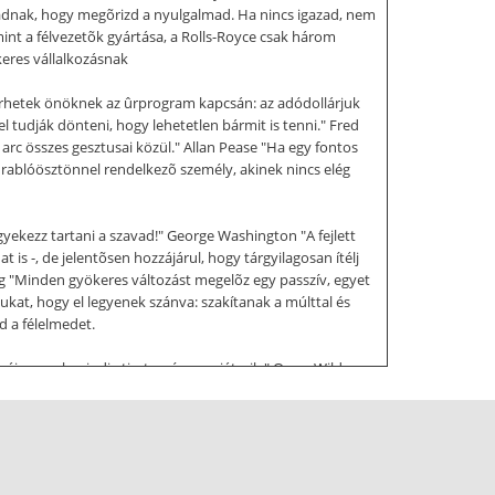
gadnak, hogy megõrizd a nyulgalmad. Ha nincs igazad, nem
int a félvezetõk gyártása, a Rolls-Royce csak három
keres vállalkozásnak
rhetek önöknek az ûrprogram kapcsán: az adódollárjuk
 tudják dönteni, hogy lehetetlen bármit is tenni." Fred
 arc összes gesztusai közül." Allan Pease "Ha egy fontos
 rablóösztönnel rendelkezõ személy, akinek nincs elég
yekezz tartani a szavad!" George Washington "A fejlett
 -, de jelentõsen hozzájárul, hogy tárgyilagosan ítélj
g "Minden gyökeres változást megelõz egy passzív, egyet
kat, hogy el legyenek szánva: szakítanak a múlttal és
d a félelmedet.
yái vannak mindig tisztességesen játszik." Oscar Wilde
tán végy lélegzetet, és csapj le a lényegre! Azután
képes kibontakoztatni az egyénekben rejlõ erõket." Eric
ut." Dale Carnegie "Aki tanul, de nem gondolkodik,
 kell