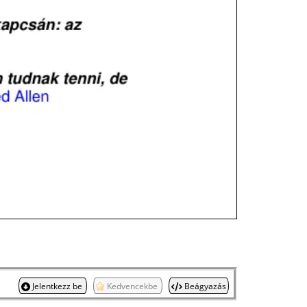
Jelentkezz be
Kedvencekbe
Beágyazás