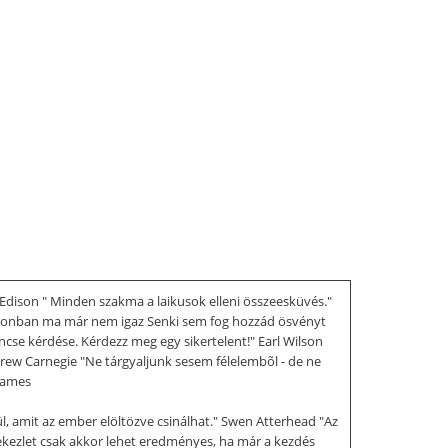
dison " Minden szakma a laikusok elleni összeesküvés."
azonban ma már nem igaz Senki sem fog hozzád ösvényt
ncse kérdése. Kérdezz meg egy sikertelent!" Earl Wilson
rew Carnegie "Ne tárgyaljunk sesem félelembõl - de ne
 James
l, amit az ember elöltözve csinálhat." Swen Atterhead "Az
ekezlet csak akkor lehet eredményes, ha már a kezdés