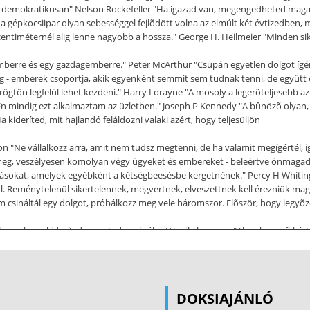
 túl demokratikusan" Nelson Rockefeller "Ha igazad van, megengedheted ma
épkocsiipar olyan sebességgel fejlõdött volna az elmúlt két évtizedben, m
centiméternél alig lenne nagyobb a hossza." George H. Heilmeier "Minden si
berre és egy gazdagemberre." Peter McArthur "Csupán egyetlen dolgot ígé
 - emberek csoportja, akik egyenként semmit sem tudnak tenni, de együtt el
rögtön legfelül lehet kezdeni." Harry Lorayne "A mosoly a legerõteljesebb az
Én mindig ezt alkalmaztam az üzletben." Joseph P Kennedy "A bûnözõ olyan,
 kideríted, mit hajlandó feláldozni valaki azért, hogy teljesüljön
 "Ne vállalkozz arra, amit nem tudsz megtenni, de ha valamit megígértél, ig
g, veszélyesen komolyan végy ügyeket és embereket - beleértve önmagadat is
pásokat, amelyek egyébként a kétségbeesésbe kergetnének." Percy H Whitin
l. Reménytelenül sikertelennek, megvertnek, elveszettnek kell érezniük magu
m csináltál egy dolgot, próbálkozz meg vele háromszor. Elõször, hogy legyõz
or, hogy kiderítsd, szereted-e csinálni." Virgil Thomson "Akinek nyerõ kárt
kodni, szellemeskedni. Használj cölöpverõt Azonnal csapj le a lényegre! Azu
ország teljesítõképességét végsõ soron az határozza meg, milyen mértékben 
t fel kell térképezni. Aki úgy kezdi, hogy nem tart sehová, általában oda is j
zélyben van." Konfucius "Ahhoz, hogy felfezzünk egy új kontinenset, késznek
DOKSIAJÁNLÓ