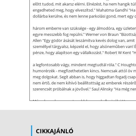
elõtt tudod, mit akarsz elérni. Elnézést, ha nem hangik
engedheted meg, hogy elveszítsd." Mahatma Gandhi "Ha a g
dollárba kerülne, és nem lenne parkolási gond, mert egy 
három emberre van szüksége - egy álmodóra, egy üzletem
egyre messzebb fog repülni." Werner von Braun "Bizottság
Allen "Egy gödör ásását leszámítva kevés dolog van, amit 
személlyel tárgyalsz, képzeld el, hogy alsónemûben van! 
pénze, hogy alapítson egy vállalkozást." Robert W Kent "Ha
a legfontosabb vágy, mindent megtudtál róla." C Houghton
humorérzék - megfizethetetlen kincs. Nemcsak attól óv me
meg dolgokat. Segít abban is, hogy higgadtan fogadj csa
nem értõ, de nem kihívó beállítottság az emberek részérõ
szerencsét próbálnak a jövõvel." Saul Alinsky "Ha még ne
Másodszor, hogy megtanuld, hogyan kell csinálni Harmadsz
"Ha egy fontos dolgot akarsz megértetni, nem szabad finom
harmadszor - hatalmas robajjal." Winston Churchill "Egy 
Hoffer "A beszéd - utazás, amelynek célja van, ezért az uta
elveszett ember. Aki gondolkodik, de nem tanul, nagy ves
CIKKAJÁNLÓ