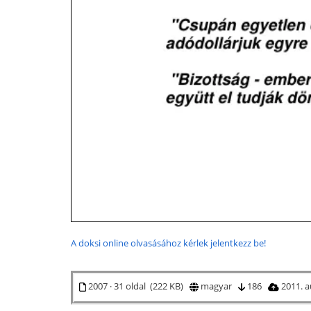
A doksi online olvasásához kérlek jelentkezz be!
2007 · 31 oldal (222 KB)
magyar
186
2011. a