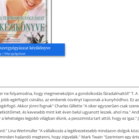
szetgyógyászat kézikönyve
y | Népi gyógyászat
er ne folyamodna, hogy megmeneküljön a gondolkodás fáradalmaitól!" T. A E
jobb egérfogót csinálsz, az emberek ösvényt taposnak a kunyhódhoz. Ez 
egérfogó. Akkor jönni fognak" Charles Gillette "A siker egyszerûen csak szere
etkötõimet, és kevesebb mint két éven belül ugyanott leszek, ahol ma." And
y a lehetséges legjobb világban élünk, a pesszimista tart attól, hogy ez igaz."
ard." Lina Wertmüller "A vállalkozás a legélvezetesebb mindazon dolgok közü
 minden hajlandó megtenni, hogy irigyeljék." Mark Twain "Szerintem egy ért