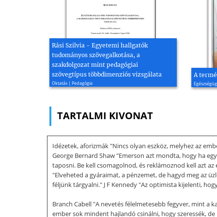
Rási Szilvia - Egyetemi hallgatók
tudományos szövegalkotása, a
szakdolgozat mint pedagógiai
szövegtípus többdimenziós vizsgálata
A termé
Oktatás | Pedagógia
Egészségüg
TARTALMI KIVONAT
Idézetek, aforizmák "Nincs olyan eszköz, melyhez az emb
George Bernard Shaw "Emerson azt mondta, hogy ha egy 
taposni. Be kell csomagolnod, és reklámoznod kell azt az 
"Elveheted a gyáraimat, a pénzemet, de hagyd meg az üzl
féljünk tárgyalni." J F Kennedy "Az optimista kijelenti, hog
Branch Cabell "A nevetés félelmetesebb fegyver, mint a k
ember sok mindent hajlandó csinálni, hogy szeressék, de