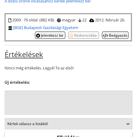
A doksi online olvasásához kérlek jelentkezz be!
2009 · 79 oldal (882 KB)
magyar
22
2012. február 26.
[BGE] Budapesti Gazdasági Egyetem
Jelentkezz be
Kedvencekbe
Beágyazás
Értékelések
Nincs még értékelés. Legyél Te az első!
Új értékelés: