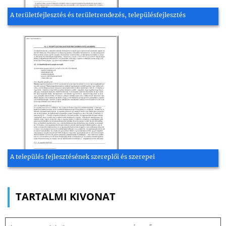
A területfejlesztés és területrendezés, településfejlesztés
A település fejlesztésének szereplői és szerepei
TARTALMI KIVONAT