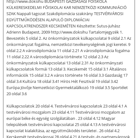
http://www.doksihu BUDAPESTI GAZDASÁGI FŐISKOLA
KÜLKERESKEDELMI FŐISKOLAI KAR NEMZETKÖZI KOMMUNIÁCIÓ
SZAK Nappali tagozat Szakdiplomácia szakirány TESTVÉRVÁROSI
EGYÜTTMŰKÖDÉSEN ALAPULÓ DIPLOMÁCIAI
KAPCSOLATRENDSZER KECSKEMÉTEN Készítette: Sutus-Juhász
Adrienn Budapest, 2009 http://www.doksihu Tartalomjegyzék 1.
Bevezetés 5 oldal 2. Az önkormányzatok külkapcsolatai 9 oldal 2.1 Az
önkormányzat fogalma, nemzetközi tevékenységének jogi keretei. 9
oldal 2.2 A városdiplomácia 11 oldal 2.21 A városdiplomácia fogalma
11 oldal 2.22 A városdiplomácia története 12 oldal 2.3 Az
önkormányzatok külkapcsolatai 13 oldal 2.31 Az önkormányzati
külkapcsolatok formái 13 oldal 3. Kecskemét 15 oldal 3.1 Általános
információk 15 oldal 3.2 A város története 16 oldal 3.3 Gazdaság 17
oldal 3.4 Kultúra 18 oldal 3.41 Hírös Hét Fesztivál 19 oldal 3.42
Európa Jövője Nemzetközi Gyermektalálkozó 19 oldal 3.5 Sportélet
20 oldal 3.6
Külkapcsolatok 20 oldal 4. Testvérvárosi kapcsolatok 23 oldal 4.1 A
testvérvárosi mozgalom 23 oldal 4.11 Testvérvárosi mozgalom az
európai béke és egység szolgálatában . 23 oldal 4.12 Magyar
települések testvérvárosi kapcsolatai 25 oldal 4.13 A testvérvárosi
kapcsolat kialakítása, az együttműködés területei . 26 oldal 4.2
Kecskemét testvérvárosai 28 oldal 4.21 A testvér- és partnervárosok