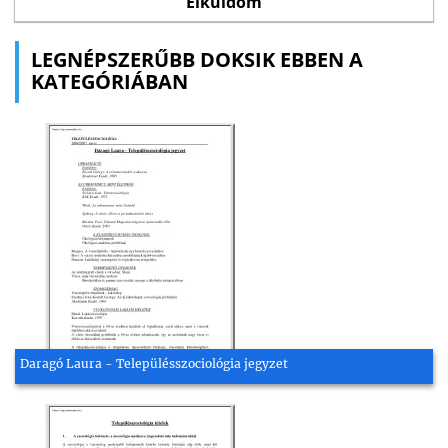
LEGNÉPSZERŰBB DOKSIK EBBEN A
KATEGÓRIÁBAN
Daragó Laura - Településszociológia jegyzet