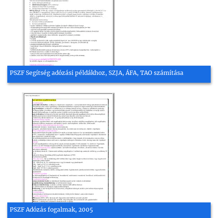
PSZF Segítség adózási példákhoz, SZJA, ÁFA, TAO számítása
PSZF Adózás fogalmak, 2005