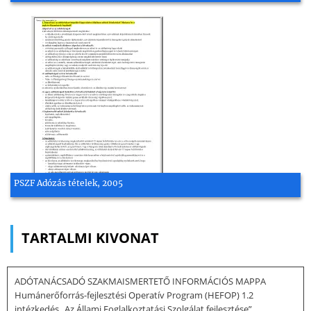
PSZF Adózás tételek, 2005
TARTALMI KIVONAT
ADÓTANÁCSADÓ SZAKMAISMERTETŐ INFORMÁCIÓS MAPPA
Humánerőforrás-fejlesztési Operatív Program (HEFOP) 1.2
intézkedés „Az Állami Foglalkoztatási Szolgálat fejlesztése”