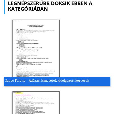
LEGNÉPSZERŰBB DOKSIK EBBEN A
KATEGÓRIÁBAN
Szabó Ferenc - Adózási ismeretek kidolgozott kérdések