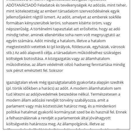
ADÓTANÁCSADÓ Feladatok és tevékenységek Az adózás, mint teher,
mint kötelezettség az emberi társadalom szerveződésének egyik
jellemzőjeként régtől ismert. Az adót, amelyet az emberek sokféle
formában kényszerültek leróni, sohasem kísérte öröm, vagy
népszerűség. A történelmi tapasztalat azt erősítette, hogy az adó
mindig teher, aminek ellenértéke soha nem volt megnyugtató az
egyén számára. Adót mindig a hatalom, illetve a hatalom
megtestesítői vetettek ki (pl királyok, földesurak, egyházak, városok
stb.) Az adó alapvető célja, a társadalom működéséhez szükséges
költségek biztosítása. A közigazgatás vagy az államhatalom
működtetése, az állam védelmét célzó hadsereg fenntartása mindig
sok pénzt emésztett fel. Sokszor
igazságtalan elvek még igazságtalanabb gyakorlata alapján szedték
(pl. török időkben a harács) az adót. A modern államhatalom sem
tud létezni az adójövedelmek beszedése nélkül. Természetesen a
modern állam adózási rendjét törvény szabályozza, amit a
parlament vagy más köztestület határoz meg, és a mindenkori
politikai hatalmat gyakorló kormányzat szed be és használ fel. Ennek
a felhasználásnak a rendjét a parlamentek által jóváhagyott
költségvetés határozza meg. Az állampolgárok, illetve az
állampolgárok által birtokolt javak jövedelmének meghatározott