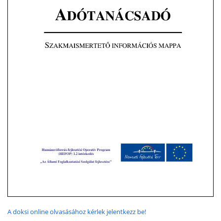
A doksi online olvasásához kérlek jelentkezz be!