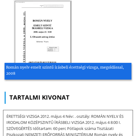
Román nyelv emelt szintű írásbeli érettségi vizsga, megoldással,
2008
TARTALMI KIVONAT
ÉRETTSÉGI VIZSGA 2012. május 4 Név: . osztály: ROMÁN NYELV ÉS
IRODALOM KÖZÉPSZINTŰ ÍRÁSBELI VIZSGA 2012. május 4 8:00 I.
SZÖVEGÉRTÉS Időtartam: 60 perc Pótlapok száma Tisztázati
Piszkozati NEMZETI ERŐFORRÁS MINISZTÉRIUM Román nyelv és