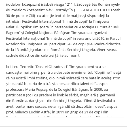
irodalom középszint írásbeli vizsga 1211 I. Szövegértés Román nyelv
és irodalom középszint Név: . osztály: ÎNŢELEGEREA TEXTULUI Total:
30 de puncte Citiţi cu atenţie textul de mai jos şi răspundeţi la
întrebări. Festivalul Internaţional “Inimă de copil” la Timişoara
Palatul Copiilor Timişoara, în parteneriat cu Asociaţia Culturală “Beli
Bagrem” şi Colegiul Naţional Bănăţean Timişoara a organizat
Festivalul Internaţional “Inimă de copil” în vara anului 2010, în Parcul
Rozelor din Timişoara. Au participat 343 de copii şi 43 cadre didactice
de la 13 unităţi şcolare din România, Serbia şi Ungaria. Vineri seara,
cadrele didactice din cele trei ţări s-au reunit
la Liceul Teoretic “Dositei Obradovici” Timişoara pentru a se
cunoaşte mai bine şi pentru a dezbate evenimentul. “Copiii ne învaţă
că nu există limbi străine, ci o inimă măreaţă care bate în acelaşi ritm
şi ne arată bucuria de a trăi şi a ne valorifica talentele”, a spus
profesoara Maria Puşcaş, de la Colegiul Bănăţean. În 2009, au
participat 8 şcoli cu predare în limbile sârbă, maghiară şi germană
din România, dar şi şcoli din Serbia şi Ungaria. “Fiindcă festivalul a
avut foarte mare succes, ne-am gândit să dezvoltăm ideea”, a spus
prof. Milenco Luchin Astfel, în 2011 un grup de 21 de copii din
Barcelona a prezentat la Timişoara dansuri şi port tradiţional din
Catalunia, în cadrul Festivalului multicultural şi multietnic „Inimă de