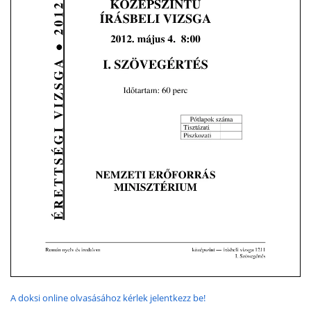
A doksi online olvasásához kérlek jelentkezz be!