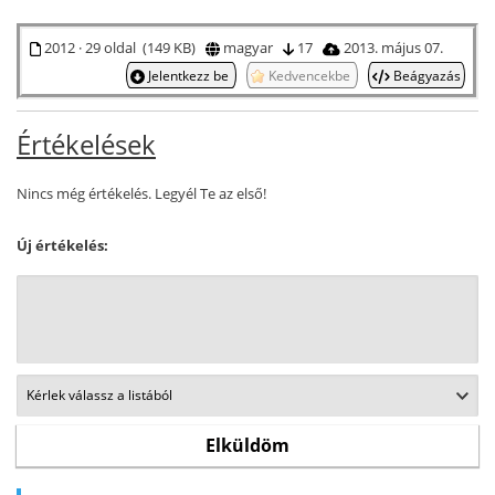
2012 · 29 oldal (149 KB)
magyar
17
2013. május 07.
Jelentkezz be
Kedvencekbe
Beágyazás
Értékelések
Nincs még értékelés. Legyél Te az első!
Új értékelés: