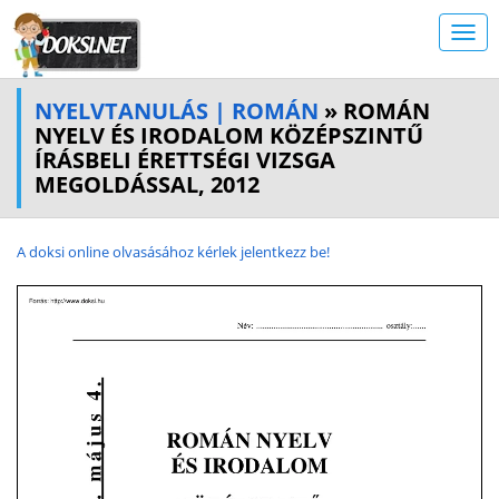
NYELVTANULÁS | ROMÁN
» ROMÁN
NYELV ÉS IRODALOM KÖZÉPSZINTŰ
ÍRÁSBELI ÉRETTSÉGI VIZSGA
MEGOLDÁSSAL, 2012
A doksi online olvasásához kérlek jelentkezz be!