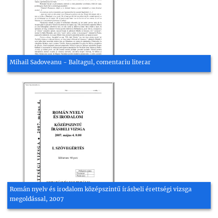
Mihail Sadoveanu - Baltagul, comentariu literar
Román nyelv és irodalom középszintű írásbeli érettségi vizsga
megoldással, 2007