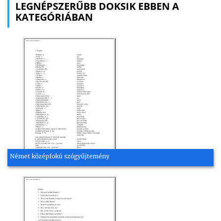
LEGNÉPSZERŰBB DOKSIK EBBEN A
KATEGÓRIÁBAN
Német középfokú szógyűjtemény