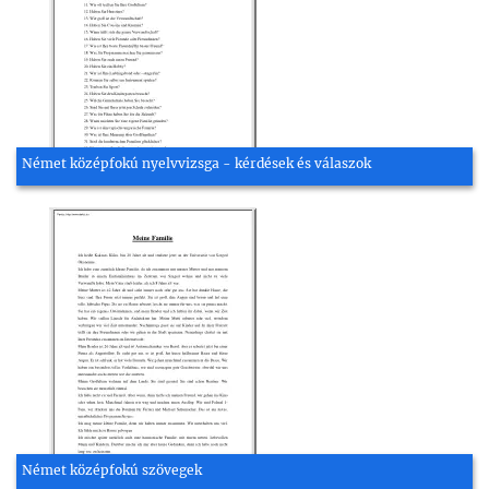
Német középfokú nyelvvizsga - kérdések és válaszok
Német középfokú szövegek