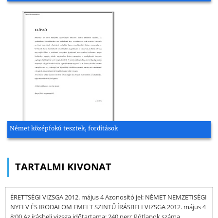
Német középfokú tesztek, fordítások
TARTALMI KIVONAT
ÉRETTSÉGI VIZSGA 2012. május 4 Azonosító jel: NÉMET NEMZETISÉGI
NYELV ÉS IRODALOM EMELT SZINTŰ ÍRÁSBELI VIZSGA 2012. május 4
8:00 Az írásbeli vizsga időtartama: 240 perc Pótlapok száma