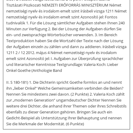
Tisztázati Piszkozati NEMZETI ERŐFORRÁS MINISZTÉRIUM Német
nemzetiségi nyelv és irodalom emelt szint írásbeli vizsga 1211 Német
nemzetiségi nyelv és irodalom emelt szint Azonosító jel: Fontos
tudnivalók 1. Für die Lösung sämtlicher Aufgaben stehen Ihnen 240
Minuten zur Verfügung 2. Bei der Lösung der Aufgaben dürfen Sie
ein- und zweisprachige Wörterbücher verwenden. 3. Im Bereich
Textproduktion haben Sie die Wortzahl der Texte nach der Lösung
der Aufgaben einzeln zu zählen und dann zu addieren. írásbeli vizsga
1211 2 / 12 2012. május 4 Német nemzetiségi nyelv és irodalom
emelt szint Azonosító jel: I. Aufgaben zur Überprüfung sprachlicher
und literarischer Kenntnisse Textgrundlage: Valeria Koch: Lieber
Onkel Goethe (Anthologie Band
II. S 180-181) 1. Die Dichterin spricht Goethe formlos an und nennt
ihn „lieber Onkel“ Welche Gemeinsamkeiten verbinden die Beiden?
Nennen Sie mindestens zwei davon. (2 Punkte) 2. Valeria Koch zählt
zur „modernen Generation“ ungarndeutscher Dichter Nennen Sie
weitere drei Dichter, die anhand ihrer Themen oder ihres Schreibstils
ebenfalls zu dieser Generation gehören. Bringen Sie auch ein
Gedicht-Beispiel als Unterstützung Ihrer Behauptung und nennen
Sie die Merkmale der Modernität. (6 Punkte)