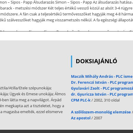
n – Sipos - Papp Álsudarazás Simon – Sipos - Papp Az álsudarazás hatása 
arack - metszési módszer Két teljes értékű vessző közül az alsót 3-4 rügyre
i módszere. A fán csak a teljesértékű termővesszőket hagyják meg 4-8 hárm
kű szálvesszőket hagyják meg visszametszés nélkül. A fa egészségi állapotát
-80) hagynak meg. Simon – Sipos - Papp Az őszibarack egyvesszős metszése 
metszés. Nagy Sándor, egykori megyei főkertész által kidolgozott almametszé
lóval"), a vesszők mindegyikét hosszúra metszik. Felső rügyes metszés. Brun
 álló rügyre metszik vissza. Az így meghagyott végálló rügyből fejlődött ha
lé áll, erősen hajt ki, a alatta lévő rügyből pedig gyengébb, laposabban növő
DOKSIAJÁNLÓ
tszéskor eltávolítjuk. Simon – Sipos - Papp A felsőrügyes metszés technikája • 
velés céljára Visszametszés az alsó kedvező szögállású hajtásra (vesszőre) S
Maczik Mihály András - PLC isme
áltoztatása A különböző szögállásba lekötözött visszametszés nélküli vess
Dr. Ferenczi István - PLC progr
, - hajtáscsipeszelés. Simon – Sipos - Papp Gyümölcsritkítás Simon – Sipos - 
ttila/Atilla/Etele szépunokája;
Gyulavári Zsolt - PLC programoz
következő ágemeletet kívánjuk kialakítani. Ez a szabály
okája; Ügyek és Emese unokája; Álmos
dr. Gyuricza István - PLC progra
0-ben látta meg a napvilágot. Árpád
CPM PLC-k
/ 2002, 310 oldal
ágak kineveléséhez megfelelő erősségű vesszőkre van szükség, ennek érdeké
n megkapta azt a tiszteletet, hogy a
) gyengébben (kb. a felső 1/3-át távolítjuk el), vagy visszametszés nélkül c
 a magasba emelték, ezzel elismerve
A szőlőszem-monológ elemzése
/
l magasan helyezkednek el a koronavesszői távolítsuk el azokat és a tovább
Az apostol
/ 2007
ében hajtásválogatást kell végezni (akár többszöri alkalommal is a vegetác
agy a törzsből előtörő hajtásokat. 5. A termőfelület gyorsabb kialakítása érd