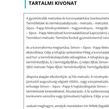
TARTALMI KIVONAT
A gyümölcsfák metszése és koronaalakítása Szerkesztette
Termőfelület és termésszabályozás: - metszés, - metszést k
Sipos - Papp Növényvédelem: - hagyományos, - integrált. Te
– Sipos - Papp Metszéssel koronaalakítással kapcsolatos a
Termőkori metszés: Termőre fordult gyümölcstermő növé
és a koronaforma megtartása. Simon – Sipos - Papp Mets
eltávolítása. Célja a kihajtás serkentése Főleg a koronaa
ezá1ta1 a termőrészképződés elősegítése. A kihajtásra gya
termőrészifjítás, b ) termőgallyifjítás, c) teljes ifjítás
Ifjító metszés Teljes ifjítás Termőrészifjítás Termőgallyif
állapota alapján elkülönítjük: a) Fás metszés. A növények
Júniustól augusztusig végzett ritkító-, vagy visszametszé
erőssége Simon – Sipos - Papp A hajtásválogatás Simon – 
term6részek kinevelésével. Álsudarazás. A fa sudárvesszej
konkurens vesszőre vagy (júniusban) hajtásra. Célja: a su
szabad meghagyni, amelyik meredeken tör felfelé (legalá