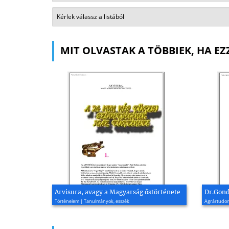
MIT OLVASTAK A TÖBBIEK, HA EZ
Arvisura, avagy a Magyarság őstörténete
Dr.Gond
Történelem | Tanulmányok, esszék
Agrártudom