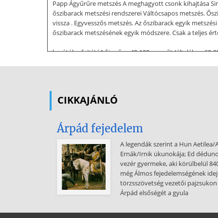
Papp Ágyűrűre metszés A meghagyott csonk kihajtása Simo
őszibarack metszési rendszerei Váltócsapos metszés. Őszib
vissza . Egyvesszős metszés. Az őszibarack egyik metszés
őszibarack metszésének egyik módszere. Csak a teljes érté
korától, a fajtátó1 függően 40-120 vesszőt (általában 60
Simon – Sipos - Papp Hajlító hatású metszések Szabolcsi 
kifelé néző vesszőre metszik vissza ("lekötözés metszőol
hagyományos koronaalakítás során a vesszőket alsó, kifelé
rügy hajtása. Felső rügyes metszéskor a végálló rügy felfe
CIKKAJÁNLÓ
hajtás keletkezik. A felfelé törő hajtást félfás vagy fás me
rügyből Vízszinteshez közeli szögállású hajtás – vázkarne
Árpád fejedelem
könyököltetés Simon – Sipos - Papp A hajtáshelyzet megv
hajtáshelyzet megváltoztatására: - lekötözés, - lesúlyozás
A legendák szerint a Hun Aetilea/A
rügy ráhagyásával mindig ott kell visszametszeni, ahol a 
Ernák/Irnik ükunokája; Ed dédun
vezér gyermeke, aki körülbelül 84
már a törzsmagasság kialakítására is érvényes. 2. A váz
még Álmos fejedelemségének idejé
vágjuk vissza. A kellő erősségű vesszőket (40-50 cm hosszú
törzsszövetség vezetői pajzsukon
telepítünk, amelynek túl gyengék, túl alacsonyan vagy tú
Árpád elsőségét a gyula
koronaszerkezet pontosabb és gyorsabb kialakítása érdek
felfelé törő, konkurens, feleslegessűrítő, beteg, sérült v