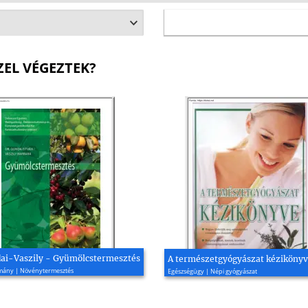
ZEL VÉGEZTEK?
ai-Vaszily - Gyümölcstermesztés
A természetgyógyászat kéziköny
ány | Növénytermesztés
Egészségügy | Népi gyógyászat