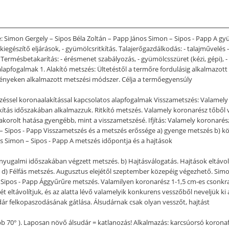
: Simon Gergely – Sipos Béla Zoltán – Papp János Simon – Sipos - Papp A g
iegészítő eljárások, - gyümölcsritkítás. Talajerőgazdálkodás: - talajművelés -
rmésbetakarítás: - érésmenet szabályozás, - gyümölcsszüret (kézi, gépi), - os
lapfogalmak 1. Alakító metszés: Ültetéstől a termőre fordulásig alkalmazott
nyeken alkalmazott metszési módszer. Célja a termőegyensúly
zéssel koronaalakítással kapcsolatos alapfogalmak Visszametszés: Valamely
lakítás időszakában alkalmazzuk. Ritkító metszés. Valamely koronarész tőből v
korolt hatása gyengébb, mint a visszametszésé. Ifjítás: Valamely koronarész
 Simon – Sipos - Papp Visszametszés és a metszés erőssége a) gyenge metszés b
jítás Simon – Sipos - Papp A metszés időpontja és a hajtások
 nyugalmi időszakában végzett metszés. b) Hajtásválogatás. Hajtások eltávol
s. d) Félfás metszés. Augusztus elejétől szeptember közepéig végezhető. Sim
Sipos - Papp Ággyűrűre metszés. Valamilyen koronarész 1-1,5 cm-es csonkra 
ét eltávolítjuk, és az alatta lévő valamelyik konkurens vesszőből neveljük 
dár felkopaszodásának gátlása. Álsudárnak csak olyan vesszőt, hajtást
bb 70° ). Laposan növő álsudár = katlanozás! Alkalmazás: karcsúorsó korona