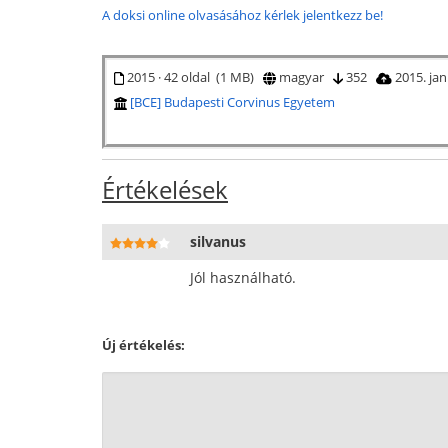
A doksi online olvasásához kérlek jelentkezz be!
2015 · 42 oldal (1 MB)
magyar
352
2015. ja
[BCE] Budapesti Corvinus Egyetem
Értékelések
silvanus
Jól használható.
Új értékelés: