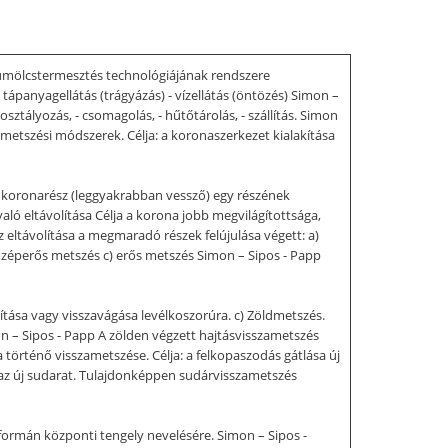
yümölcstermesztés technológiájának rendszere
 tápanyagellátás (trágyázás) - vízellátás (öntözés) Simon –
ztályozás, - csomagolás, - hűtőtárolás, - szállítás. Simon
 metszési módszerek. Célja: a koronaszerkezet kialakítása
 koronarész (leggyakrabban vessző) egy részének
aló eltávolítása Célja a korona jobb megvilágítottsága,
 eltávolítása a megmaradó részek felújulása végett: a)
) középerős metszés c) erős metszés Simon – Sipos - Papp
ítása vagy visszavágása levélkoszorúra. c) Zöldmetszés.
on – Sipos - Papp A zölden végzett hajtásvisszametszés
történő visszametszése. Célja: a felkopaszodás gátlása új
ki az új sudarat. Tulajdonképpen sudárvisszametszés
formán központi tengely nevelésére. Simon – Sipos -