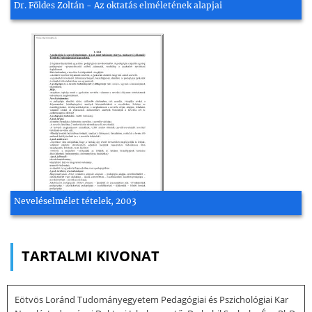
Dr. Földes Zoltán - Az oktatás elméletének alapjai
Neveléselmélet tételek, 2003
TARTALMI KIVONAT
Eötvös Loránd Tudományegyetem Pedagógiai és Pszichológiai Kar