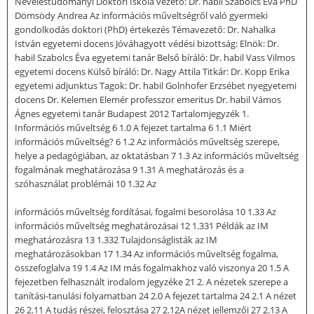
Neveléstudományi Doktori Iskola vezető: Dr. habil Szabolcs Éva PhD
Dömsödy Andrea Az információs műveltségről való gyermeki
gondolkodás doktori (PhD) értekezés Témavezető: Dr. Nahalka
István egyetemi docens Jóváhagyott védési bizottság: Elnök: Dr.
habil Szabolcs Éva egyetemi tanár Belső bíráló: Dr. habil Vass Vilmos
egyetemi docens Külső bíráló: Dr. Nagy Attila Titkár: Dr. Kopp Erika
egyetemi adjunktus Tagok: Dr. habil Golnhofer Erzsébet nyegyetemi
docens Dr. Kelemen Elemér professzor emeritus Dr. habil Vámos
Ágnes egyetemi tanár Budapest 2012 Tartalomjegyzék 1.
Információs műveltség 6 1.0 A fejezet tartalma 6 1.1 Miért
információs műveltség? 6 1.2 Az információs műveltség szerepe,
helye a pedagógiában, az oktatásban 7 1.3 Az információs műveltség
fogalmának meghatározása 9 1.31 A meghatározás és a
szóhasználat problémái 10 1.32 Az
információs műveltség fordításai, fogalmi besorolása 10 1.33 Az
információs műveltség meghatározásai 12 1.331 Példák az IM
meghatározásra 13 1.332 Tulajdonságlisták az IM
meghatározásokban 17 1.34 Az információs műveltség fogalma,
összefoglalva 19 1.4 Az IM más fogalmakhoz való viszonya 20 1.5 A
fejezetben felhasznált irodalom jegyzéke 21 2. A nézetek szerepe a
tanítási-tanulási folyamatban 24 2.0 A fejezet tartalma 24 2.1 A nézet
26 2.11 A tudás részei, felosztása 27 2.12A nézet jellemzői 27 2.13 A