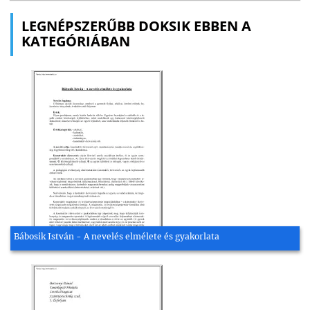
LEGNÉPSZERŰBB DOKSIK EBBEN A
KATEGÓRIÁBAN
Bábosik István - A nevelés elmélete és gyakorlata