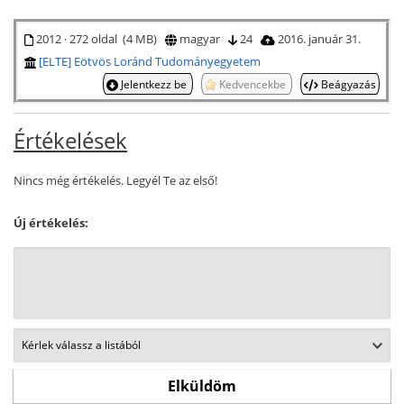
2012 · 272 oldal (4 MB)
magyar
24
2016. január 31.
[ELTE] Eötvös Loránd Tudományegyetem
Jelentkezz be
Kedvencekbe
Beágyazás
Értékelések
Nincs még értékelés. Legyél Te az első!
Új értékelés: