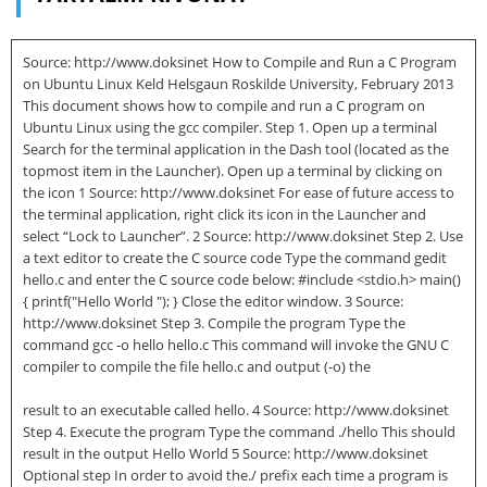
Source: http://www.doksinet How to Compile and Run a C Program
on Ubuntu Linux Keld Helsgaun Roskilde University, February 2013
This document shows how to compile and run a C program on
Ubuntu Linux using the gcc compiler. Step 1. Open up a terminal
Search for the terminal application in the Dash tool (located as the
topmost item in the Launcher). Open up a terminal by clicking on
the icon 1 Source: http://www.doksinet For ease of future access to
the terminal application, right click its icon in the Launcher and
select “Lock to Launcher”. 2 Source: http://www.doksinet Step 2. Use
a text editor to create the C source code Type the command gedit
hello.c and enter the C source code below: #include <stdio.h> main()
{ printf("Hello World "); } Close the editor window. 3 Source:
http://www.doksinet Step 3. Compile the program Type the
command gcc -o hello hello.c This command will invoke the GNU C
compiler to compile the file hello.c and output (-o) the
result to an executable called hello. 4 Source: http://www.doksinet
Step 4. Execute the program Type the command ./hello This should
result in the output Hello World 5 Source: http://www.doksinet
Optional step In order to avoid the./ prefix each time a program is