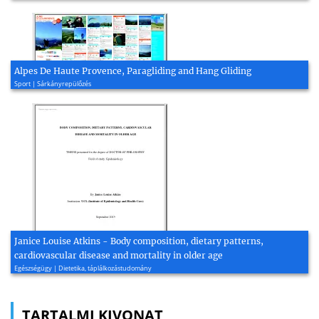
Alpes De Haute Provence, Paragliding and Hang Gliding
Sport | Sárkányrepülőzés
Janice Louise Atkins - Body composition, dietary patterns,
cardiovascular disease and mortality in older age
Egészségügy | Dietetika, táplálkozástudomány
TARTALMI KIVONAT