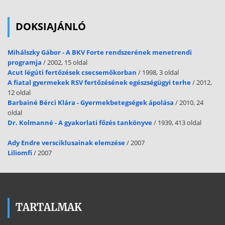
DOKSIAJÁNLÓ
Mihálszky Gábor - A BKV Forte rendszerének menetrendi
programja
/ 2002, 15 oldal
Acut légúti fertőzések csecsemőkorban
/ 1998, 3 oldal
A fiatal gyermekek RSV fertőzésének egészségügyi terhe
/ 2012,
12 oldal
Barbainé Bérci Klára - Gyermekbetegségek ápolása
/ 2010, 24
oldal
Dr. Kolmanné - A gyakorlati főzés tankönyve
/ 1939, 413 oldal
Ady Endre versciklusainak elemzése
/ 2007
Liliomfi
/ 2007
TARTALMAK