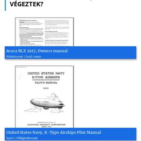
VÉGEZTEK?
Acura RLX 2017, Owners manual
Kézikönyvek | Autó, motor
United States Navy, K-Type Airships Pilot Manual
Sport | Hőlégballonozás