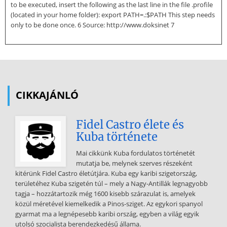
to be executed, insert the following as the last line in the file .profile
(located in your home folder): export PATH=.:$PATH This step needs
only to be done once. 6 Source: http://www.doksinet 7
CIKKAJÁNLÓ
Fidel Castro élete és
Kuba története
Mai cikkünk Kuba fordulatos történetét
mutatja be, melynek szerves részeként
kitérünk Fidel Castro életútjára. Kuba egy karibi szigetország,
területéhez Kuba szigetén túl – mely a Nagy-Antillák legnagyobb
tagja – hozzátartozik még 1600 kisebb szárazulat is, amelyek
közül méretével kiemelkedik a Pinos-sziget. Az egykori spanyol
gyarmat ma a legnépesebb karibi ország, egyben a világ egyik
utolsó szocialista berendezkedésű állama.