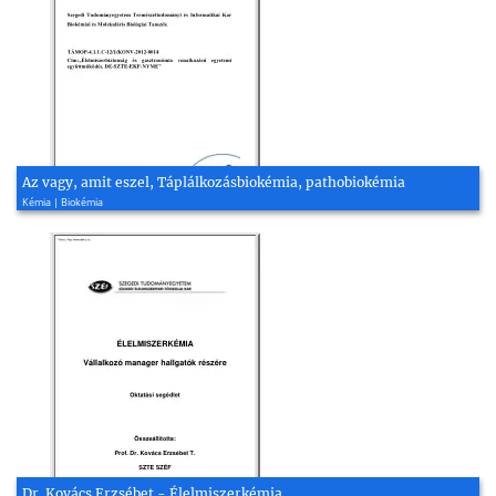
Az vagy, amit eszel, Táplálkozásbiokémia, pathobiokémia
Kémia | Biokémia
Dr. Kovács Erzsébet - Élelmiszerkémia