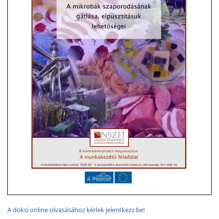
A doksi online olvasásához kérlek jelentkezz be!