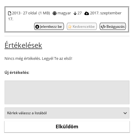
2013 · 27 oldal (1 MB)
magyar
27
2017. szeptember
17.
Jelentkezz be
Kedvencekbe
Beágyazás
Értékelések
Nincs még értékelés. Legyél Te az első!
Új értékelés: