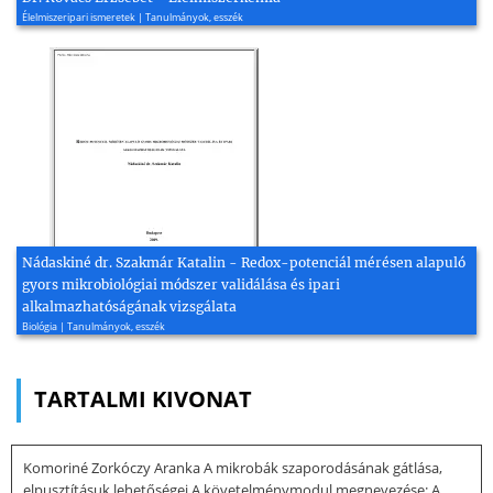
Élelmiszeripari ismeretek | Tanulmányok, esszék
Nádaskiné dr. Szakmár Katalin - Redox-potenciál mérésen alapuló
gyors mikrobiológiai módszer validálása és ipari
alkalmazhatóságának vizsgálata
Biológia | Tanulmányok, esszék
TARTALMI KIVONAT
Komoriné Zorkóczy Aranka A mikrobák szaporodásának gátlása,
elpusztításuk lehetőségei A követelménymodul megnevezése: A