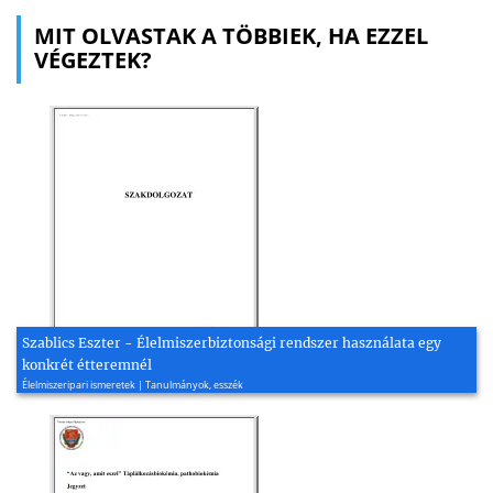
MIT OLVASTAK A TÖBBIEK, HA EZZEL
VÉGEZTEK?
Szablics Eszter - Élelmiszerbiztonsági rendszer használata egy
konkrét étteremnél
Élelmiszeripari ismeretek | Tanulmányok, esszék