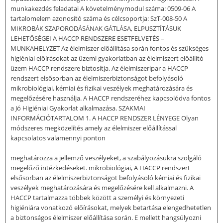
munkakezdés feladatai A követelménymodul száma: 0509-06 A
tartalomelem azonosító száma és célcsoportja: SzT-008-50 A
MIKROBÁK SZAPORODÁSÁNAK GÁTLÁSA, ELPUSZTÍTÁSUK
LEHETŐSÉGEI A HACCP RENDSZERE ESETFELVETÉS –
MUNKAHELYZET Az élelmiszer előállítása során fontos és szükséges
higiéniai előírásokat az üzemi gyakorlatban az élelmiszert előállító
üzem HACCP rendszere biztosítja. Az élelmiszeripar a HACCP
rendszert elsősorban az élelmiszerbiztonságot befolyásoló
mikrobiológiai, kémiai és fizikai veszélyek meghatározására és
megelőzésére használja. A HACCP rendszeréhez kapcsolódva fontos
a Jó Higiéniai Gyakorlat alkalmazása. SZAKMAI
INFORMÁCIÓTARTALOM 1. A HACCP RENDSZER LÉNYEGE Olyan
módszeres megközelítés amely az élelmiszer előállítással
kapcsolatos valamennyi ponton
meghatározza a jellemző veszélyeket, a szabályozásukra szolgáló
megelőző intézkedéseket. mikrobiológiai, A HACCP rendszert
elsősorban az élelmiszerbiztonságot befolyásoló kémiai és fizikai
veszélyek meghatározására és megelőzésére kell alkalmazni. A
HACCP tartalmazza többek között a személyi és környezeti
higiéniára vonatkozó előírásokat, melyek betartása elengedhetetlen
a biztonságos élelmiszer előállítása során. E mellett hangsúlyozni