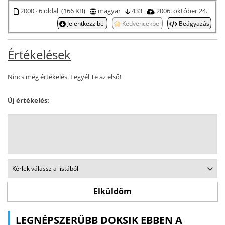
2000 · 6 oldal (166 KB)
magyar
433
2006. október 24.
Jelentkezz be
Kedvencekbe
Beágyazás
Értékelések
Nincs még értékelés. Legyél Te az első!
Új értékelés:
LEGNÉPSZERŰBB DOKSIK EBBEN A