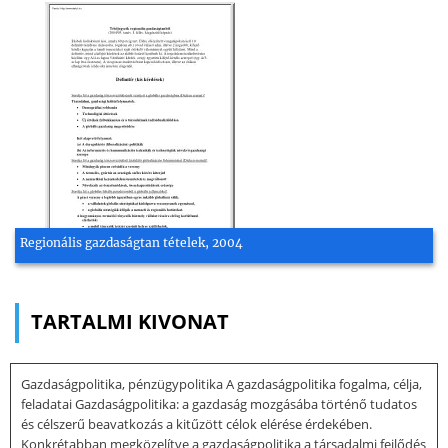
Regionális gazdaságtan tételek, 2004
TARTALMI KIVONAT
Gazdaságpolitika, pénzügypolitika A gazdaságpolitika fogalma, célja,
feladatai Gazdaságpolitika: a gazdaság mozgásába történő tudatos
és célszerű beavatkozás a kitűzött célok elérése érdekében.
Konkrétabban megközelítve a gazdaságpolitika a társadalmi fejlődés