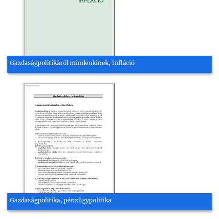
Gazdaságpolitikáról mindenkinek, Infláció
Gazdaságpolitika, pénzügypolitika