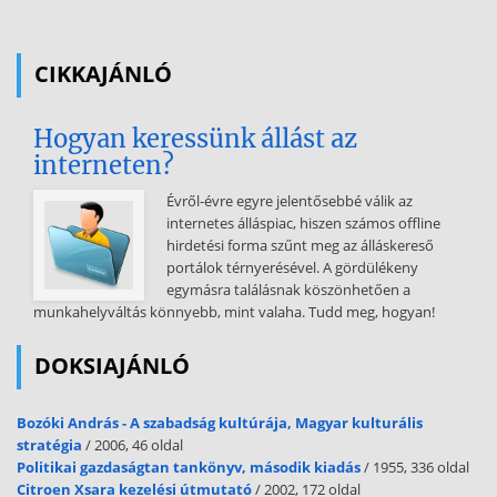
meghatározó környezetek: jogi-, intézményi tényezők (törvények,
rendeletek); társadalmi tényezők: adott társadalmi struktúra bel- és
külföldi gazdasági alanyok (fogyasztók, termelők, beruházók)
CIKKAJÁNLÓ
műszaki, gazdasági tényezők (kapacitások, ismeretek,
erőforrások) A gazdasági szereplők döntéseik során cselekvési
Hogyan keressünk állást az
alternatívák között választhatnak: gazdaságpolitikai eszköz
interneten?
gazdaságpolitikai intézkedés (eszközök alkalmazása) cselekvési
alternatíva (gazdaságpolitikai intézkedések összessége) A
Évről-évre egyre jelentősebbé válik az
gazdaságpolitikus magatartását alakíthatja: megvalósíthat
internetes álláspiac, hiszen számos offline
mérlegelő, vagy diszkrecionális gazdaságpolitikát szabályokhoz
hirdetési forma szűnt meg az álláskereső
kötött politikát automatikus gazdasági szabályozás vagy
portálok térnyerésével. A gördülékeny
automatizmus A gazdaságpolitikai eszközrendszer csoportosítása:
egymásra találásnak köszönhetően a
1., Magatartásra utasító eszközök: amelyek betartása előírásjellegű
munkahelyváltás könnyebb, mint valaha. Tudd meg, hogyan!
Ezek az alábbi területeken jelennek meg: termeléspolitika, árpolitika,
bér- és munkaerő politika, külgazdasági politika. 2., Magatartást
DOKSIAJÁNLÓ
indukáló eszközök: rendszerszabályozási politika:
tulajdonviszonyok, pénzügyi viszonyok, vállalati törvény
folyamatszabályozási politika: költségvetési politika, pénz-, hitel- és
Bozóki András - A szabadság kultúrája, Magyar kulturális
árfolyampolitika információs
stratégia
/ 2006, 46 oldal
Politikai gazdaságtan tankönyv, második kiadás
/ 1955, 336 oldal
politika: környezet befolyásolását szolgáló eszközök, mennyiségi és
Citroen Xsara kezelési útmutató
/ 2002, 172 oldal
minőségi információk. A gazdaságirányítási rendszer direkt és