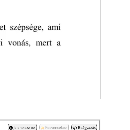
Jelentkezz be
Kedvencekbe
Beágyazás