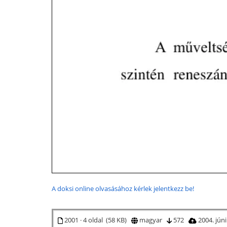
A doksi online olvasásához kérlek jelentkezz be!
2001 · 4 oldal (58 KB)
magyar
572
2004. jún