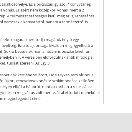
alálkozóhelye. Ez a búcsúzás így szól: "Könyvtár ég
sz vonás. Ez azért nem középkori vonás, mert a 2
szép. A természet szépségén kívűl még az is, reneszánsz
hol nemcsak a könyvtártól, hanem a természettől is
 büszke magára, mert tudja magáról, hoy ő egy
űveltség. Ez a tulajdonsága kiválóan megfigyelhető a
at. Sokra becsülnek már, a hazám is büszke lehet rám,
zemélyben ír. A verseiben előfordulnak antik mitólogiai
et, tudást szerezni. Az Egy 3
speridák kertjébe se látott, Hősi Ulyxes sem Alcinous
tén újkori, reneszánsz vonás. A szókimondása kitűnően
mélyen elítéli a háborút, mint akkoriban a reneszánsz
yenesen megváltás volt mert ezáltal el tudott menekülni
orban megbetegedett című
guld, és nyilat ont a pogány; Más rémít: ártalmas láz
ez is megfigylehető a Gryllushoz írt epigrammájaban,
tő igazi reneszánsz költőnek. Ő volt a reneszánsz