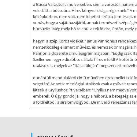
a Búcsú Váradtól című versében, sem a várostól, hanem a 
veled, itt a búcsuóra, Híres könyvei drága régieknek." A
középkorban, nem volt, nem lehetett szép a természet, miv
vonás, hogy a saját hazájáról, annak természeti szépségé
búcsúzik: "Még mély hó települ a téli földre, Erdőn, mely c
hagyni a szép Körös vidékét," Janus Pannonius rendelkezi
nemzetközileg elismert művész, és nemcsak önmagára, han
Pannónia dicsérete című epigrammájában: "Eddig csak Itál
Szellemem egyre dicsőbb, s általa híres e föld! A kötői ön
utalások is, melyek az "Itália földjén" megszerzett műve
dunántúli mandulafáról című művében ezek mellett előford
szigetén" Az antik mitológiai utalások csak a művelt re
látszik a Gryllushoz írt versében: "Gryllus nem medve vo
emberek. Ő úgy gondolja, hogy a háború, a betegség az 
a földi éltből, a siralomvölgyből. De mivel ő reneszánsz 
versében, hogy a háború szörnyű dolog, de a betegség mé
fene lángja emészt el, Kardnál metszőbb tűz marja, fogyas
ahogy megvédi az anyját a barátja gúnyolodásával szembe
irodalom Európa szerte elismert, kiemelkedő alakja