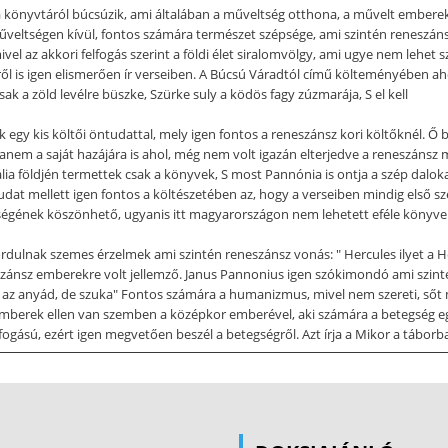
könyvtáról búcsúzik, ami általában a műveltség otthona, a művelt emberek t
 műveltségen kívül, fontos számára természet szépsége, ami szintén reneszán
el az akkori felfogás szerint a földi élet siralomvölgy, ami ugye nem lehet 
ről is igen elismerően ír verseiben. A Búcsú Váradtól című költeményében a
sak a zöld levélre büszke, Szürke suly a ködös fagy zúzmarája, S el kell
k egy kis költői öntudattal, mely igen fontos a reneszánsz kori költőknél. Ő
em a saját hazájára is ahol, még nem volt igazán elterjedve a reneszánsz m
ia földjén termettek csak a könyvek, S most Pannónia is ontja a szép dalok
tudat mellett igen fontos a költészetében az, hogy a verseiben mindig első s
ltségének köszönhető, ugyanis itt magyarországon nem lehetett eféle könyvek
ulnak szemes érzelmek ami szintén reneszánsz vonás: " Hercules ilyet a He
neszánsz emberekre volt jellemző. Janus Pannonius igen szókimondó ami szin
lt az anyád, de szuka" Fontos számára a humanizmus, mivel nem szereti, sőt 
emberek ellen van szemben a középkor emberével, aki számára a betegség eg
felfogású, ezért igen megvetően beszél a betegségről. Azt írja a Mikor a táb
g szörnyűbb: "Táborozom költő létemre, s nem remegek ha Gyors paripán szá
ztja tüdőm" Ezenkívűl jellemző rá a családi kapcsolatok fontosnak tartása. 
n. 4 Janus Pannonius ezen reneszánsz jegyek és a műveltsége miatt nevezhe