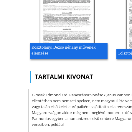
Kosztolányi Dezső néhány művének
elemzése
Tolsztoj
TARTALMI KIVONAT
Girasek Edmond 1/d. Reneszánsz vonások Janus Pannonius 
ellentétben nem nemzeti nyelven, nem magyarul írta verse
vagy talán első kelet-európaiként sajátította el a reneszán
Magyarországon akkor még nem meglévő modern kutúra a r
Pannonius egyben a humanizmus első embere Magyarorszá
verseiben, például