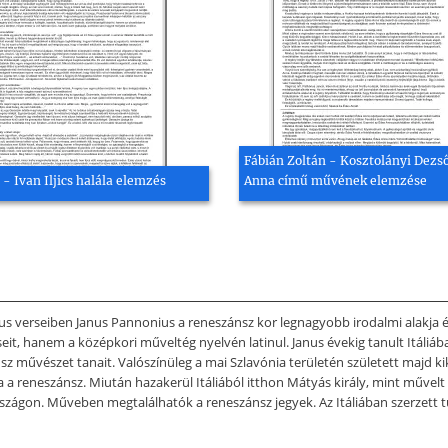
Fábián Zoltán - Kosztolányi Dezs
 - Ivan Iljics halála elemzés
Anna című művének elemzése
verseiben Janus Pannonius a reneszánsz kor legnagyobb irodalmi alakja és 
it, hanem a középkori műveltég nyelvén latinul. Janus évekig tanult Itáliá
sz művészet tanait. Valószínüleg a mai Szlavónia területén született majd kiker
eneszánsz. Miután hazakerül Itáliából itthon Mátyás király, mint művelt
gon. Műveben megtalálhatók a reneszánsz jegyek. Az Itáliában szerzett 