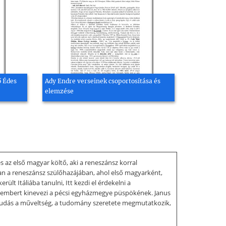
ő Édes
Ady Endre verseinek csoportosítása és
elemzése
az első magyar költő, aki a reneszánsz korral
ban a reneszánsz szülőhazájában, ahol első magyarként,
ült Itáliába tanulni, Itt kezdi el érdekelni a
 embert kinevezi a pécsi egyházmegye püspökének. Janus
tudás a műveltség, a tudomány szeretete megmutatkozik,