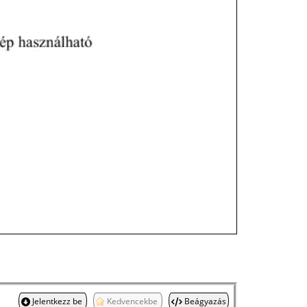
Jelentkezz be
Kedvencekbe
Beágyazás