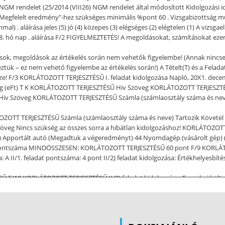
) NGM rendelet (25/2014 (VIII26) NGM rendelet által módosított Kidolgozási 
ám ,,Megfelelt eredmény”-hez szükséges minimális %pont 60 . Vizsgabizottsá
aláírása jeles (5) jó (4) közepes (3) elégséges (2) elégtelen (1) A vizsgael
018. hó nap . aláírása F/2 FIGYELMEZTETÉS! A megoldásokat, számításokat eze
ozások, megoldások az értékelés során nem vehetők figyelembe! (Annak nincse
ük – ez nem vehető figyelembe az értékelés során!) A Tételt(T) és a Feladatla
végezze! F/3 KORLÁTOZOTT TERJESZTÉSŰ I. feladat kidolgozása Napló, 20X1.
szeg (eFt) T K KORLÁTOZOTT TERJESZTÉSŰ Hiv Szöveg KORLÁTOZOTT TERJESZTÉ
Hiv Szöveg KORLÁTOZOTT TERJESZTÉSŰ Számla (számlaosztály száma és neve
ZOTT TERJESZTÉSŰ Számla (számlaosztály száma és neve) Tartozik Követel
Szöveg Nincs szükség az összes sorra a hibátlan kidolgozáshoz! KORLÁTOZO
t) Apportált autó (Megadtuk a végeredményt) 44 Nyomdagép (vásárolt gép)
at pontszáma MINDÖSSZESEN: KORLÁTOZOTT TERJESZTÉSŰ 60 pont F/9 KORLÁTOZO
a: A II/1. feladat pontszáma: 4 pont II/2) feladat kidolgozása: Értékhelyesbí
 F/10 KORLÁTOZOTT TERJESZTÉSŰ II/3) feladat kidolgozása: Forgalmi költsé
ő év Tárgyév I. Értékesítés nettó árbevétele II. Értékesítés közvetlen költsé
tások A. ÜZEMI (ÜZLETI) TEVÉKENYSÉG EREDMÉNYE VII. Pénzügyi műveletek bev
ÉNY X. Adófizetési kötelezettség D. ADÓZOTT EREDMÉNY Mellékszámítás
kidolgozása: Mérleg, Etus Kft. 2017. december 31 napján (adatok eFt-ban) E