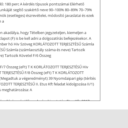
idő: 180 perc A kérdés típusok pontszámai Elérhető
g munkáját segítő szakértő neve 90–100% 80–89% 70–79%
nök (esetleges) észrevételei, módosító javaslatai és ezek
n a
n akadálya, hogy Tételben jegyzeteljen, kiemeljen a
pot (F) is be kell adni a dolgozatírás befejezésekor. A
 december hó Hiv Szöveg KORLÁTOZOTT TERJESZTÉSŰ Számla
SŰ Számla (számlaosztály száma és neve) Tartozik
) Tartozik Követel F/6 Összeg
 F/7 Összeg (eFt) T K KORLÁTOZOTT TERJESZTÉSŰ Hiv
TT TERJESZTÉSŰ F/8 Összeg (eFt) T K KORLÁTOZOTT
 (Megadtuk a végeredményt) 39 Nyomdaipari gép (térítés
TT TERJESZTÉSŰ II. Etus Kft feladat kidolgozása II/1)
tés meghatározása: A
g eljárásra épülő eredménykimutatás, Etus Kft. 2017.
gei III. Értékesítés bruttó eredménye IV. Értékesítés
ételei VIII. Pénzügyi műveletek ráfordításai B.
ok: A II/3. feladat pontszáma: 6 pont KORLÁTOZOTT
lőző év A. Befektetett