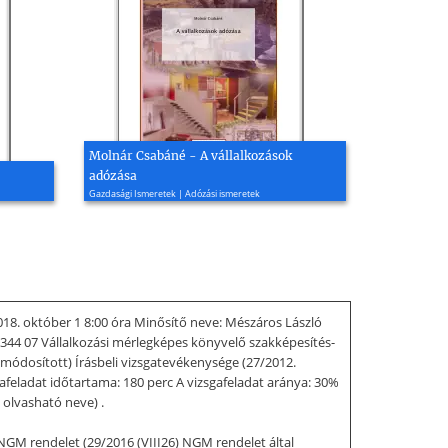
Molnár Csabáné - A vállalkozások
adózása
Gazdasági Ismeretek | Adózási ismeretek
18. október 1 8:00 óra Minősítő neve: Mészáros László
5 344 07 Vállalkozási mérlegképes könyvelő szakképesítés-
 módosított) Írásbeli vizsgatevékenysége (27/2012.
afeladat időtartama: 180 perc A vizsgafeladat aránya: 30%
 olvasható neve) .
 NGM rendelet (29/2016 (VIII26) NGM rendelet által