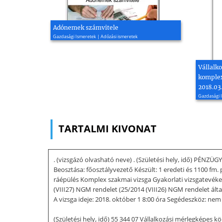
Adónemek számvitele
Gazdasági Ismeretek | Adózási ismeretek
Vállalk
komplex
2018.03
Gazdasági I
TARTALMI KIVONAT
. (vizsgázó olvasható neve) . (Születési hely, idő) PÉN
Beosztása: főosztályvezető Készült: 1 eredeti és 1100 fm.
ráépülés Komplex szakmai vizsga Gyakorlati vizsgatevéken
(VIII27) NGM rendelet (25/2014 (VIII26) NGM rendelet ált
A vizsga ideje: 2018. október 1 8:00 óra Segédeszköz: ne
(Születési hely, idő) 55 344 07 Vállalkozási mérlegképes 