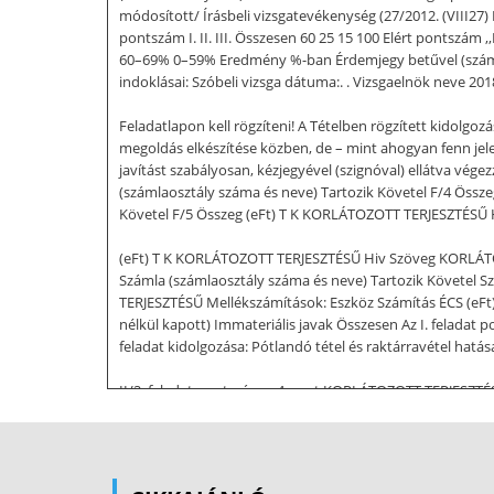
módosított/ Írásbeli vizsgatevékenység (27/2012. (VIII27
pontszám I. II. III. Összesen 60 25 15 100 Elért pontsz
60–69% 0–59% Eredmény %-ban Érdemjegy betűvel (számmal) . 
indoklásai: Szóbeli vizsga dátuma:. . Vizsgaelnök neve 2
Feladatlapon kell rögzíteni! A Tételben rögzített kidolg
megoldás elkészítése közben, de – mint ahogyan fenn jelezt
javítást szabályosan, kézjegyével (szignóval) ellátva 
(számlaosztály száma és neve) Tartozik Követel F/4 Ös
Követel F/5 Összeg (eFt) T K KORLÁTOZOTT TERJESZTÉSŰ 
(eFt) T K KORLÁTOZOTT TERJESZTÉSŰ Hiv Szöveg KORLÁTO
Számla (számlaosztály száma és neve) Tartozik Követel 
TERJESZTÉSŰ Mellékszámítások: Eszköz Számítás ÉCS (eF
nélkül kapott) Immateriális javak Összesen Az I. felad
feladat kidolgozása: Pótlandó tétel és raktárravétel hatás
II/2. feladat pontszáma: 4 pont KORLÁTOZOTT TERJESZTÉSŰ
december 31 napján végződő üzleti év (adatok eFt-ban) Előz
közvetett költségei V. Egyéb bevételek VI. Egyéb ráfordí
PÉNZÜGYI MŰVELETEK EREDMÉNYE C. ADÓZÁS ELŐTTI EREDM
TERJESZTÉSŰ F/11 KORLÁTOZOTT TERJESZTÉSŰ II/4) feladat 