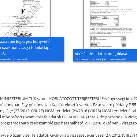
ozási mérlegképes könyvelő
 szakmai vizsga feladatlap,
.28.
Adózási feladatok megoldása
smeretek | Számvitel
Gazdasági Ismeretek | Adózási ismeretek
ZÜGYMINISZTÉRIUM TÜK szám:. KORLÁTOZOTT TERJESZTÉSŰ Érvényességi idő: 20
 példányban Egy példány: lap Kapják elosztó szerint. Ez a: sz. fm példány F 5
ysége (27/2012. (VIII27) NGM rendelet (29/2016 (VIII26) NGM rendelet által
al módosított) Számviteli feladatok FELADATLAP (Tételkidolgozáshoz) A vizsg
m programozható zsebszámológép használható P. H 2018. október . (vizsgázó
könyvelő Számviteli feladatok Gyakorlati vizsgatevékenység (27/2012. (VIII27)