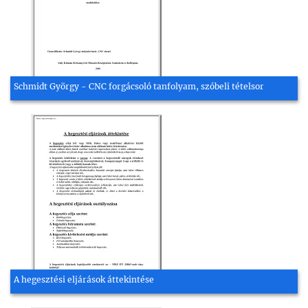
Schmidt György - CNC forgácsoló tanfolyam, szóbeli tételsor
A hegesztési eljárások áttekintése