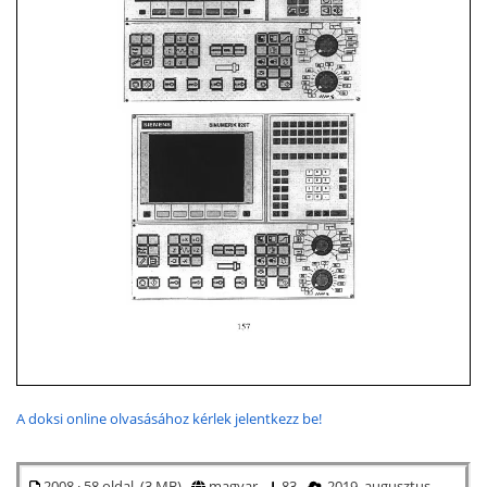
A doksi online olvasásához kérlek jelentkezz be!
2008 · 58 oldal (3 MB)
magyar
83
2019. augusztus