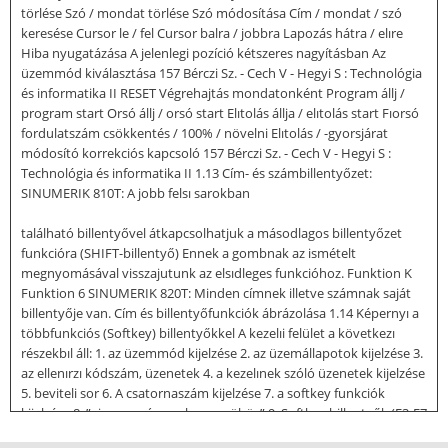
törlése Szó / mondat törlése Szó módosítása Cím / mondat / szó
keresése Cursor le / fel Cursor balra / jobbra Lapozás hátra / elıre
Hiba nyugatázása A jelenlegi pozíció kétszeres nagyításban Az
üzemmód kiválasztása 157 Bérczi Sz. - Cech V - Hegyi S : Technológia
és informatika II RESET Végrehajtás mondatonként Program állj /
program start Orsó állj / orsó start Elıtolás állja / elıtolás start Fıorsó
fordulatszám csökkentés / 100% / növelni Elıtolás / -gyorsjárat
módosító korrekciós kapcsoló 157 Bérczi Sz. - Cech V - Hegyi S :
Technológia és informatika II 1.13 Cím- és számbillentyőzet:
SINUMERIK 810T: A jobb felsı sarokban
található billentyővel átkapcsolhatjuk a másodlagos billentyőzet
funkcióra (SHIFT-billentyő) Ennek a gombnak az ismételt
megnyomásával visszajutunk az elsıdleges funkcióhoz. Funktion K
Funktion 6 SINUMERIK 820T: Minden címnek illetve számnak saját
billentyője van. Cím és billentyőfunkciók ábrázolása 1.14 Képernyı a
többfunkciós (Softkey) billentyőkkel A kezelıi felület a következı
részekbıl áll: 1. az üzemmód kijelzése 2. az üzemállapotok kijelzése 3.
az ellenırzı kódszám, üzenetek 4. a kezelınek szóló üzenetek kijelzése
5. beviteli sor 6. A csatornaszám kijelzése 7. a softkey funkciók
kijelzése 8. ”visszaugrás az elızı menühöz” 9. Softkey billentyők (F3-F7
billentyők) 10. ”ugyanazon menü további funkciói” billentyő (PC F11