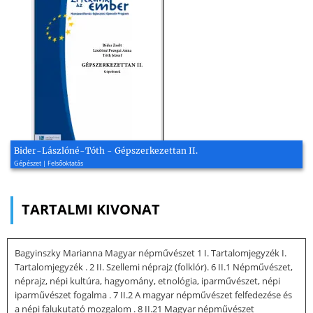
Bider-Lászlóné-Tóth - Gépszerkezettan II.
Gépészet | Felsőoktatás
TARTALMI KIVONAT
Bagyinszky Marianna Magyar népművészet 1 I. Tartalomjegyzék I.
Tartalomjegyzék . 2 II. Szellemi néprajz (folklór). 6 II.1 Népművészet,
néprajz, népi kultúra, hagyomány, etnológia, iparművészet, népi
iparművészet fogalma . 7 II.2 A magyar népművészet felfedezése és
a népi falukutató mozgalom . 8 II.21 Magyar népművészet