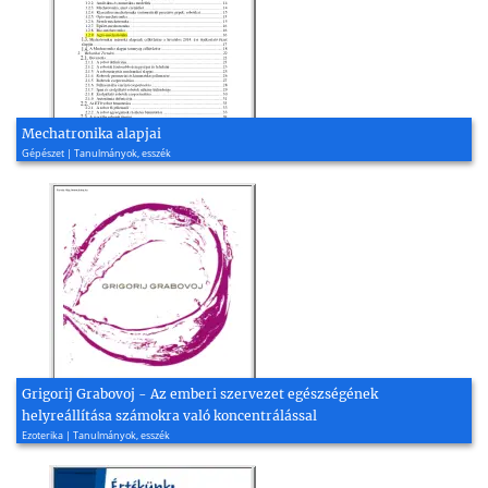
Mechatronika alapjai
Gépészet | Tanulmányok, esszék
Grigorij Grabovoj - Az emberi szervezet egészségének
helyreállítása számokra való koncentrálással
Ezoterika | Tanulmányok, esszék