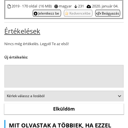
2019 · 170 oldal (16 MB)
magyar
231
2020. január 04.
Jelentkezz be
Kedvencekbe
Beágyazás
Értékelések
Nincs még értékelés. Legyél Te az első!
Új értékelés:
MIT OLVASTAK A TÖBBIEK, HA EZZEL