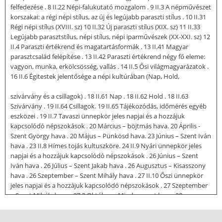
felfedezése . 8 II.22 Népi-falukutató mozgalom . 9 II.3 A népművészet
korszakai: a régi népi stílus, az új és legújabb paraszti stílus . 10 II.31
Régi népi stílus (XVIII. sz) 10 II.32 Új paraszti stílus (XIX. sz) 11 II.33
Legújabb parasztstílus, népi stílus, népi iparművészek (XX-XXI. sz) 12
II.4 Paraszti értékrend és magatartásformák . 13 II.41 Magyar
parasztcsalád felépítése . 13 II.42 Paraszti értékrend négy fő eleme:
vagyon, munka, erkölcsösség, vallás . 14 II.5 Ősi világmagyarázatok .
16 II.6 Égitestek jelentősége a népi kultúrában (Nap, Hold,
szivárvány és a csillagok) . 18 II.61 Nap . 18 II.62 Hold . 18 II.63
Szivárvány . 19 II.64 Csillagok. 19 II.65 Tájékozódás, időmérés egyéb
eszközei . 19 II.7 Tavaszi ünnepkör jeles napjai és a hozzájuk
kapcsolódó népszokások . 20 Március – böjtmás hava. 20 Április -
Szent György hava . 20 Május – Pünkösd hava. 23 Június – Szent Iván
hava . 23 II.8 Hímes tojás kultuszköre. 24 II.9 Nyári ünnepkör jeles
napjai és a hozzájuk kapcsolódó népszokások . 26 Június – Szent
Iván hava . 26 Július – Szent Jakab hava . 26 Augusztus – Kisasszony
hava . 26 Szeptember – Szent Mihály hava . 27 II.10 Őszi ünnepkör
jeles napjai és a hozzájuk kapcsolódó népszokások . 27 Szeptember
– Szent Mihály hava . 27 2 Október – Mindenszent hava. 28
November – Szent András hava . 28 II.11 Téli ünnepkör jeles napjai
és a hozzájuk kapcsolódó népszokások . 29 December - Karácsony