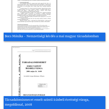
Bors Mónika - Nemzetiségi kérdés a mai magyar társadalomban
Társadalomismeret emelt szintű írásbeli érettségi vizsga,
megoldással, 2008