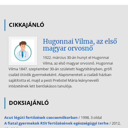
szerkezete, jelentősége. A család funkciói és a funkciók történelmi
változásai. A családformák sokfélesége, működése és működési
zavarai. Az átalakuló család életmódmintái. Az életmód, életvitel
összetevői: Az életmód, életvitel fogalma. A magyarországi életmód
CIKKAJÁNLÓ
fontosabb jellemzői.
Az életmódkutatás technikái. Kultúra, szubkultúra: A kultúra,
Hugonnai Vilma, az első
szubkultúra, érték, norma fogalma, szerepe. A szegénység
magyar orvosnő
szubkultúrája.  szociológiai alapismeretek: A szociológia
alapfogalmai és összefüggései. A társadalom fogalma, működésének
1922. március 30-án hunyt el Hugonnai
alapelvei, megismerésének sajátosságai. A szociológiai adatfelvétel
Vilma, az első magyar orvosnő. Hugonnai
módszerei: megfigyelés, dokumentumelemzés, kísérlet és a
Vilma 1847. szeptember 30-án született Nagytétényben, grófi
kérdezéses technikák. A társadalom összetételét mutató adatok
család ötödik gyermekeként. Alapismereteit a családi házban
értelmezése és ábrázolási technikái.  a társadalmi struktúra: A
sajátította el, majd a pesti Prebstel Mária leánynevelő
társadalomszerkezet modelljei. A társadalom szerkezete,
intézetének lett bentlakásos tanulója.
rétegződése. A társadalmi integráció, dezintegráció fogalma,
folyamata. Generációk jellemzői.  a mai magyar társadalom: A
társadalmi egyenlőtlenségek dimenziói. Az egyéni és a társadalmi
DOKSIAJÁNLÓ
különbségeket jellemző tényezők. A településszerkezet és a helyi
társadalom változásai. A társadalmi mobilitás formái és jellemzői. A
gazdasági és a
Acut légúti fertőzések csecsemőkorban
/ 1998, 3 oldal
A fiatal gyermekek RSV fertőzésének egészségügyi terhe
/ 2012,
társadalmi mobilitás jellemzői Magyarországon, a XIX. századtól