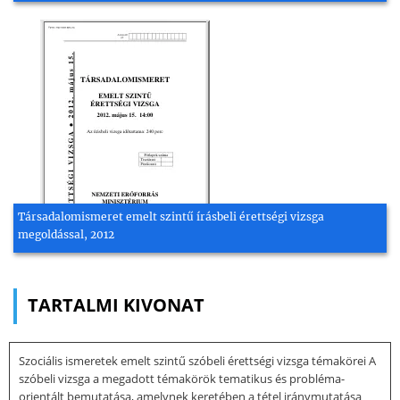
Társadalomismeret emelt szintű írásbeli érettségi vizsga
megoldással, 2012
TARTALMI KIVONAT
Szociális ismeretek emelt szintű szóbeli érettségi vizsga témakörei A
szóbeli vizsga a megadott témakörök tematikus és probléma-
orientált bemutatása, amelynek keretében a tétel iránymutatása