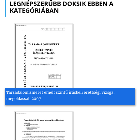
LEGNÉPSZERŰBB DOKSIK EBBEN A
KATEGÓRIÁBAN
Társadalomismeret emelt szintű írásbeli érettségi vizsga,
megoldással, 2007