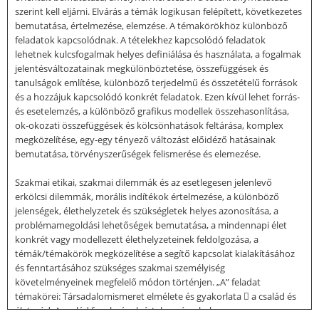
szerint kell eljárni. Elvárás a témák logikusan felépített, következetes
bemutatása, értelmezése, elemzése. A témakörökhöz különböző
feladatok kapcsolódnak. A tételekhez kapcsolódó feladatok
lehetnek kulcsfogalmak helyes definiálása és használata, a fogalmak
jelentésváltozatainak megkülönböztetése, összefüggések és
tanulságok említése, különböző terjedelmű és összetételű források
és a hozzájuk kapcsolódó konkrét feladatok. Ezen kívül lehet forrás-
és esetelemzés, a különböző grafikus modellek összehasonlítása,
ok-okozati összefüggések és kölcsönhatások feltárása, komplex
megközelítése, egy-egy tényező változást előidéző hatásainak
bemutatása, törvényszerűségek felismerése és elemezése.
Szakmai etikai, szakmai dilemmák és az esetlegesen jelenlevő
erkölcsi dilemmák, morális indítékok értelmezése, a különböző
jelenségek, élethelyzetek és szükségletek helyes azonosítása, a
problémamegoldási lehetőségek bemutatása, a mindennapi élet
konkrét vagy modellezett élethelyzeteinek feldolgozása, a
témák/témakörök megközelítése a segítő kapcsolat kialakításához
és fenntartásához szükséges szakmai személyiség
követelményeinek megfelelő módon történjen. „A” feladat
témakörei: Társadalomismeret elmélete és gyakorlata  a család és
életmód: A család fogalmának értelmezése, helye, szerepe,