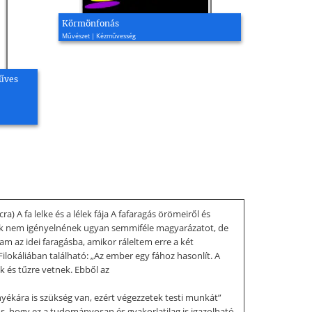
Körmönfonás
Művészet | Kézművesség
űves
 A fa lelke és a lélek fája A fafaragás örömeiről és
melyek nem igényelnének ugyan semmiféle magyarázatot, de
 az idei faragásba, amikor ráleltem erre a két
ilokáliában található: „Az ember egy fához hasonlít. A
k és tűzre vetnek. Ebből az
yékára is szükség van, ezért végezzetek testi munkát”
s, hogy ez a tudományosan és gyakorlatilag is igazolható