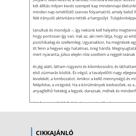
két állítás milyen kevés szerepet kap mindennapi életün
minden nap ismétlődő szerves folyamatról, amely belső fej
felé irányuló aktivitásra tették a hangsúlyt. Tulajdonkép
tanultuk és mondjuk –, így nekünk kell helyette megtennü
hogy pontosan így van. Vak az, aki nem látja, hogy az em
pszichikailag és szellemileg. Ugyanakkor, ha megnézek egy f
itt fenn a hegyen egy hatalmas, öreg hársfa. Megnyugtatá
mert nyaranta, július elején róla szedtem a reggeli teána
és jég alatt, láttam rügyezni és kilombosodni, és láthatt
első zúzmarás ködök. És végül, a tavalyelőtti nagy eljegese
levelekét, a lombozatot. Amikor a kellő mennyiségű és mi
felépítése, a virágoké. Ha a körülmények kedvezőek, ez a „
anyagfelhő hetekig a legyek, darazsak, méhek és mindenféle
értelme: egy újabb fa ígérete – a gyümölcs és a mag, ami v
viszont, kedvező esetben, a bioszféra minden élő lénye sz
levegőjét is. Ugyanez történhet az emberrel is, csak az ő 
sem támogatja, csupán ember mivolta teszi számára lehet
Szentírásban is olvashatjuk. Ha képessé válik befogadni é
CIKKAJÁNLÓ