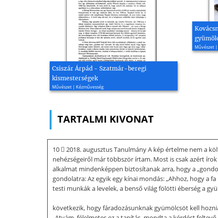
Kovácsn
gyümölc
Művészet |
Csiszár Árpád - Szatmár-beregi
kismesterségek
Művészet | Kézművesség
TARTALMI KIVONAT
10  2018. augusztus Tanulmány A kép értelme nem a költői 
nehézségeiről már többször írtam. Most is csak azért írok
alkalmat mindenképpen biztosítanak arra, hogy a „gondol
gondolatra: Az egyik egy kínai mondás: „Ahhoz, hogy a fa 
testi munkák a levelek, a benső világ fölötti éberség a g
következik, hogy fáradozásunknak gyümölcsöt kell hoznia
„Atyám, félelmetes ez a tanítás, mondta a kérdést felte