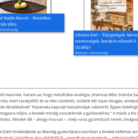
é Hajdu Marcsi - Rusztikus
sös tálca
 Kézművesség
Lőrincz Etel - Tájegységek-kézm
mesterségek-korok és stílusok II.
(Erdély)
Művészet | Kézművesség
hasonlat, hanem az, hogy metafizikai analógia. (Hamvas Béla: Scientia Sacra)
 róla, mert tavalyelőtt és az idén született, születik két olyan faragás, a
at ébredésének” folyamata kapcsán beszámoljak valamiről. Éppen belefogtam
magasra nőjön, a levelek mindig visszatérnek a gyökerekhez.” A másik a Kis F
yümölcs. Minden fát – ahogy írva van –, mely rossz gyümölcsöt terem, kivágna
 Ezért törekedjetek az éberség gyakorlására Azonban a levelek kellemes árn
vő testvér.” (Agathon atya életéből) Ó – mondtam magamnak –, milyen különö