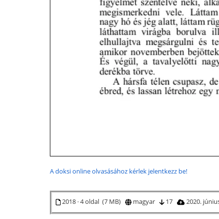
A doksi online olvasásához kérlek jelentkezz be!
2018 · 4 oldal (7 MB)
magyar
17
2020. júniu