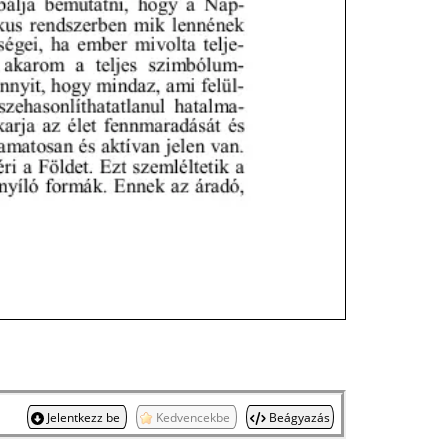
Jelentkezz be
Kedvencekbe
Beágyazás