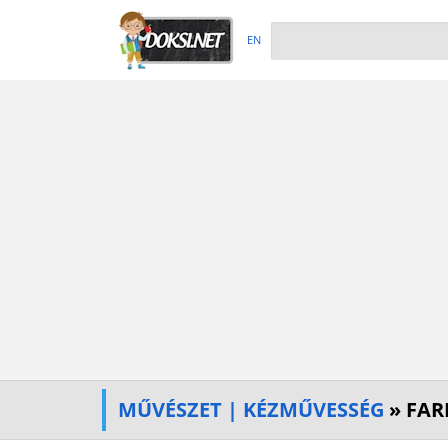
EN
MŰVÉSZET | KÉZMŰVESSÉG
» FARK