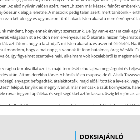
kben. Az első nyilvánvalóan azért, mert „hiszen már készek, felnőtt embere
lődésünk alapja lehetne. A második pedig talán azért, mert tanítóink – érth
pen ez a két ok egy és ugyanazon tőről fakad: Isten akarata nem érvényesül a
nk mindent, hogy ennek érvényt szerezzünk. De így van-e ez? Ha csak egy ki
berek világában itt a Földön nem érvényesül az Ő akarata, hiszen folyamatos
át, azt látom, hogy a fa „tudja”, mi Isten akarata, és aszerint éli életét. Na,
sul mondom, hogy a mai napig is vannak itt fenn hatalmas, öreg hársfák. Ez
k valót, így figyelmet szentelve neki, alkalmam volt közelebbről is megismerk
am virágba borulva illatozni is, majd termését elhullajtva megsárgulni és t
dés után láttam derékba törve. A hársfa télen csupasz, de él. Alszik Tavassza
nőségű anyagot befogadták, átalakították, majd előállították a levelek, vag
test” felépül, kinyílik és megnyilvánul, már nemcsak a szűk környezete, hane
 rovar ingyen tápláléka, és segítségükkel aztán lassan, őszig létrejön az, a
isszahull a földbe. Ugyanaz történik vele is, mint a levelekkel, de azokból fö
ámára szolgáló növény lesz, amely működésével már nemcsak a talajt táplálja,
lehetőségei – amint „istenülő vágyai” mutatják – túlterjednek a bioszférán. E
ővé, hogy ezek a lehetőségek – éppen a törvények adta nehézségek ellenér
s átalakítani a számára adott anyagokat, rajta fordul, hogy mi, milyen „gyüm
DOKSIAJÁNLÓ