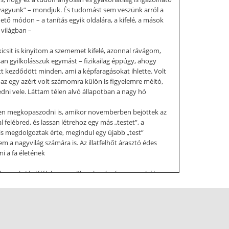
k vagyunk” – mondjuk. És tudomást sem veszünk arról a
ető módon – a tanítás egyik oldalára, a kifelé, a mások
 világban –
csit is kinyitom a szememet kifelé, azonnal rávágom,
an gyilkolásszuk egymást – fizikailag éppúgy, ahogy
 itt kezdődött minden, ami a képfaragásokat ihlette. Volt
 az egy azért volt számomra külön is figyelemre méltó,
edni vele. Láttam télen alvó állapotban a nagy hó
eljesen megkopaszodni is, amikor novemberben bejöttek az
l felébred, és lassan létrehoz egy más „testet”, a
yis megdolgoztak érte, megindul egy újabb „test”
m a nagyvilág számára is. Az illatfelhőt árasztó édes
mi a fa életének
ld, vagyis táplálék lesz a gyökerek számára, a magból
 hanem – ahogy az illat is – a Föld légkörét, a bioszféra
zt a lehetőséget, vágyat a bioszférán belül aktívan semmi
e, azokat hasznosítva – megvalósuljanak, ahogy a
ölcs