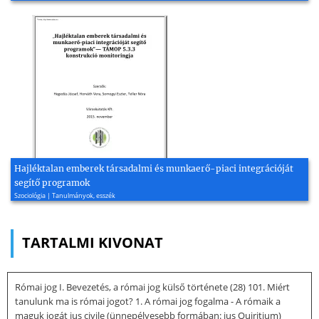
Hajléktalan emberek társadalmi és munkaerő-piaci integrációját
segítő programok
Szociológia | Tanulmányok, esszék
TARTALMI KIVONAT
Római jog I. Bevezetés, a római jog külső története (28) 101. Miért
tanulunk ma is római jogot? 1. A római jog fogalma - A rómaik a
maguk jogát ius civile (ünnepélyesebb formában: ius Quiritium)