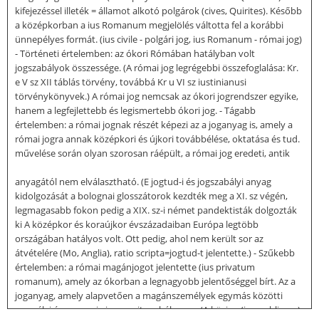
kifejezéssel illeték = államot alkotó polgárok (cives, Quirites). Később
a középkorban a ius Romanum megjelölés váltotta fel a korábbi
ünnepélyes formát. (ius civile - polgári jog, ius Romanum - római jog)
- Történeti értelemben: az ókori Rómában hatályban volt
jogszabályok összessége. (A római jog legrégebbi összefoglalása: Kr.
e V sz XII táblás törvény, továbbá Kr u VI sz iustinianusi
törvénykönyvek.) A római jog nemcsak az ókori jogrendszer egyike,
hanem a legfejlettebb és legismertebb ókori jog. - Tágabb
értelemben: a római jognak részét képezi az a joganyag is, amely a
római jogra annak középkori és újkori továbbélése, oktatása és tud.
művelése során olyan szorosan ráépült, a római jog eredeti, antik
anyagától nem elválasztható. (E jogtud-i és jogszabályi anyag
kidolgozását a bolognai glosszátorok kezdték meg a XI. sz végén,
legmagasabb fokon pedig a XIX. sz-i német pandektisták dolgozták
ki A középkor és koraújkor évszázadaiban Európa legtöbb
országában hatályos volt. Ott pedig, ahol nem került sor az
átvételére (Mo, Anglia), ratio scripta=jogtud-t jelentette.) - Szűkebb
értelemben: a római magánjogot jelentette (ius privatum
romanum), amely az ókorban a legnagyobb jelentőséggel bírt. Az a
joganyag, amely alapvetően a magánszemélyek egymás közötti
személyi és vagyoni viszonyait szabályozza. (A közjog (ius publicum)