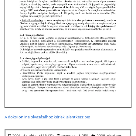
A doksi online olvasásához kérlek jelentkezz be!
2001 · 64 oldal (618 KB)
magyar
350
2008. október