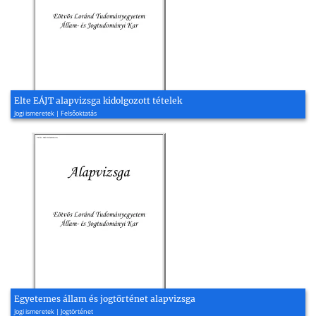
Elte EÁJT alapvizsga kidolgozott tételek
Jogi ismeretek | Felsőoktatás
Egyetemes állam és jogtörténet alapvizsga
Jogi ismeretek | Jogtörténet