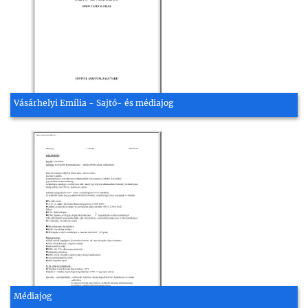
Vásárhelyi Emília - Sajtó- és médiajog
Médiajog