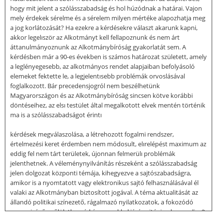
hogy mit jelent a szólásszabadság és hol húzódnak a határai. Vajon
mely érdekek sérelme és a sérelem milyen mértéke alapozhatja meg
a jog korlátozását? Ha ezekre a kérdésekre választ akarunk kapni,
akkor legelıször az Alkotmányt kell fellapoznunk és nem árt
áttanulmányoznunk az Alkotmánybíróság gyakorlatát sem. A
kérdésben már a 90-es években is számos határozat született, amely
a leglényegesebb, az alkotmányos rendet alapjaiban befolyásoló
elemeket fektette le, a legjelentısebb problémák orvoslásával
foglalkozott. Bár precedensjogról nem beszélhetünk
Magyarországon és az Alkotmánybíróság sincsen kötve korábbi
döntéseihez, az elsı testület által megalkotott elvek mentén történik
ma is a szólásszabadságot érintı
kérdések megválaszolása, a létrehozott fogalmi rendszer,
értelmezési keret érdemben nem módosult, elırelépést maximum az
eddig fel nem tárt területek, újonnan felmerülı problémák
jelenthetnek. A véleménynyilvánítás részeként a szólásszabadság
jelen dolgozat központi témája, kihegyezve a sajtószabadságra,
amikor is a nyomtatott vagy elektronikus sajtó felhasználásával él
valaki az Alkotmányban biztosított jogával. A téma aktualitását az
állandó politikai színezető, rágalmazó nyilatkozatok, a fokozódó
mennyiségő győlöletbeszéd és az ezekkel járó sajtóvisszhang adja. 2.