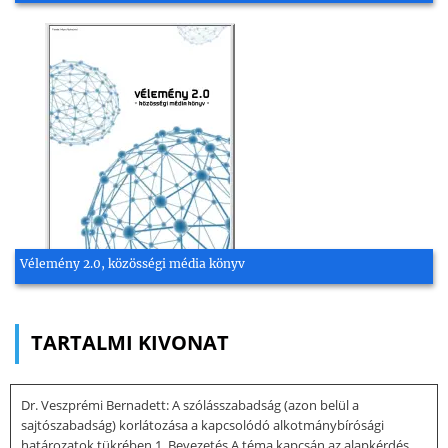
Vélemény 2.0, közösségi média könyv
TARTALMI KIVONAT
Dr. Veszprémi Bernadett: A szólásszabadság (azon belül a
sajtószabadság) korlátozása a kapcsolódó alkotmánybírósági
határozatok tükrében 1. Bevezetés A téma kapcsán az alapkérdés,