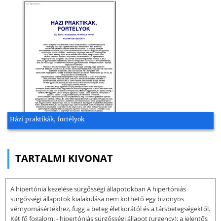
Házi praktikák, fortélyok
TARTALMI KIVONAT
A hipertónia kezelése sürgősségi állapotokban A hipertóniás
sürgősségi állapotok kialakulása nem köthető egy bizonyos
vérnyomásértékhez, függ a beteg életkorától és a társbetegségektől.
Két fő fogalom: - hipertóniás sürgősségi állapot (urgency): a jelentős