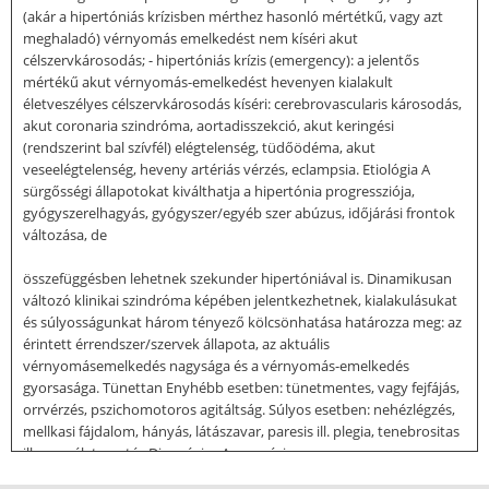
(akár a hipertóniás krízisben mérthez hasonló mértétkű, vagy azt
meghaladó) vérnyomás emelkedést nem kíséri akut
célszervkárosodás; - hipertóniás krízis (emergency): a jelentős
mértékű akut vérnyomás-emelkedést hevenyen kialakult
életveszélyes célszervkárosodás kíséri: cerebrovascularis károsodás,
akut coronaria szindróma, aortadisszekció, akut keringési
(rendszerint bal szívfél) elégtelenség, tüdőödéma, akut
veseelégtelenség, heveny artériás vérzés, eclampsia. Etiológia A
sürgősségi állapotokat kiválthatja a hipertónia progressziója,
gyógyszerelhagyás, gyógyszer/egyéb szer abúzus, időjárási frontok
változása, de
összefüggésben lehetnek szekunder hipertóniával is. Dinamikusan
változó klinikai szindróma képében jelentkezhetnek, kialakulásukat
és súlyosságunkat három tényező kölcsönhatása határozza meg: az
érintett érrendszer/szervek állapota, az aktuális
vérnyomásemelkedés nagysága és a vérnyomás-emelkedés
gyorsasága. Tünettan Enyhébb esetben: tünetmentes, vagy fejfájás,
orrvérzés, pszichomotoros agitáltság. Súlyos esetben: nehézlégzés,
mellkasi fájdalom, hányás, látászavar, paresis ill. plegia, tenebrositas
ill. eszméletvesztés Diagnózis - Anamnézis:
gyógyszer/kábítószerszedés, az antihipertenzív szerek kihagyása,