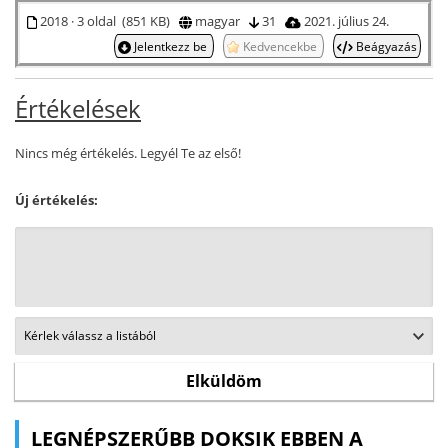
2018 · 3 oldal (851 KB)
magyar
31
2021. július 24.
Jelentkezz be
Kedvencekbe
Beágyazás
Értékelések
Nincs még értékelés. Legyél Te az első!
Új értékelés:
LEGNÉPSZERŰBB DOKSIK EBBEN A