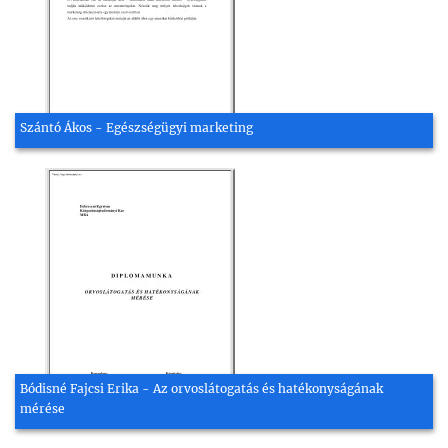
Szántó Ákos - Egészségügyi marketing
Bódisné Fajcsi Erika - Az orvoslátogatás és hatékonyságának
mérése