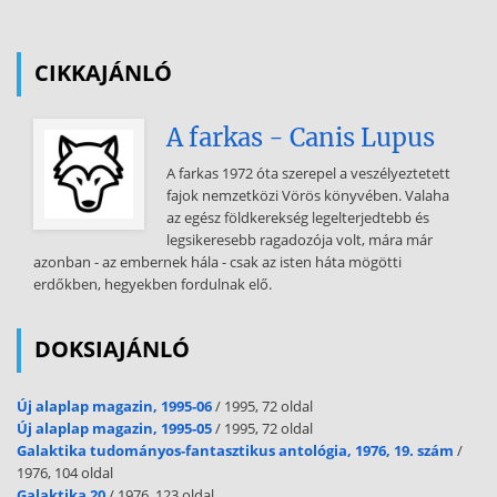
régóta fennálló hipertónia, előrehaladott vesebetegség, meglévő
egyéb betegségek és ezek fennálló tünetei. - Fizikális vizsgálat:
mindkét karon ismételten meg kell mérni a vérnyomást. A perifériás
CIKKAJÁNLÓ
pulzus tapintása mindkét karon és lábon (hiánya vagy késése
dissectio aortae-ra utalhat)
A farkas - Canis Lupus
hozzájárulhat a pontosabb diagnózishoz. Fontos a
célszervkárosodások tüneteinek felismerése és célirányos vizsgálata:
A farkas 1972 óta szerepel a veszélyeztetett
mellkasi fájdalom, dyspnoe, tüdőödéma, változó mentális státusz,
fajok nemzetközi Vörös könyvében. Valaha
profúz fejfájás, neurológiai góctünetek, paralysis vagy paraesthesia,
az egész földkerekség legelterjedtebb és
hematuria, hipertenzív retinopathia, látászavar. - EKG: balkamra-
legsikeresebb ragadozója volt, mára már
hypertrophia, strain, ischaemia, myocardialis infarctus, tüdőembólia,
azonban - az embernek hála - csak az isten háta mögötti
ritmuszavarok elkülönítése - Laboratóriumi vizsgálatok:
erdőkben, hegyekben fordulnak elő.
vizeletvizsgálat (haematuria, haemoglobinuria, proteinuria), vérkép,
szérum elektrolitok, karbamid- és kreatinin meghatározása -
Képalkotó vizsgálatok (echokardiográfia, CT, MRI): segít a
DOKSIAJÁNLÓ
cardiomegalia, akut billentyűelégtelenség, aorta aneurysma,
aortadissectio, pulmonalis nyomásfokozódás, cerebralis
Új alaplap magazin, 1995-06
/ 1995, 72 oldal
elváltozások (vérzés, lágyulás) megállapításában. 1. Hipertóniás
Új alaplap magazin, 1995-05
/ 1995, 72 oldal
sürgősségi állapot (urgency) Az akut életveszéllyel nem járó
Galaktika tudományos-fantasztikus antológia, 1976, 19. szám
/
hipertenzív sürgősségi állapot nem mindig
1976, 104 oldal
Galaktika 20
/ 1976, 123 oldal
igényel kórházi felvételt, de mindenképpen a kórházi sürgősségi