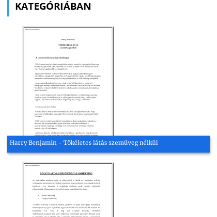
KATEGÓRIÁBAN
Harry Benjamin - Tökéletes látás szemüveg nélkül