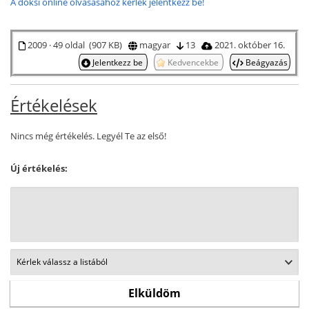
A doksi online olvasásához kérlek jelentkezz be!
2009 · 49 oldal (907 KB)
magyar
13
2021. október 16.
Jelentkezz be
Kedvencekbe
Beágyazás
Értékelések
Nincs még értékelés. Legyél Te az első!
Új értékelés: