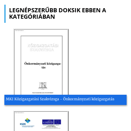
LEGNÉPSZERŰBB DOKSIK EBBEN A
KATEGÓRIÁBAN
MKI Közigazgatási Szakvizsga - Önkormányzati közigazgatás