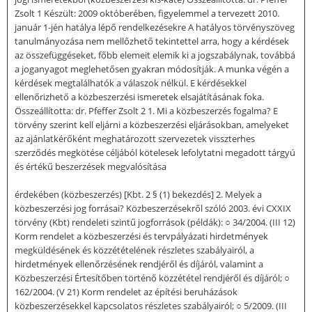
Zsolt 1 Készült: 2009 októberében, figyelemmel a tervezett 2010.
január 1-jén hatálya lépő rendelkezésekre A hatályos törvényszöveg
tanulmányozása nem mellőzhető tekintettel arra, hogy a kérdések
az összefüggéseket, főbb elemeit elemik ki a jogszabálynak, továbbá
a joganyagot meglehetősen gyakran módosítják. A munka végén a
kérdések megtalálhatók a válaszok nélkül. E kérdésekkel
ellenőrizhető a közbeszerzési ismeretek elsajátításának foka.
Összeállította: dr. Pfeffer Zsolt 2 1. Mi a közbeszerzés fogalma? E
törvény szerint kell eljárni a közbeszerzési eljárásokban, amelyeket
az ajánlatkérőként meghatározott szervezetek visszterhes
szerződés megkötése céljából kötelesek lefolytatni megadott tárgyú
és értékű beszerzések megvalósítása
érdekében (közbeszerzés) [Kbt. 2 § (1) bekezdés] 2. Melyek a
közbeszerzési jog forrásai? Közbeszerzésekről szóló 2003. évi CXXIX
törvény (Kbt) rendeleti szintű jogforrások (példák): ○ 34/2004. (III 12)
Korm rendelet a közbeszerzési és tervpályázati hirdetmények
megküldésének és közzétételének részletes szabályairól, a
hirdetmények ellenőrzésének rendjéről és díjáról, valamint a
Közbeszerzési Értesítőben történő közzététel rendjéről és díjáról; ○
162/2004. (V 21) Korm rendelet az építési beruházások
közbeszerzésekkel kapcsolatos részletes szabályairól; ○ 5/2009. (III