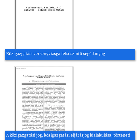
Közigazgatási versenyvizsga felsőszintű segédanyag
A közigazgatási jog, közigazgatási eljárásjog kialakulása, történeti