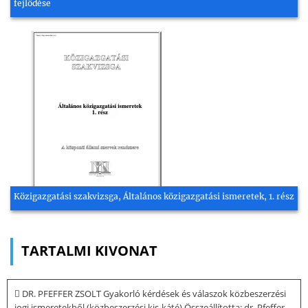
fejlődése
Közigazgatási szakvizsga, Általános közigazgatási ismeretek, 1. rész
TARTALMI KIVONAT
 DR. PFEFFER ZSOLT Gyakorló kérdések és válaszok közbeszerzési
jogi ismeretekből (közbeszerzési kis-káté) Összeállította: dr. Pfeffer