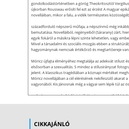
gondolkodástörténetben a görög Theokritosztól Vergilius G
újkorban Rousseau erősíti fel ezt az érzést A magyar epik
novelláiban, mikor a falu, a vidék természetes közösségéb
századforduló népszerű műfaja, a népszínmű még inkább fel
bemutatása. Novelláiból, regényeiből (Sárarany) zárt, hiera
egyik fokáról a másikra lépni szinte lehetetlen, vagy embe
Mivel a társadalmi és szociális mozgás ebben a struktúráb
hagyománynak nemcsak értékőrző és megtartóereje van, ha
Móricz újfajta élményéhez megtalálja az adekvát stílust é
elsősorban a szexualitás. S mindez a stílusirányzat fotog
jelent. A klasszikus tragédiában a köznapi mértéket meg
Móricz novellájában a cél elérésének nekifeszülő akarat a 
vagyonából. Kis Jánosnak még a vágyai sem lépik túl az ösz
melyet nem csupán biológiai–élettani szempontból értelm
című novellában a paraszti nyomor ábrázolása a háború 
Megpróbálja a lehetetlent, ennyi idő alatt előteremteni c
nem csupán és nem elsősorban a szociális nyomor követke
összekeveredett értékrendjében. Móricz emlékképekben idéz
CIKKAJÁNLÓ