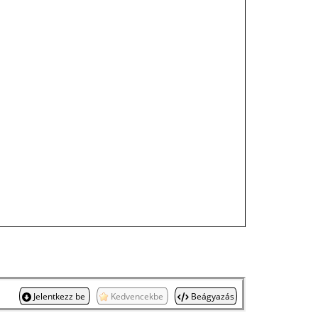
Jelentkezz be
Kedvencekbe
Beágyazás