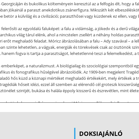
eorgicáján és bukolikus költeményein keresztül az a felfogás élt, hogy a fa
ában Jókainál a paraszt anekdotikus zsánerfigura. Mikszáth két elbeszéléskö
e betör a külvilág és a civilizáció; paraszthősei vagy küzdenek ez ellen, vag
erősíti az egyoldalú faluképet: a falu a vidámság, a jókedv és a derű világa
rchikus világ tárul elénk, ahol a nincstelen zsellért a néhány holdas parasztt
ri erőt meghaladó feladat. Móricz ábrázolásában a falu – Ady szavával – a le
an szinte lehetetlen, a vágyak, energiák és törekvések csak az ösztönök szin
nem fogva is tartja a parasztságot, lehetetlenné teszi a felemelkedést, a 
s emberképet, a naturalizmust. A biológiailag és szociológiai szempontból e
rafikus és fonografikus hűségével ábrázolódik. Az 1909-ben megjelent Tragédi
haladó hős küzd a köznapi mértéket meghaladó értékekért, mely értékek a 
tragédiák hőseit idézi, ezzel áll szemben az elérendő cél groteszk kisszerűsé
tönélet szintjét, bukása és halála éppoly kisszerű és észrevétlen, mint élete
ezhetünk, hanem jelképesen is, a korai Móricz-novellák egyik jellegzetes m
embertelenségének bemutatásával párosul. A névtelen katona 26 hónapos fr
saládjának a tél átvészeléséhez szükséges pénzt. Ám hamar felismeri, hogy e
zménye, hanem a háború tudatromboló hatásáé. A novella hőse nem tud elig
i fel a háború borzalmait, s nyílt utalást is tesz a vétkesekre: “nem a musz
DOKSIAJÁNLÓ