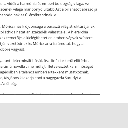
lu, a vidék a harmónia és emberi boldogság világa. Az
tetének világa már bonyolultabb Azt a pillanatot ábrázolja
y behódolnak az új értékrendnek. A
. Móricz másik újdonsága a paraszti világ struktúrájának
ól áthidalhatatlan szakadék választja el. A hierarchia
lkek temetője, a kielégíthetetlen emberi vágyak színtere.
tjén vezetődnek le. Móricz arra is rámutat, hogy a
többre vágyást.
gyaránt determinált hősök ösztönélete kerül előtérbe,
a című novella címe műfajt, illetve esztétikai minőséget
tragédiában általános emberi értékként mutatkoznak.
ge, Kis János ki akarja enni a nagygazda Sarudyt a
. Az éhség,
otívuma (Egyszer jóllakni). Az 1916-os Szegényemberek
ontszolgálat után 28 napos szabadságra jön haza.
rre képtelen A Vargáéknál elkövetett kettős gyilkosság
azodni a szabad és a tilos, erkölcsös és erkölcstelen
ka van a túlsó parton, a túlsó parton a