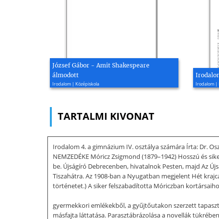
József Gábor - Amit Shakespeare
álmodott
Irodalom
Irodalom | Középiskola
Irodalom | 
TARTALMI KIVONAT
Irodalom 4. a gimnázium IV. osztálya számára Írta: Dr. 
NEMZEDÉKE Móricz Zsigmond (1879–1942) Hosszú és sikertel
be. Újságíró Debrecenben, hivatalnok Pesten, majd Az Újs
Tiszahátra. Az 1908-ban a Nyugatban megjelent Hét krajcá
történetet.) A siker felszabadította Móriczban kortársaih
gyermekkori emlékekből, a gyűjtőutakon szerzett tapaszt
másfajta láttatása. Parasztábrázolása a novellák tükrébe