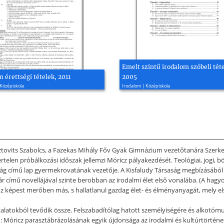
Emelt szintű irodalom szóbeli téte
 érettségi tételek, 2011
2005
Középiskola
Irodalom | Középiskola
Osztovits Szabolcs, a Fazekas Mihály Főv Gyak Gimnázium vezetőtanára Sze
en próbálkozási időszak jellemzi Móricz pályakezdését. Teológiai, jogi, bö
ág című lap gyermekrovatának vezetője. A Kisfaludy Társaság megbízásából t
r című novellájával szinte berobban az irodalmi élet első vonalába. (A hagy
oz képest merőben más, s hallatlanul gazdag élet- és élményanyagát, mely els
alatokból tevődik össze. Felszabadítólag hatott személyiségére és alkotóm
n: Móricz parasztábrázolásának egyik újdonsága az irodalmi és kultúrtörténe