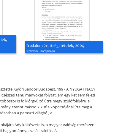
lek,
Irodalom érettségi tételek, 2004
Irodalom | Középiskola
rkesztette: Győri Sándor Budapest, 1997 A NYUGAT NAGY
lcsészeti tanulmányokat folytat, ám egyiket sem fejezi
öbbször is folklórgyűjtő útra megy szülőföldjére, a
omány szerint második kisfia koporsójánál írta meg a
ősorban a paraszti világból, a
unkájára Ady költészete is, a magyar valóság merészen
ti hagyománnyal való szakítás. A