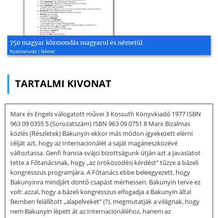
750 magyar közmondás magyarul és németül
Nyelvtanulás | Német
TARTALMI KIVONAT
Marx és Engels válogatott művei 3 Kossuth Könyvkiadó 1977 ISBN
963 09 0355 5 (Sorozatszám) ISBN 963 09 0751 8 Marx Bizalmas
közlés (Részletek) Bakunyin ekkor más módon igyekezett elérni
célját azt, hogy az Internacionálét a saját magáneszközévé
változtassa. Genfi francia-svájci bizottságunk útján azt a javaslatot
tette a Főtanácsnak, hogy „az örökösödési kérdést” tűzze a bázeli
kongresszus programjára. A Főtanács ebbe beleegyezett, hogy
Bakunyinra mindjárt döntő csapást mérhessen. Bakunyin terve ez
volt: azzal, hogy a bázeli kongresszus elfogadja a Bakunyin által
Bernben felállított „alapelveket” (?), megmutatják a világnak, hogy
nem Bakunyin lépett át az Internacionáléhoz, hanem az