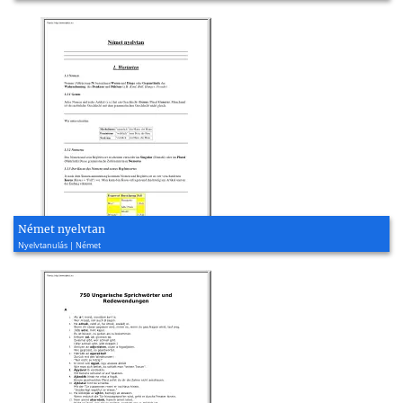
Német nyelvtan
Nyelvtanulás | Német