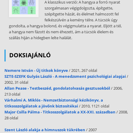
A klasszikus verzió:
A hangya a forró nyarat
polémiába bocsátkozzék az »Egalité«-vel, vagy bárminemű újság
szorgalmasan végigdolgozta, építgette,
»kérdéseire« »válaszoljon«. Francia-Svájc szekcióit a Főtanácsnál
szépítgette házát, és élelmet halmozott fel
csakis a Francia-Svájci Föderális Tanács képviseli. Ha a Föderális
felkészülvén a kemény télre. A tücsök úgy
Tanács kérdésekkel vagy szemrehányásokkal fordul hozzánk,
gondolta, a hangya bolond, és végigmulatta a nyarat. Eljött a tél,
mégpedig az egyetlen jogszerű úton, vagyis titkára útján, a Főtanács
a hangya nem fázott és nem éhezett, ám a tücsök élelem és
mindenkor kész lesz a válaszra. De a Francia-Svájci Föderális
szállás híján a hidegben lelte halálát.
Tanácsnak nincsen joga ahhoz, hogy lemondjon funkcióiról az
»Egalité« és a »Progrés« javára, sem pedig ahhoz, hogy megengedje
ezeknek az újságoknak funkciói bitorlását. Általánosságban szólva, a
DOKSIAJÁNLÓ
Főtanácsnak a nemzeti és a helyi bizottságokkal való levelezését
nem lehetne nyilvánosságra hozni anélkül, hogy ez nagy kárt ne
Nemere István - Új titkok könyve
/ 2021, 267 oldal
okozna a Szövetség általános érdekének.” 1870. március 28 előtt
SZTE-SZEFK Gulyás László - A menedzsment pszichológiai alapjai
/
2002, 31 oldal
Marx és Engels Művei. 16 köt 1964. 399400, 401 old Engels Bevezetés
Allan Pease - Testbeszéd, gondolatolvasás gesztusokból
/ 2006,
A „Polgárháború Franciaországban” 1891-es kiadáshoz Az a
213 oldal
felszólítás, hogy a Nemzetközi Főtanácsnak a „Polgárháború
Várhalmi A. Miklós - Nemzetbiztonsági kézikönyv, a
Franciaországban” című üzenetét újból kiadjam és bevezetéssel
titkosszolgálatok a jövőnk biztosítékai
/ 2010, 1121 oldal
lássam el, váratlanul ért. Ezért itt csak röviden a leglényegesebb
Major Csilla Pálma - Titkosszolgálatok a XX-XXI. században
/ 2008,
pontokat érinthetem A fenti hosszabb munkához elöljáróban
28 oldal
csatolom a Főtanács két rövidebb üzenetét a németfrancia
háborúról*. Egyrészt azért, mert a „Polgárháború”-ban utalás
Szent László alakja a himnuszok tükrében
/ 2007
történik a másodikra, amely viszont az első nélkül nem érthető