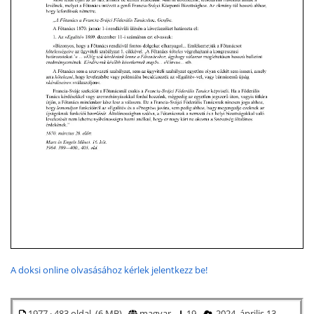
A doksi online olvasásához kérlek jelentkezz be!
1977 · 483 oldal (6 MB)
magyar
19
2024. április 13.