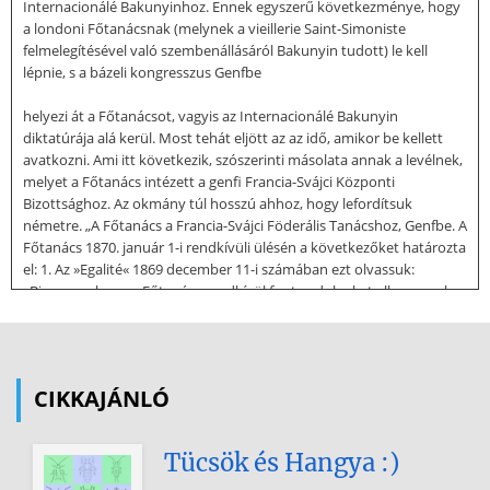
Internacionálé Bakunyinhoz. Ennek egyszerű következménye, hogy
a londoni Főtanácsnak (melynek a vieillerie Saint-Simoniste
felmelegítésével való szembenállásáról Bakunyin tudott) le kell
lépnie, s a bázeli kongresszus Genfbe
helyezi át a Főtanácsot, vagyis az Internacionálé Bakunyin
diktatúrája alá kerül. Most tehát eljött az az idő, amikor be kellett
avatkozni. Ami itt következik, szószerinti másolata annak a levélnek,
melyet a Főtanács intézett a genfi Francia-Svájci Központi
Bizottsághoz. Az okmány túl hosszú ahhoz, hogy lefordítsuk
németre. „A Főtanács a Francia-Svájci Föderális Tanácshoz, Genfbe. A
Főtanács 1870. január 1-i rendkívüli ülésén a következőket határozta
el: 1. Az »Egalité« 1869 december 11-i számában ezt olvassuk:
»Bizonyos, hogy a Főtanács rendkívül fontos dolgokat elhanyagol.
Emlékeztetjük a Főtanácsot kötelességeire az ügyviteli szabályzat 1.
cikkével: ,A Főtanács köteles végrehajtani a kongresszusi
határozatokat.’« »Elég sok kérdésünk lenne a Főtanácshoz, úgyhogy
válaszai meglehetősen hosszú bulletint eredményeznének.
CIKKAJÁNLÓ
Kérdéseink később következnek majd« »Várva« stb A Főtanács sem
a
Tücsök és Hangya :)
szervezeti szabályzat, sem az ügyviteli szabályzat egyetlen olyan
cikkét sem ismeri, amely arra kötelezné, hogy levelezésbe vagy