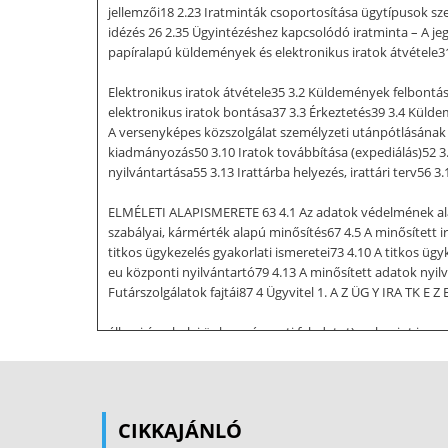
jellemzői18 2.23 Iratminták csoportosítása ügytípusok sze
idézés 26 2.35 Ügyintézéshez kapcsolódó iratminta – A j
papíralapú küldemények és elektronikus iratok átvétele3
Elektronikus iratok átvétele35 3.2 Küldemények felbont
elektronikus iratok bontása37 3.3 Érkeztetés39 3.4 Külde
A versenyképes közszolgálat személyzeti utánpótlásának st
kiadmányozás50 3.10 Iratok továbbítása (expediálás)52 3.
nyilvántartása55 3.13 Irattárba helyezés, irattári terv56 
ELMÉLETI ALAPISMERETE 63 4.1 Az adatok védelmének alapel
szabályai, kármérték alapú minősítés67 4.5 A minősített ir
titkos ügykezelés gyakorlati ismeretei73 4.10 A titkos ügy
eu központi nyilvántartó79 4.13 A minősített adatok nyil
Futárszolgálatok fajtái87 4 Ügyvitel 1. A Z ÜG Y IRA TK E Z
állami és a helyi önkormányzati feladatot), valamint jo
tevékenység, ami alapvetően az irodai és adminisztrációs
foglalkoznak, 1 ügyeket intéznek, ténykedésük adminisz
tevékenységében összetett és szabályozott munkafolyama
egyes munkaeleme az előzőre épül és érinti az ügy egészét
CIKKAJÁNLÓ
szabályozása Az