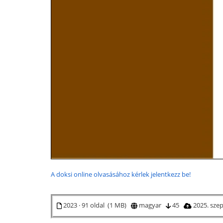
A doksi online olvasásához kérlek jelentkezz be!
2023 · 91 oldal (1 MB)
magyar
45
2025. sze