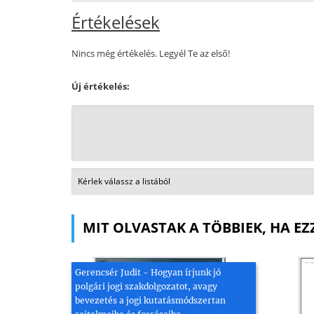
Értékelések
Nincs még értékelés. Legyél Te az első!
Új értékelés:
MIT OLVASTAK A TÖBBIEK, HA EZ
Gerencsér Judit - Hogyan írjunk jó
polgári jogi szakdolgozatot, avagy
bevezetés a jogi kutatásmódszertan