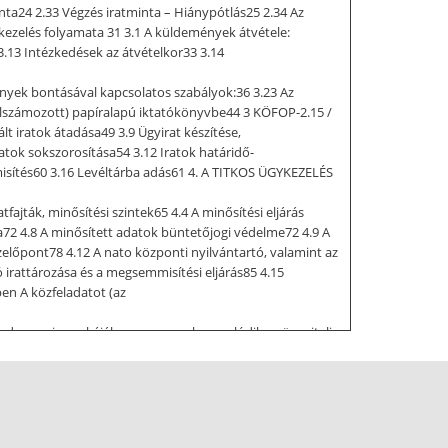
inta24 2.33 Végzés iratminta – Hiánypótlás25 2.34 Az
kezelés folyamata 31 3.1 A küldemények átvétele:
.13 Intézkedések az átvételkor33 3.14
nyek bontásával kapcsolatos szabályok:36 3.23 Az
ldalszámozott) papíralapú iktatókönyvbe44 3 KÖFOP-2.15 /
t iratok átadása49 3.9 Ügyirat készítése,
atok sokszorosítása54 3.12 Iratok határidő-
semmisítés60 3.16 Levéltárba adás61 4. A TITKOS ÜGYKEZELÉS
jták, minősítési szintek65 4.4 A minősítési eljárás
ata72 4.8 A minősített adatok büntetőjogi védelme72 4.9 A
kezelőpont78 4.12 A nato központi nyilvántartó, valamint az
irattározása és a megsemmisítési eljárás85 4.15
tben A közfeladatot (az
mindennapi munkájához szorosan kapcsolódik az ügyviteli
iteli munkájuk során adatokat kezelnek, iratokkal
szközök segítik Az ügyvitel minden szervezet
n, és a munkafolyamat több részből áll, melynek minden
határozzák meg az ügyvitel alapjait Az ügyvitel