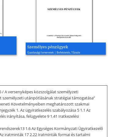
Személyes pénzügyek
Gazdasági Ismeretek | Befektetés, Tőzsde
 A versenyképes közszolgálat személyzeti
 személyzeti utánpótlásának stratégiai támogatása”
 Kimeneti Követelményeiben meghatározott szakmai
egyzék 1. Az ügyiratkezelés szabályozása 5 1.1 Az
s irányítása, felügyelete 9 1.41 Iratkezelési
si rendszerek13 1.6 Az Egységes Kormányzati Ügyiratkezelő
1 Az iratminták 17 2.22 Iratminták formai és tartalmi