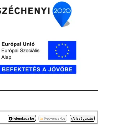
Jelentkezz be
Kedvencekbe
Beágyazás