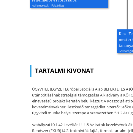
rejtelmeibe és forrásaiba
Jogi ismeretek | Polgári jog
Kiss-Fe
mesterk
tanany
Gazdasági I
TARTALMI KIVONAT
ÜGYVITEL JEGYZET Európai Szociális Alap BEFEKTETÉS A 
utánpótlásának stratégiai támogatása A kiadvány a KÖFO
elnevezésű projekt keretén belül készült A Közszolgálat
követelményekhez illeszkedő tansegédlet. Szerző: Szőke Á
ügyviteli munka helye, szerepe a szervezetben 5 1.2 Az ügyv
szabályzat10 1.42 Levéltár 11 1.5 Az iratok kezelésének á
Rendszer (EKÜR)14 2. Iratminták fajtái, formai, tartalmi jel