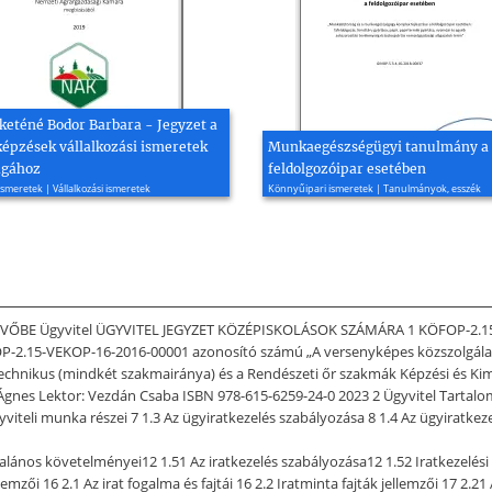
keténé Bodor Barbara - Jegyzet a
épzések vállalkozási ismeretek
Munkaegészségügyi tanulmány a
agához
feldolgozóipar esetében
smeretek | Vállalkozási ismeretek
Könnyűipari ismeretek | Tanulmányok, esszék
JÖVŐBE Ügyvitel ÜGYVITEL JEGYZET KÖZÉPISKOLÁSOK SZÁMÁRA 1 KÖFOP-2.15 /
P-2.15-VEKOP-16-2016-00001 azonosító számú „A versenyképes közszolgálat
i technikus (mindkét szakmairánya) és a Rendészeti őr szakmák Képzési és
gnes Lektor: Vezdán Csaba ISBN 978-615-6259-24-0 2023 2 Ügyvitel Tartalomj
iteli munka részei 7 1.3 Az ügyiratkezelés szabályozása 8 1.4 Az ügyiratkezelé
ltalános követelményei12 1.51 Az iratkezelés szabályozása12 1.52 Iratkezelé
lemzői 16 2.1 Az irat fogalma és fajtái 16 2.2 Iratminta fajták jellemzői 17 2.2