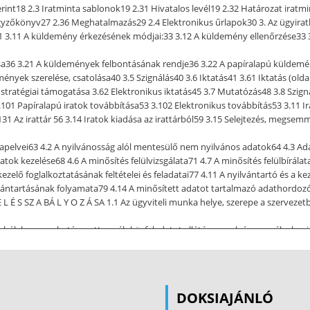
rint18 2.3 Iratminta sablonok19 2.31 Hivatalos levél19 2.32 Határozat iratm
egyzőkönyv27 2.36 Meghatalmazás29 2.4 Elektronikus űrlapok30 3. Az ügyirat
1 3.11 A küldemény érkezésének módjai:33 3.12 A küldemény ellenőrzése33 3
ása36 3.21 A küldemények felbontásának rendje36 3.22 A papíralapú küldemé
mények szerelése, csatolása40 3.5 Szignálás40 3.6 Iktatás41 3.61 Iktatás (o
ratégiai támogatása 3.62 Elektronikus iktatás45 3.7 Mutatózás48 3.8 Szignál
101 Papíralapú iratok továbbítása53 3.102 Elektronikus továbbítás53 3.11 Ir
3.131 Az irattár 56 3.14 Iratok kiadása az irattárból59 3.15 Selejtezés, meg
vei63 4.2 A nyilvánosság alól mentesülő nem nyilvános adatok64 4.3 Adatfa
atok kezelése68 4.6 A minősítés felülvizsgálata71 4.7 A minősítés felülbírál
kezelő foglalkoztatásának feltételei és feladatai77 4.11 A nyilvántartó és a 
vántartásának folyamata79 4.14 A minősített adatot tartalmazó adathordozó 
 E L É S SZ A BÁ L Y O Z Á SA 1.1 Az ügyviteli munka helye, szerepe a szerveze
gszabályban meghatározott egyéb közfeladatot ellátó szervek és személyek 
 munkafolyamatokat jelenti. A közfeladatot ellátó szervek és személyek ügyv
tratív módon valósul meg. Ezeket a munkafolyamatokat infokommunikációs e
t. Összetett, mert több ember vesz részt az ügyviteli munkafolyamatokba
. Szabályozott, mert jogi normákra, belső szabályozókra épül. Jogszabályok 
DOKSIAJÁNLÓ