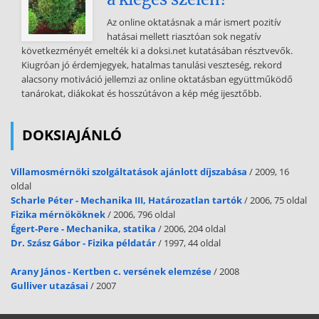
meg senkit, hogy kevésbé (bizonyos körökben alig) vagyunk
Az online oktatásnak a már ismert pozitív
ismertek – nem lehet mindenki csapból (vagy bármilyen
hatásai mellett riasztóan sok negatív
vízáramoltató eszközből) folyó médiasztár. 33 A korábbi alcímmel
következményét emelték ki a doksi.net kutatásában résztvevők.
együtt hatályon kívül helyezte: 2020. évi XLIII törvény 59 § c)–d)
Kiugróan jó érdemjegyek, hatalmas tanulási veszteség, rekord
pontja Hatálytalan: 2021. január 1-jétől 34 Megállapította: 2020. évi
alacsony motiváció jellemzi az online oktatásban együttműködő
XLIII törvény 53 § Hatályos: 2021 január 1-jétől 15 OBSITOS
tanárokat, diákokat és hosszútávon a kép még ijesztőbb.
DETEKTÍVEK LAPJA Kulturális és szakmai folyóirat, 2020/1–4. online
szám A tanulmány további célja, hogy választ adjon a következő
kérdésekre: – a hagyományos pénzmosás és az orgazdaság jogi
DOKSIAJÁNLÓ
tárgyai között milyen párhuzam vonható? – a hagyományos
pénzmosás és az
Villamosmérnöki szolgáltatások ajánlott díjszabása
/ 2009, 16
orgazdaság elkövetési tárgyai megalapozzák-e a két bűncselekmény
oldal
– egy fejezeten belüli – azonos tényállásban történő egyesítését? –
Scharle Péter - Mechanika III, Határozatlan tartók
/ 2006, 75 oldal
másképpen fogalmazva: az orgazdaság jellegű pénzmosás
Fizika mérnököknek
/ 2006, 796 oldal
illeszkedik-e a hagyományos pénzmosás tényállásába? – „félrement-
Égert-Pere - Mechanika, statika
/ 2006, 204 oldal
e” a politikai akarat, hibáztak-e a kodifikátorok és a törvényalkotó? A
Dr. Szász Gábor - Fizika példatár
/ 1997, 44 oldal
következő néhány oldalon az orgazdaság büntetőjogi
szabályozására tekintünk vissza, majd a jelenlegi helyzetet vizsgáljuk
Arany János - Kertben c. versének elemzése
/ 2008
meg (itt minden esetben a jogszabályok legutolsó hatályos állapotát
Gulliver utazásai
/ 2007
vesszük alapul), és megkíséreljük a felmerült kérdéseket
megválaszolni. A tanulmány összegzéssel, illetve forrás- és