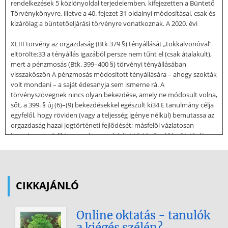
rendelkezések 5 közlönyoldal terjedelemben, kifejezetten a Büntető
Törvénykönyvre, illetve a 40. fejezet 31 oldalnyi módosításai, csak és
kizárólag a büntetőeljárási törvényre vonatkoznak. A 2020. évi
XLIII törvény az orgazdaság (Btk 379 §) tényállását „tokkalvonóval”
eltörölte:33 a tényállás igazából persze nem tűnt el (csak átalakult),
mert a pénzmosás (Btk. 399–400 §) törvényi tényállásában
visszaköszön A pénzmosás módosított tényállására – ahogy szokták
volt mondani – a saját édesanyja sem ismerne rá. A
törvényszövegnek nincs olyan bekezdése, amely ne módosult volna,
sőt, a 399. § új (6)–(9) bekezdésekkel egészült ki34 E tanulmány célja
egyfelől, hogy röviden (vagy a teljesség igénye nélkül) bemutassa az
orgazdaság hazai jogtörténeti fejlődését; másfelől vázlatosan
ismertesse e deliktum – pénzmosásként történő – újjászületését.
Nem szerepel a célkitűzések között a pénzmosás – és ezen belül a
reinkarnálódott orgazdaság – részletes elemzése (sőt, a kevésbé
részletes analizálása sem). Ennek oka leginkább a terjedelmi
korlátokban és az időben jócskán
CIKKAJÁNLÓ
túlhaladott lapzártában rejlik. Nem kizárt azonban, hogy a
pénzmosással egy későbbi időpontban – akár lapunk hasábjain is –
Online oktatás - tanulók
behatóbban foglalkozunk Szerénytelenség nélkül állíthatjuk: az
a kiégés szélén?
ehhez szükséges szellemi kapacitással rendelkezünk; ne tévesszen