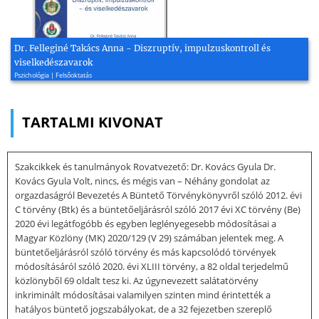
Dr. Felleginé Takács Anna - Diszruptív, impulzuskontroll és
viselkedészavarok
Pszichológia | Felsőoktatás
TARTALMI KIVONAT
Szakcikkek és tanulmányok Rovatvezető: Dr. Kovács Gyula Dr.
Kovács Gyula Volt, nincs, és mégis van – Néhány gondolat az
orgazdaságról Bevezetés A Büntető Törvénykönyvről szóló 2012. évi
C törvény (Btk) és a büntetőeljárásról szóló 2017 évi XC törvény (Be)
2020 évi legátfogóbb és egyben leglényegesebb módosításai a
Magyar Közlöny (MK) 2020/129 (V 29) számában jelentek meg. A
büntetőeljárásról szóló törvény és más kapcsolódó törvények
módosításáról szóló 2020. évi XLIII törvény, a 82 oldal terjedelmű
közlönyből 69 oldalt tesz ki. Az úgynevezett salátatörvény
inkriminált módosításai valamilyen szinten mind érintették a
hatályos büntető jogszabályokat, de a 32 fejezetben szereplő