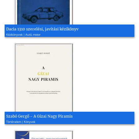
Dacia 1310 szerelési, javítási kézikönyv
Kézikönyvek | Autó, motor
Szabó Gergő - A Gízai Nagy Piramis
Történelem | Könyvek