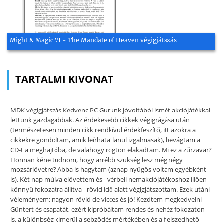
Might & Magic VI - The Mandate of Heaven végigjátszás
TARTALMI KIVONAT
MDK végigjátszás Kedvenc PC Gurunk jóvoltából ismét akciójátékkal
lettünk gazdagabbak. Az érdekesebb cikkek végigrágása után
(természetesen minden cikk rendkívül érdekfeszítő, itt azokra a
cikkekre gondoltam, amik leírhatatlanul izgalmasak), bevágtam a
CD-t a meghajtóba, de valahogy rögtön elakadtam. Mi ez a zűrzavar?
Honnan kéne tudnom, hogy arrébb szükség lesz még négy
mozsárlövetre? Abba is hagytam (aznap nyűgös voltam egyébként
is). Két nap múlva elővettem és - vérbeli nemakciójátékoshoz illően
könnyű fokozatra állítva - rövid idő alatt végigjátszottam. Ezek utáni
véleményem: nagyon rövid de vicces és jó! Kezdtem megkedvelni
Güntert és csapatát, ezért kipróbáltam rendes és nehéz fokozaton
is, a különbség kimerül a sebződés mértékében és a f elszedhető