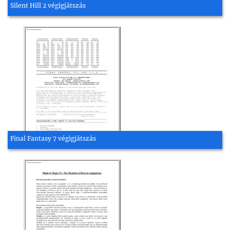
Silent Hill 2 végigjátszás
Final Fantasy 7 végigjátszás