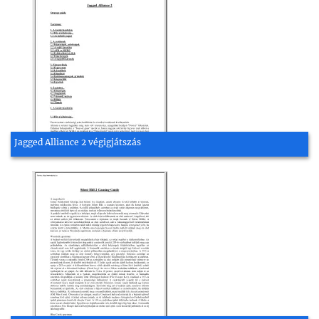
Jagged Alliance 2 végigjátszás