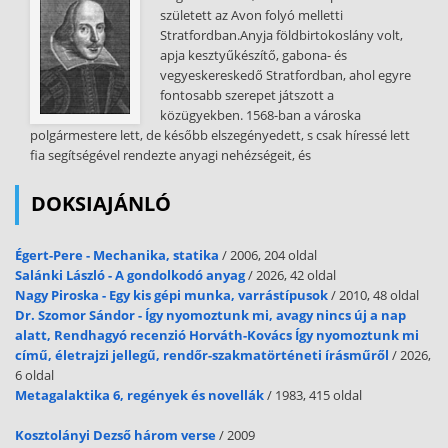
nyalábok és ha a közeledbe ér, beveti a rakétatámadást, fejét
született az Avon folyó melletti
előreszegi és csak lángnyelvek mutatják a nyomát. Ha időben
Stratfordban.Anyja földbirtokoslány volt,
észreveszed, hogy rádront, válts mesterlövész módba és vedd le a
apja kesztyűkészítő, gabona- és
fejét, ezt sokat kell gyakorolni. A kávédaráló lebeg és(!): nem piros
vegyeskereskedő Stratfordban, ahol egyre
vagy kék, hanem sárga nyalábokat lő ki, különben béna. A húsdaráló
fontosabb szerepet játszott a
kéken tüzel, elég brutális ám pár robbanólövedék a fejbe megoldja a
közügyekben. 1568-ban a városka
problémád. A szörny lassan kúszik és megpróbál felöklelni,
polgármestere lett, de később elszegényedett, s csak híressé lett
nagytestvére a targonca, amit néha fel is használhatsz. Rajtuk kívül
fia segítségével rendezte anyagi nehézségeit, és
találsz még számtalan egyke ellenfelet is, csak győzd lelőni őket.
Felszedhető tárgyak Az életerőd növelésére használhatsz cukorkát
DOKSIAJÁNLÓ
(+ 1%), almát (+ 10%), csirkét (+ 50%), meg izét (+100% nem
tudtam rájönni mi az) ezek legfeljebb 100-ig növelik, valamint a
Égert-Pere - Mechanika, statika
/ 2006, 204 oldal
sikoltozva menekülő gúla, ami 150-re nyomja fel energiád.
Salánki László - A gondolkodó anyag
/ 2026, 42 oldal
Töltények: csodálatos láncfegyver (nagyobb sebzés), mozsár
Nagy Piroska - Egy kis gépi munka, varrástípusok
/ 2010, 48 oldal
(mesterlövészgránátok), kézigránát, célkövető
Dr. Szomor Sándor - Így nyomoztunk mi, avagy nincs új a nap
mesterlövészlövedékek, robbanó mesterlövész-lövedékek. Egyebek:
alatt, Rendhagyó recenzió Horváth-Kovács Így nyomoztunk mi
forgószél, kalapács (lever mindenkit a lábáról), csali-baba, kukac (az
című, életrajzi jellegű, rendőr-szakmatörténeti írásműről
/ 2026,
ellenfeled fejére tehenet pottyant), a V ilág Legkisebb Nukleáris
6 oldal
Robbanása, a Világ Legérdekesebb Bombája. Készülj föl a következő
Metagalaktika 6, regények és novellák
/ 1983, 415 oldal
hibákra: Néha nem működik a fejlövés (olyan szörnynél amelynél
egyébként igen). Ha fal mellé állsz és úgy fordulsz, hogy háttal állj a
Kosztolányi Dezső három verse
/ 2009
falnak akkor mindig előrecsőszol (s gyakran leesel emiatt). Enyhén