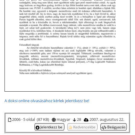
A doksi online olvasásához kérlek jelentkezz be!
2006 · 5 oldal (87 KB)
magyar
28
2007. augusztus 22.
Jelentkezz be
Kedvencekbe
Beágyazás