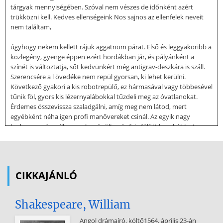
tárgyak mennyiségében. Szóval nem vészes de időnként azért
trükközni kell. Kedves ellenségeink Nos sajnos az ellenfelek neveit
nem találtam,
úgyhogy nekem kellett rájuk aggatnom párat. Első és leggyakoribb a
közlegény, gyenge éppen ezért hordákban jár, és pályánként a
színét is változtatja, sőt kedvünkért még antigrav-deszkára is száll.
Szerencsére a l övedéke nem repül gyorsan, ki lehet kerülni.
Következő gyakori a kis robotrepülő, ez hármasával vagy többesével
tűnik föl, gyors kis lézernyalábokkal tűzdeli meg az óvatlanokat.
Érdemes összevissza szaladgálni, amíg meg nem látod, mert
egyébként néha igen profi manővereket csinál. Az egyik nagy
kedvenc az öngyilkos gyalog, üvöltve és feje fölött bombát tartva
ront ránk, ellene csak egy tanácsom van: FUSS! A szállító, nevéhez
hűen erősítést és bombát cipel, általában a fejünk fölé. Ha bombát
visz, egyszerű a dolgunk: mesterlövész mód (itt érdemes célkövetőt
használni). A tank két részből áll: fej és törzs, nagy de lassú kék
CIKKAJÁNLÓ
nyalábokat lő ki, ha a fejét lövöd ki, akkor
megpróbál elütni, másik esetben pedig tüzel tovább. Ja és a
Shakespeare, William
belsejében is lapul pár ellenség! Persze legjobb elkerülni, nincs
vesztegetnivaló időd! Elit: sok életerő, ugrál, sorozatvető, kék
Angol drámaíró, költő1564. április 23-án