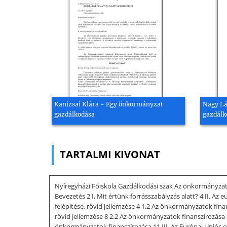
Kanizsai Klára - Egy önkormányzat
Nagy Lá
gazdálkodása
gazdálk
TARTALMI KIVONAT
Nyíregyházi Főiskola Gazdálkodási szak Az önkormányzato
Bevezetés 2 I. Mit értünk forrásszabályzás alatt? 4 II. A
felépítése, rövid jellemzése 4 1.2 Az önkormányzatok fin
rövid jellemzése 8 2.2 Az önkormányzatok finanszírozása
önkormányzatok finanszírozása 11 III. Az Európai Uniós o