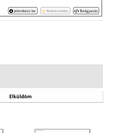
Jelentkezz be
Kedvencekbe
Beágyazás