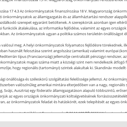
zása 17 4.3 Az önkormányzatok finanszírozása 18 V. Magyarország önkormán
eti önkormányzatok az államigazgatás és az államháztartási rendszer alappill
s gazdálkodó szerepet egyaránt betöltenek. A szerepkörük azonban igen eltér
si funkciók átalakulása, az informatika fejlődése, valamint az egyes országo
zágokban. Az önkormányzatok ugyan a politika számos területén önállóságot 
alósul meg. A helyi önkormányzatok folyamatos fejlődésre törekednek, illet
ban használt felosztása szerint angolszász (amerikai) valamint európai (k
editerrán típus (Franciaország) jellemzője centralizált pénzügyi rendszer, 
tű önkormányzatok magas száma miatt a községi szint nem rendelkezik átfogó 
lemzője, hogy regionális (tartományi) szintek alakultak ki. Skandináv modell
 önállósága és széleskörű szolgáltatási felelőssége jellemzi. Az önkormá
szerben valószínűleg amerikai mintára elterjedőben van a nagy, regionális sz
ájc, Ausztria) egy föderatív államigazgatáson alapuló többszintű, erősen hi
erjük az egyes országok önkormányzati költségvetésének forrásösszetételét
 van, az önkormányzatok feladat és hatáskörét, ezek telepítését az egyes ön
nyi szerkezete 1. táblázat Franciaország R 26 M 100 TÖ 36664 Németország 
: TÁ: tagállam R: régió M: megye J: járás TÖ: települési önkormányzat A tá
i szintek közötti funkciómegosztás, illetve az önkormányzatok nagysága. A 