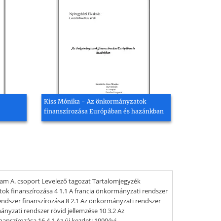
Kiss Mónika - Az önkormányzatok
finanszírozása Európában és hazánkban
yam A. csoport Levelező tagozat Tartalomjegyzék
atok finanszírozása 4 1.1 A francia önkormányzati rendszer
endszer finanszírozása 8 2.1 Az önkormányzati rendszer
nyzati rendszer rövid jellemzése 10 3.2 Az
nszírozása 16 4.1 Az új kezdet: 1990évi