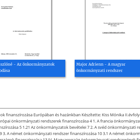
szlóné - Az önkormányzatok
Major Adrienn - A magyar
odása
önkormányzati rendszer
k finanszírozása Európában és hazánkban Készítette: Kiss Mónika II.évfol
z európai önkormányzati rendszerek finanszírozása 4 1. A francia önkormányz
anszírozása 5 1.21 Az önkormányzatok bevételei 7 2. A svéd önkormányzati r
 9 3. A német önkormányzati rendszer finanszírozása 10 3.1 A német önkormá
rszágok finanszírozása 13 IV. Magyarország önkormányzati rendszerének fina