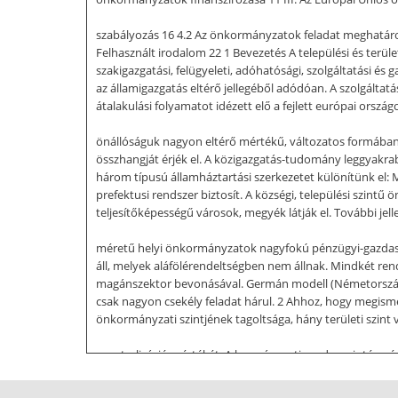
szabályozás 16 4.2 Az önkormányzatok feladat meghatáro
Felhasznált irodalom 22 1 Bevezetés A települési és terül
szakigazgatási, felügyeleti, adóhatósági, szolgáltatási é
az államigazgatás eltérő jellegéből adódóan. A szolgáltatá
átalakulási folyamatot idézett elő a fejlett európai ors
önállóságuk nagyon eltérő mértékű, változatos formában v
összhangját érjék el. A közigazgatás-tudomány leggyakrab
három típusú államháztartási szerkezetet különítünk el: M
prefektusi rendszer biztosít. A községi, települési szin
teljesítőképességű városok, megyék látják el. További jel
méretű helyi önkormányzatok nagyfokú pénzügyi-gazdasági
áll, melyek aláfölérendeltségben nem állnak. Mindkét rend
magánszektor bevonásával. Germán modell (Németország, Sv
csak nagyon csekély feladat hárul. 2 Ahhoz, hogy megism
önkormányzati szintjének tagoltsága, hány területi szint
ecentralizáció mértékét. A kormányzati rendszer intézmé
445 M 23 M 19 M 371 TÖ 14800 TÖ 288 TÖ 3160 TÖ 2489 Ahol
önkormányzati szintek száma és jellege, az önkormányzat