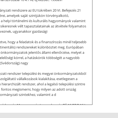
yzati rendszere az EU tükrében 20 VI. Befejezés 21
érei, amelyek saját szintjükön törvényalkotó,
ő a helyi történelmi és kulturális hagyományok valamint
k sikeresnek vélt tapasztalatainak az átvétele folyamatos
élveznek, ugyanakkor gazdasági
ve, hogy a feladatok és a finanszírozás minél teljesebb
ontinentális) rendszereket különböztet meg. Európában
az önkormányzatok jelentős állami ellenőrzése, melyet a
felelőségi körrel, a hatáskörök többségét a nagyobb
t (Svédország) nagy
nyzati rendszer települési és megyei önkormányzatokból
olgáltató vállalkozások kialakítása, esetlegesen a
erarchizált rendszer, ahol a legalsó települési szintre
 fontos megismerni, hogy milyen az adott ország
kormányzati szintekhez, valamint a d
Svédország Magyarország Lengyelország TÁ 16 R7 R 16 J
blázat azt mutatja, hogy hogyan függ össze az
kormányzati rendszer két fixpontja a központi