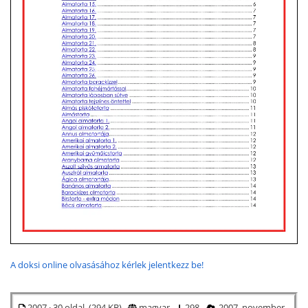
A doksi online olvasásához kérlek jelentkezz be!
2007 · 30 oldal (294 KB)
magyar
298
2007. november