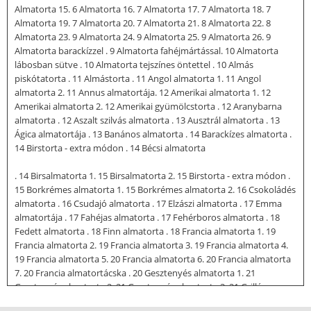
Almatorta 15. 6 Almatorta 16. 7 Almatorta 17. 7 Almatorta 18. 7
Almatorta 19. 7 Almatorta 20. 7 Almatorta 21. 8 Almatorta 22. 8
Almatorta 23. 9 Almatorta 24. 9 Almatorta 25. 9 Almatorta 26. 9
Almatorta barackízzel . 9 Almatorta fahéjmártással. 10 Almatorta
lábosban sütve . 10 Almatorta tejszínes öntettel . 10 Almás
piskótatorta . 11 Almástorta . 11 Angol almatorta 1. 11 Angol
almatorta 2. 11 Annus almatortája. 12 Amerikai almatorta 1. 12
Amerikai almatorta 2. 12 Amerikai gyümölcstorta . 12 Aranybarna
almatorta . 12 Aszalt szilvás almatorta . 13 Ausztrál almatorta . 13
Ágica almatortája . 13 Banános almatorta . 14 Barackízes almatorta .
14 Birstorta - extra módon . 14 Bécsi almatorta
. 14 Birsalmatorta 1. 15 Birsalmatorta 2. 15 Birstorta - extra módon .
15 Borkrémes almatorta 1. 15 Borkrémes almatorta 2. 16 Csokoládés
almatorta . 16 Csudajó almatorta . 17 Elzászi almatorta . 17 Emma
almatortája . 17 Fahéjas almatorta . 17 Fehérboros almatorta . 18
Fedett almatorta . 18 Finn almatorta . 18 Francia almatorta 1. 19
Francia almatorta 2. 19 Francia almatorta 3. 19 Francia almatorta 4.
19 Francia almatorta 5. 20 Francia almatorta 6. 20 Francia almatorta
7. 20 Francia almatortácska . 20 Gesztenyés almatorta 1. 21
Gesztenyés almatorta 2. 21 Gesztenyés almatorta 3. 21 Grillázsos-
almás torta . 22 Holland almatorta 1. 22 Holland almatorta 2. 22