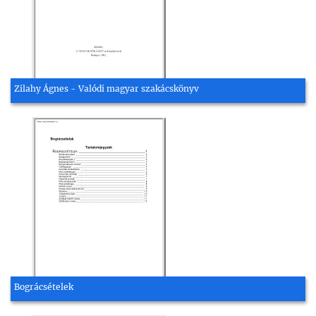
Zilahy Ágnes - Valódi magyar szakácskönyv
Bográcsételek