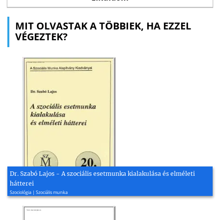
MIT OLVASTAK A TÖBBIEK, HA EZZEL
VÉGEZTEK?
Dr. Szabó Lajos - A szociális esetmunka kialakulása és elméleti
hátterei
Szociológia | Szociális munka