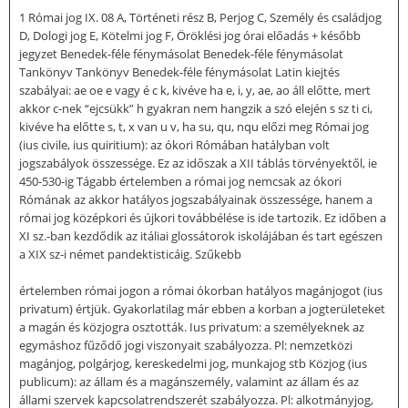
1 Római jog IX. 08 A, Történeti rész B, Perjog C, Személy és családjog
D, Dologi jog E, Kötelmi jog F, Öröklési jog órai előadás + később
jegyzet Benedek-féle fénymásolat Benedek-féle fénymásolat
Tankönyv Tankönyv Benedek-féle fénymásolat Latin kiejtés
szabályai: ae oe e vagy é c k, kivéve ha e, i, y, ae, ao áll előtte, mert
akkor c-nek “ejcsükk” h gyakran nem hangzik a szó elején s sz ti ci,
kivéve ha előtte s, t, x van u v, ha su, qu, nqu előzi meg Római jog
(ius civile, ius quiritium): az ókori Rómában hatályban volt
jogszabályok összessége. Ez az időszak a XII táblás törvényektől, ie
450-530-ig Tágabb értelemben a római jog nemcsak az ókori
Rómának az akkor hatályos jogszabályainak összessége, hanem a
római jog középkori és újkori továbbélése is ide tartozik. Ez időben a
XI sz.-ban kezdődik az itáliai glossátorok iskolájában és tart egészen
a XIX sz-i német pandektisticáig. Szűkebb
értelemben római jogon a római ókorban hatályos magánjogot (ius
privatum) értjük. Gyakorlatilag már ebben a korban a jogterületeket
a magán és közjogra osztották. Ius privatum: a személyeknek az
egymáshoz fűződő jogi viszonyait szabályozza. Pl: nemzetközi
magánjog, polgárjog, kereskedelmi jog, munkajog stb Közjog (ius
publicum): az állam és a magánszemély, valamint az állam és az
állami szervek kapcsolatrendszerét szabályozza. Pl: alkotmányjog,