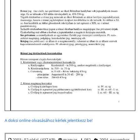
A doksi online olvasásához kérlek jelentkezz be!
2003 · 52 oldal (437 KB)
magyar
982
2004. november