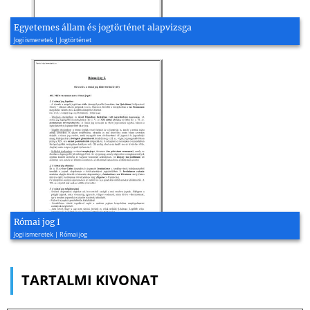
Egyetemes állam és jogtörténet alapvizsga
Jogi ismeretek | Jogtörténet
Római jog I
Jogi ismeretek | Római jog
TARTALMI KIVONAT