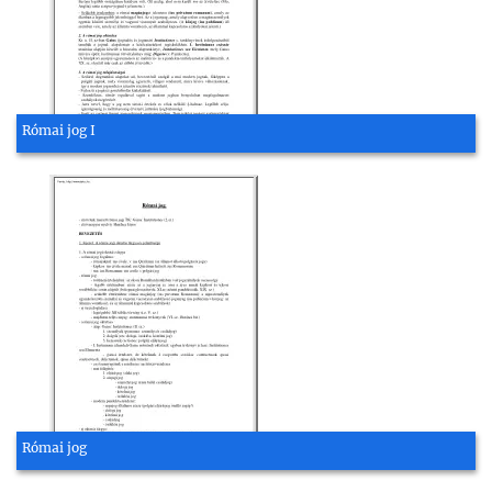
Római jog I
Római jog