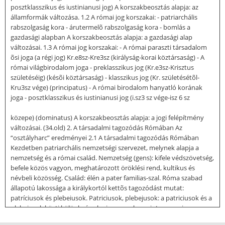
posztklasszikus és iustinianusi jog) A korszakbeosztás alapja: az
államformák változása. 1.2 A római jog korszakai: - patriarchális
rabszolgaság kora - árutermelõ rabszolgaság kora - bomlás a
gazdasági alapban A korszakbeosztás alapja: a gazdasági alap
változásai. 1.3 A római jog korszakai: - A római paraszti társadalom
õsi joga (a régi jog) Kr.e8sz-Kre3sz (királyság-korai köztársaság) - A
római világbirodalom joga - preklasszikus jog (Kr.e3sz-Krisztus
születéséig) (késõi köztársaság) - klasszikus jog (Kr. születésétõl-
Kru3sz vége) (principatus) - A római birodalom hanyatló korának
joga - posztklasszikus és iustinianusi jog (i.sz3 sz vége-isz 6 sz
közepe) (dominatus) A korszakbeosztás alapja: a jogi felépítmény
változásai. (34.old) 2. A társadalmi tagozódás Rómában Az
“osztályharc” eredményei 2.1 A társadalmi tagozódás Rómában
Kezdetben patriarchális nemzetségi szervezet, melynek alapja a
nemzetség és a római család. Nemzetség (gens): kifele védszövetség,
befele közös vagyon, meghatározott öröklési rend, kultikus és
névbeli közösség. Család: élén a pater familias-szal. Róma szabad
állapotú lakossága a királykortól kettõs tagozódást mutat:
patríciusok és plebeiusok. Patriciusok, plebejusok: a patriciusok és a
plebejusok közti különbség alapja egyesek szerint vagyoni
természetû, mások szerint etnikai természetû (patriciusok a hódító