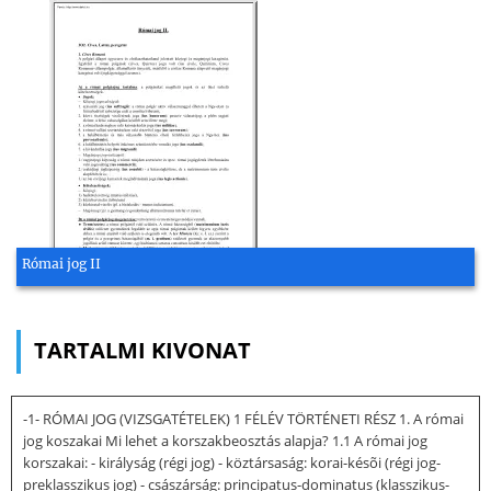
Római jog II
TARTALMI KIVONAT
-1- RÓMAI JOG (VIZSGATÉTELEK) 1 FÉLÉV TÖRTÉNETI RÉSZ 1. A római
jog koszakai Mi lehet a korszakbeosztás alapja? 1.1 A római jog
korszakai: - királyság (régi jog) - köztársaság: korai-késõi (régi jog-
preklasszikus jog) - császárság: principatus-dominatus (klasszikus-