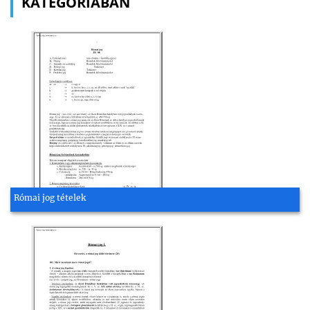
KATEGÓRIÁBAN
Római jog tételek