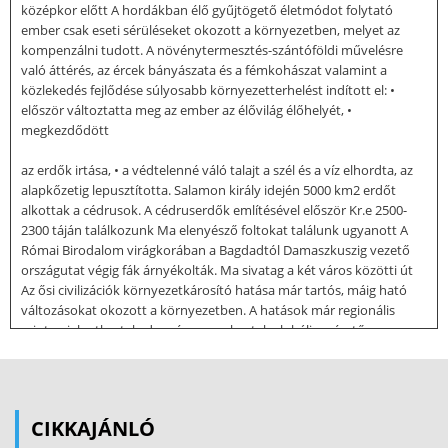
középkor előtt A hordákban élő gyűjtögető életmódot folytató
ember csak eseti sérüléseket okozott a környezetben, melyet az
kompenzálni tudott. A növénytermesztés-szántóföldi művelésre
való áttérés, az ércek bányászata és a fémkohászat valamint a
közlekedés fejlődése súlyosabb környezetterhelést indított el: •
először változtatta meg az ember az élővilág élőhelyét, •
megkezdődött
az erdők irtása, • a védtelenné váló talajt a szél és a víz elhordta, az
alapkőzetig lepusztította. Salamon király idején 5000 km2 erdőt
alkottak a cédrusok. A cédruserdők említésével először Kr.e 2500-
2300 táján találkozunk Ma elenyésző foltokat találunk ugyanott A
Római Birodalom virágkorában a Bagdadtól Damaszkuszig vezető
országutat végig fák árnyékolták. Ma sivatag a két város közötti út
Az ősi civilizációk környezetkárosító hatása már tartós, máig ható
változásokat okozott a környezetben. A hatások már regionális
szinten jelentkeztek, de még nem okoztak globális méretű
elváltozásokat. A növekvő népesség egyre inkább a városokban
koncentrálódott. Már az ókorban megjelentek azok a gondok,
amelyek ma is környezeti problémát okoznak a nagyvárosokban:
szemétkezelés, vízellátás, szennyvízelvezetés, higiéniai kérdések.
CIKKAJÁNLÓ
Szükséges volt olyan megoldások alkalmazása, amelyek ma is