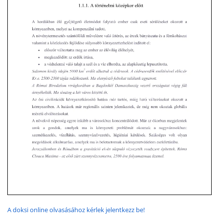
A doksi online olvasásához kérlek jelentkezz be!