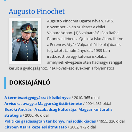
beletartoznak a környezetvédelem eszköztárába. Jeruzsálemben és
Augusto Pinochet
Rómában a gravitáció elvén alapuló vízvezeték rendszert építettek.
Róma Cloaca Maxima - az első zárt szennyvízcsatorna, 2500 éve
Augusto Pinochet Ugarte néven, 1915.
folyamatosan üzemel. 1.12 A történelmi középkor Az ember és a
november 25-én született a chilei
környezet viszonya a középkorban sem volt teljesen harmonikus:
Valparaísoban. [1]A valparaísói San Rafael
alacsony higiéniai színvonal, fertőzött víz, járványok jellemezték.
Papneveldében, a Quillota Iskolában, illetve
Tovább folytatódott az erdőirtás, mocsarak lecsapolása, amely az
a Ferences Atyák Valparaísói Iskolájában is
eredeti ökoszisztémák felszámolásával járt Az ipar fejlődésével
folytatott tanulmányokat. 1933-ban
növekedett a bányászat és kohászat környezetkárosító hatása. A
iratkozott be egy katonai iskolába,
XIV. században I Edward angol király betiltotta Londonban a kőszén
amelynek elvégzése után hadnagyi ranggal
égetését, mert káros hatással lehet a lovagok és felségek
került a gyalogsághoz. [1]A következő években a folyamatos
egészségére. E korban született meg Zsigmond király erdőtörvénye
is, amely a bányavárosok környékén szabályozta az
DOKSIAJÁNLÓ
erdőgazdálkodást. 1543-ban a sziléziai Bunzlau város építette az első
szennyvíztisztító telepet és vízművet. A szennyvizet külön területre
A természetgyógyászat kézikönyve
/ 2010, 365 oldal
szivattyúzták. Ugyanakkor új elemként megjelent a vízenergia és
Arvisura, avagy a Magyarság őstörténete
/ 2004, 531 oldal
szélenergia hasznosítása . 1.13 Az első ipari forradalomtól az 1960-as
Bozóki András - A szabadság kultúrája, Magyar kulturális
évekig Az ipari termelés gyors ütemű fejlődése (gőzgép,
stratégia
/ 2006, 46 oldal
széntüzelésű kazánok) eredményezte, hogy • a városok levegőjét
Politikai gazdaságtan tankönyv, második kiadás
/ 1955, 336 oldal
kéntartalmú füst és por szennyezte, • csökkent a napfényes órák
Citroen Xsara kezelési útmutató
/ 2002, 172 oldal
száma (szmog), • káros egészségügyi következményei voltak (pl.