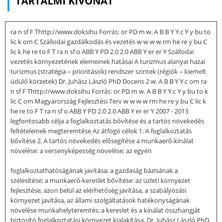
TARTALMI KIVONAT
ra n sf F Thttp://www.doksihu Forrás: or PD m w. A B B Y Y.c Y y bu to
lic k om C Szállodai gazdálkodás és vezetés w w w w rm he re y bu C
lic k he re to F T ra n sf o ABB Y PD 2.0 2.0 ABB Y er er Y Szállodai
vezetés környezetének elemeinek hatásai A turizmus alanyai hazai
turizmus (stratégia – prioritások) rendszer szintek (régiók – kiemelt
üdülő körzetek) Dr. Juhász László PhD Docens 2 w. A B B Y Y.c om ra
n sf F Thttp://www.doksihu Forrás: or PD m w. A B B Y Y.c Y y bu to k
lic C om Magyarország Fejlesztési Terv w w w w rm he re y bu C lic k
he re to F T ra n sf o ABB Y PD 2.0 2.0 ABB Y er er Y 2007 - 2013
legfontosabb célja a foglalkoztatás bővítése és a tartós növekedés
feltételeinek megteremtése Az átfogó célok 1. A foglalkoztatás
bővítése 2. A tartós növekedés elősegítése a munkaerő-kínálat
növelése: a versenyképesség növelése; az egyén
foglalkoztathatóságának javítása; a gazdaság bázisának a
szélesítése; a munkaerő-kereslet bővítése: az üzleti környezet
fejlesztése, azon belül az elérhetőség javítása, a szabályozási
környezet javítása, az állami szolgáltatások hatékonyságának
növelése munkahelyteremtés; a kereslet és a kínálat összhangját
biztosító foglalkoztatási környezet kialakítása. Dr. Juhász László PhD