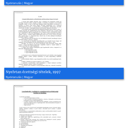
Nyelvtanulás | Magyar
Nyelvtan érettségi tételek, 1997
Nyelvtanulás | Magyar