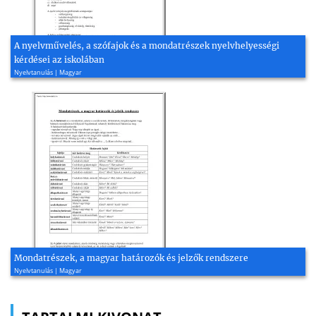
A nyelvművelés, a szófajok és a mondatrészek nyelvhelyességi
kérdései az iskolában
Nyelvtanulás | Magyar
Mondatrészek, a magyar határozók és jelzők rendszere
Nyelvtanulás | Magyar