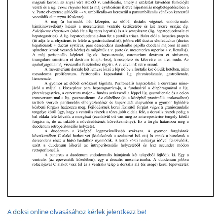
A doksi online olvasásához kérlek jelentkezz be!