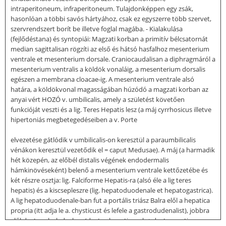
intraperitoneum, infraperitoneum. Tulajdonképpen egy zsák,
hasonlóan a többi savós hártyához, csak ez egyszerre több szervet,
szervrendszert borít be illetve foglal magába. - Kialakulása
(fejlődéstana) és syntopiái: Magzati korban a primitív bélcsatornát
median sagittalisan rögzíti az első és hátsó hasfalhoz mesenterium
ventrale et mesenterium dorsale. Craniocaudalisan a diphragmáról a
mesenterium ventralis a köldök vonaláig, a mesenterium dorsalis
egészen a membrana cloacae-ig. A mesenterium ventrale alsó
határa, a köldökvonal magasságában húzódó a magzati korban az
anyai vért HOZÓ v. umbilicalis, amely a születést követően
funkcióját veszti és a lig. Teres Hepatis lesz (a máj cyrrhosicus illetve
hipertoniás megbetegedéseiben a v. Porte
elvezetése gátlódik v umbilicalis-on keresztül a paraumbilicalis
vénákon keresztül vezetődik el = caput Medusae). A máj (a harmadik
hét közepén, az előbél distalis végének endodermalis
hámkinövéseként) belenő a mesenterium ventrale kettőzetébe és
két részre osztja: lig. Falciforme Hepatis-ra (alsó éle a lig teres
hepatis) és a kiscsepleszre (lig. hepatoduodenale et hepatogastrica).
A lig hepatoduodenale-ban fut a portális triász Balra elől a hepatica
propria (itt adja le a. chysticust és lefele a gastrodudenalist), jobbra
elől ductus choleduchus (ductus hepaticusok + ductus cysticus, pars