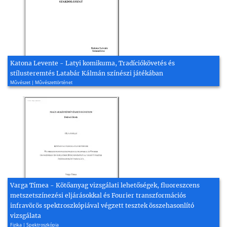
Katona Levente - Latyi komikuma, Tradíciókövetés és
stílusteremtés Latabár Kálmán színészi játékában
Művészet | Művészettörténet
Varga Tímea - Kötőanyag vizsgálati lehetőségek, fluoreszcens
metszetszínezési eljárásokkal és Fourier transzformációs
infravörös spektroszkópiával végzett tesztek összehasonlító
vizsgálata
Fizika | Spektroszkópia