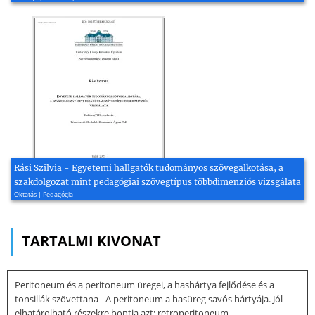
Rási Szilvia - Egyetemi hallgatók tudományos szövegalkotása, a
szakdolgozat mint pedagógiai szövegtípus többdimenziós vizsgálata
Oktatás | Pedagógia
TARTALMI KIVONAT
Peritoneum és a peritoneum üregei, a hashártya fejlődése és a
tonsillák szövettana - A peritoneum a hasüreg savós hártyája. Jól
elhatárolható részekre bontja azt: retroperitoneum,