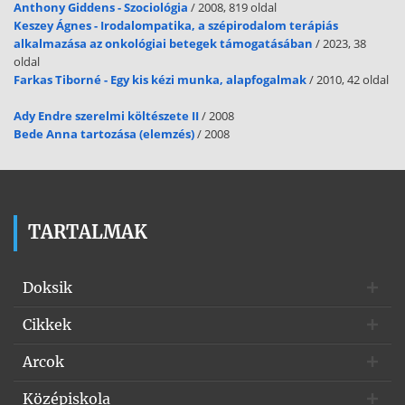
Anthony Giddens - Szociológia
/ 2008, 819 oldal
Keszey Ágnes - Irodalompatika, a szépirodalom terápiás
alkalmazása az onkológiai betegek támogatásában
/ 2023, 38
oldal
Farkas Tiborné - Egy kis kézi munka, alapfogalmak
/ 2010, 42 oldal
Ady Endre szerelmi költészete II
/ 2008
Bede Anna tartozása (elemzés)
/ 2008
TARTALMAK
Doksik
Cikkek
Arcok
Középiskola