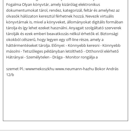
Fogalma Olyan könyvtár, amely kizárólag elektronikus
dokumentumokat tárol, rendez, kategorizál, feltár és amelyhez az
olvasók hálózaton keresztül férhetnek hozzá. Nevezik virtuális
könyvtárnak is, mivel a könyveket, állományokat digitális formában
tárolja és így lehet ezeket használni. Anyagait szolgáltató szerverek
tárolják és ezek emberi beavatkozás nélkül érhetők el. Biztonsági
okokból célszerű, hogy legyen egy off-line része, amely a
háttérmentéseket tárolja. Előnyei: - Könnyebb keresni - Könnyebb
másolni - Tetszőleges példányban letölthető - Otthonról elérhető
Hátrányai - Személytelen - Drága - Monitor rongálja a
szemet Pl.: wwwmekoszkhu www.neumann-hazhu Bokor András
12/b