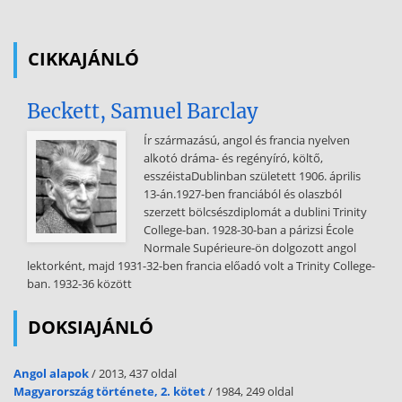
CIKKAJÁNLÓ
Beckett, Samuel Barclay
Ír származású, angol és francia nyelven
alkotó dráma- és regényíró, költő,
esszéistaDublinban született 1906. április
13-án.1927-ben franciából és olaszból
szerzett bölcsészdiplomát a dublini Trinity
College-ban. 1928-30-ban a párizsi École
Normale Supérieure-ön dolgozott angol
lektorként, majd 1931-32-ben francia előadó volt a Trinity College-
ban. 1932-36 között
DOKSIAJÁNLÓ
Angol alapok
/ 2013, 437 oldal
Magyarország története, 2. kötet
/ 1984, 249 oldal