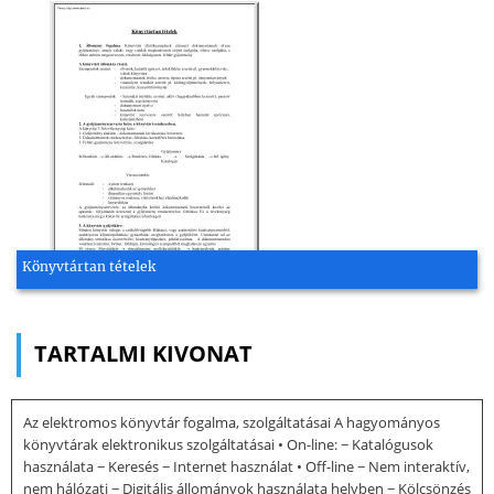
Könyvtártan tételek
TARTALMI KIVONAT
Az elektromos könyvtár fogalma, szolgáltatásai A hagyományos
könyvtárak elektronikus szolgáltatásai • On-line: − Katalógusok
használata − Keresés − Internet használat • Off-line − Nem interaktív,
nem hálózati − Digitális állományok használata helyben − Kölcsönzés