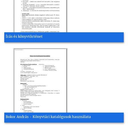
Írás és könyvtörténet
Bokor András - Könyvtári katalógusok használata