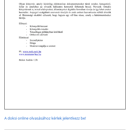
A doksi online olvasásához kérlek jelentkezz be!