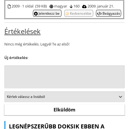
2009 · 1 oldal (59 KB)
magyar
160
2009. január 21.
Jelentkezz be
Kedvencekbe
Beágyazás
Értékelések
Nincs még értékelés. Legyél Te az első!
Új értékelés:
LEGNÉPSZERŰBB DOKSIK EBBEN A