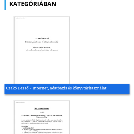
KATEGÓRIÁBAN
Czakó Dezső - Internet, adatbázis és könyvtárhasználat