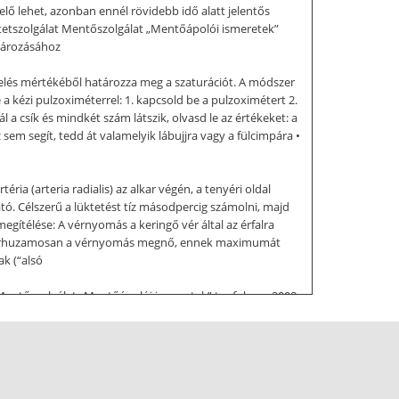
elő lehet, azonban ennél rövidebb idő alatt jelentős
retetszolgálat Mentőszolgálat „Mentőápolói ismeretek”
atározásához
lnyelés mértékéből határozza meg a szaturációt. A módszer
a kézi pulzoximéterrel: 1. kapcsold be a pulzoximétert 2.
l a csík és mindkét szám látszik, olvasd le az értékeket: a
z sem segít, tedd át valamelyik lábujjra vagy a fülcimpára •
ia (arteria radialis) az alkar végén, a tenyéri oldal
tó. Célszerű a lüktetést tíz másodpercig számolni, majd
egítélése: A vérnyomás a keringő vér által az érfalra
al párhuzamosan a vérnyomás megnő, ennek maximumát
k (“alsó
 Mentőszolgálat „Mentőápolói ismeretek” tanfolyam 2008-
omásmérés menete: 1. ültesd le a beteget 2. tetszőleges
esen a felkarra, a könyökhajlatot hagyd szabadon 5.
yökhajlat közepére 7. lassan, egyenletesen, kb 2-5
k a szisztolés értéket adja meg. A