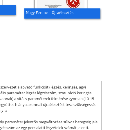
Nagy Ferenc - Újraélesztés
rvezet alapvető funkcióit (légzés, keringés, agyi
ális paraméter légzés légzésszám, szaturáció keringés
vannak) a vitális paraméterek felmérése gyorsan (10-15
együttes hiánya azonnali újraélesztést tesz szükségessé.
nyi a
y paraméter jelentős megváltozása súlyos betegség jele
zésszám az egy perc alatti légvételek számát jelenti.