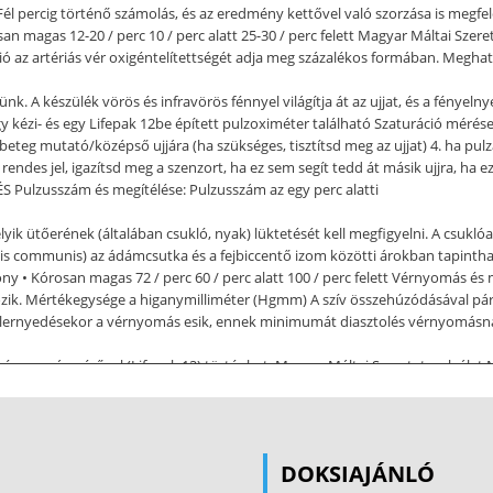
 Fél percig történő számolás, és az eredmény kettővel való szorzása is megfel
an magas 12-20 / perc 10 / perc alatt 25-30 / perc felett Magyar Máltai Sze
ió az artériás vér oxigéntelítettségét adja meg százalékos formában. Megh
nk. A készülék vörös és infravörös fénnyel világítja át az ujjat, és a fénye
 kézi- és egy Lifepak 12be épített pulzoximéter található Szaturáció mérése 
beteg mutató/középső ujjára (ha szükséges, tisztítsd meg az ujjat) 4. ha pulzá
 rendes jel, igazítsd meg a szenzort, ha ez sem segít tedd át másik ujjra, ha e
S Pulzusszám és megítélése: Pulzusszám az egy perc alatti
 ütőerének (általában csukló, nyak) lüktetését kell megfigyelni. A csuklóartér
rotis communis) az ádámcsutka és a fejbiccentő izom közötti árokban tapintha
y • Kórosan magas 72 / perc 60 / perc alatt 100 / perc felett Vérnyomás és m
változik. Mértékegysége a higanymilliméter (Hgmm) A szív összehúzódásáv
v elernyedésekor a vérnyomás esik, ennek minimumát diasztolés vérnyomásna
vérnyomásmérővel (Lifepak 12) történhet. Magyar Máltai Szeretetszolgálat
/ 80 Hgmm 90 / 60 Hgmm alatt 140 / 90 Hgmm vagy a felett A manuális vérny
a ruházatot 3. a kart helyezd a szív magasságába 4. a mandzsettát tekerd fesz
első körben kb 150200 Hgmm-re) 6. a fonendoszkóp membránját helyezd a kön
zsettában és közben hallgatózzál. Az első hallható dobbanásnál mért érté
DOKSIAJÁNLÓ