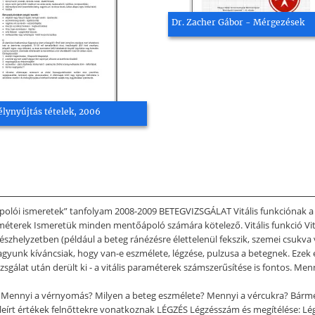
Dr. Zacher Gábor - Mérgezések
élynyújtás tételek, 2006
lói ismeretek” tanfolyam 2008-2009 BETEGVIZSGÁLAT Vitális funkciónak a sze
améterek Ismeretük minden mentőápoló számára kötelező. Vitális funkció Vit
zhelyzetben (például a beteg ránézésre élettelenül fekszik, szemei csukva 
agyunk kíváncsiak, hogy van-e eszmélete, légzése, pulzusa a betegnek. Ezek 
izsgálat után derült ki - a vitális paraméterek számszerűsítése is fontos. Men
Mennyi a vérnyomás? Milyen a beteg eszmélete? Mennyi a vércukra? Bármel
b leírt értékek felnőttekre vonatkoznak LÉGZÉS Légzésszám és megítélése: Lég