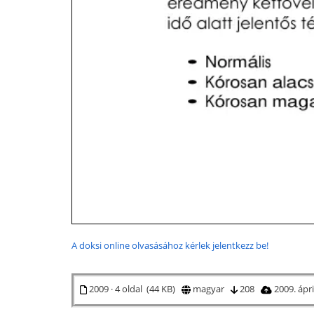
A doksi online olvasásához kérlek jelentkezz be!
2009 · 4 oldal (44 KB)
magyar
208
2009. ápri