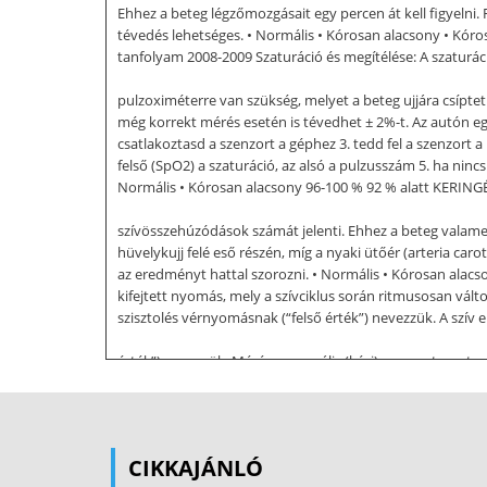
Ehhez a beteg légzőmozgásait egy percen át kell figyelni.
tévedés lehetséges. • Normális • Kórosan alacsony • Kóros
tanfolyam 2008-2009 Szaturáció és megítélése: A szaturác
pulzoximéterre van szükség, melyet a beteg ujjára csíptetü
még korrekt mérés esetén is tévedhet ± 2%-t. Az autón egy
csatlakoztasd a szenzort a géphez 3. tedd fel a szenzort a 
felső (SpO2) a szaturáció, az alsó a pulzusszám 5. ha nincs
Normális • Kórosan alacsony 96-100 % 92 % alatt KERINGÉ
szívösszehúzódások számát jelenti. Ehhez a beteg valamelyik
hüvelykujj felé eső részén, míg a nyaki ütőér (arteria ca
az eredményt hattal szorozni. • Normális • Kórosan alacson
kifejtett nyomás, mely a szívciklus során ritmusosan 
szisztolés vérnyomásnak (“felső érték”) nevezzük. A szí
érték”) nevezzük. Mérése manuális (kézi) vagy automata 
2009 • Normális • Kórosan alacsony • Kórosan magas 120 
oldali (de infúzióval ellentétes) felkarjáról távolítsd el 
pumpáld fel a mandzsettát a várt szisztolés érték fölé (
Hgmm / másodperc sebességgel engedd le a nyomást a mand
CIKKAJÁNLÓ