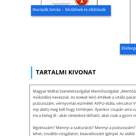
Hornyák István - Sérülések és ellátásuk
Elsőseg
TARTALMI KIVONAT
Magyar Máltai Szeretetszolgálat Mentőszolgálat „Mentőápo
működés) nevezzük. Az ezeket leíró értékek a vitális par
pulzusszám, vérnyomás eszmélet AVPU-skála, vércukor Vés
mp alatt) meg kell hogy történjen. Ilyenkor csupán arra v
Ha a beteg él - akár ránézésre látható, akár csak a gyors v
légzésszám? Mennyi a szaturáció? Mennyi a pulzusszám? 
lehet, további vizsgálatot, beavatkozást igényel. Az aláb