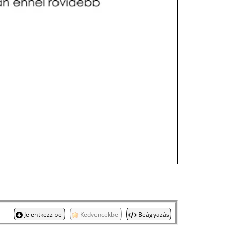
Jelentkezz be
Kedvencekbe
Beágyazás