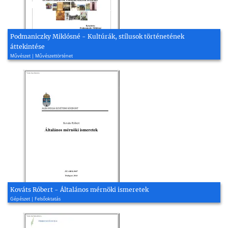
Podmaniczky Miklósné - Kultúrák, stílusok történetének
áttekintése
Művészet | Művészettörténet
Kováts Róbert - Általános mérnöki ismeretek
Gépészet | Felsőoktatás