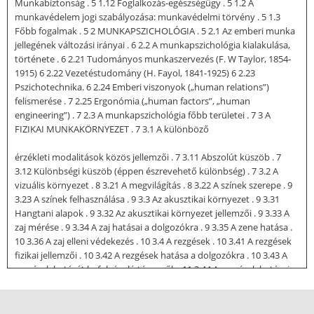
Munkabiztonság . 5 1.12 Foglalkozás-egészségügy . 5 1.2 A
munkavédelem jogi szabályozása: munkavédelmi törvény . 5 1.3
Főbb fogalmak . 5 2 MUNKAPSZICHOLÓGIA . 5 2.1 Az emberi munka
jellegének változási irányai . 6 2.2 A munkapszichológia kialakulása,
története . 6 2.21 Tudományos munkaszervezés (F. W Taylor, 1854-
1915) 6 2.22 Vezetéstudomány (H. Fayol, 1841-1925) 6 2.23
Pszichotechnika. 6 2.24 Emberi viszonyok („human relations”)
felismerése . 7 2.25 Ergonómia („human factors”, „human
engineering”) . 7 2.3 A munkapszichológia főbb területei . 7 3 A
FIZIKAI MUNKAKÖRNYEZET . 7 3.1 A különböző
érzékleti modalitások közös jellemzői . 7 3.11 Abszolút küszöb . 7
3.12 Különbségi küszöb (éppen észrevehető különbség) . 7 3.2 A
vizuális környezet . 8 3.21 A megvilágítás . 8 3.22 A színek szerepe . 9
3.23 A színek felhasználása . 9 3.3 Az akusztikai környezet . 9 3.31
Hangtani alapok . 9 3.32 Az akusztikai környezet jellemzői . 9 3.33 A
zaj mérése . 9 3.34 A zaj hatásai a dolgozókra . 9 3.35 A zene hatása .
10 3.36 A zaj elleni védekezés . 10 3.4 A rezgések . 10 3.41 A rezgések
fizikai jellemzői . 10 3.42 A rezgések hatása a dolgozókra . 10 3.43 A
rezgések hatását befolyásoló tényezők . 11 3.44 A rezgések hatásai
ellen való védekezés . 11 3.5 Klímaviszonyok . 11 3.51 A munkahelyi
klímát meghatározó tényezők . 11 3.52 Az emberi test hőmérséklet-
szabályozása . 11 3.53 Az emberi szervezet és a környezete közötti