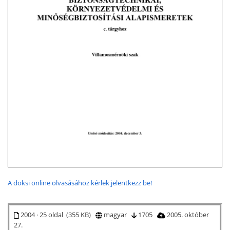
A doksi online olvasásához kérlek jelentkezz be!
2004 · 25 oldal (355 KB)
magyar
1705
2005. október
27.