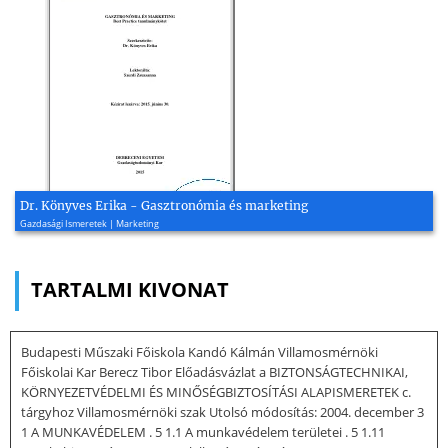
Dr. Könyves Erika - Gasztronómia és marketing
Gazdasági Ismeretek | Marketing
TARTALMI KIVONAT
Budapesti Műszaki Főiskola Kandó Kálmán Villamosmérnöki
Főiskolai Kar Berecz Tibor Előadásvázlat a BIZTONSÁGTECHNIKAI,
KÖRNYEZETVÉDELMI ÉS MINŐSÉGBIZTOSÍTÁSI ALAPISMERETEK c.
tárgyhoz Villamosmérnöki szak Utolsó módosítás: 2004. december 3
1 A MUNKAVÉDELEM . 5 1.1 A munkavédelem területei . 5 1.11