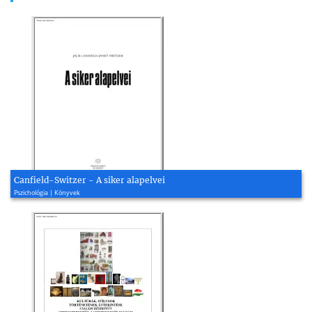
Canfield-Switzer - A siker alapelvei
Pszichológia | Könyvek