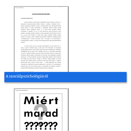
A szociálpszichológiáról