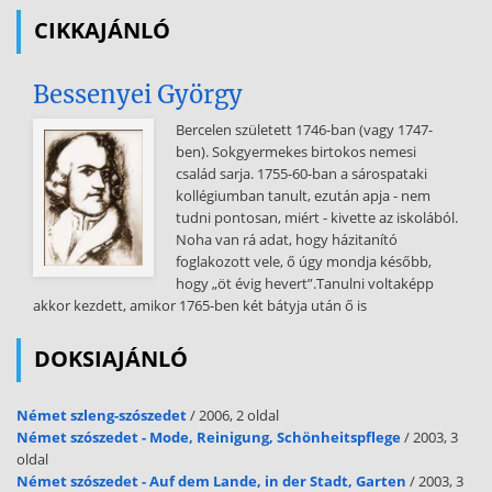
"Szegény, ha már nem lehet gyereke, legalább örökbefogadott
CIKKAJÁNLÓ
egyet.
Az persze nem olyan, mintha a sajátja lenne, de legalább nincs
Bessenyei György
egyedül." Az örökbefogadást az emberek többsége azzal
magyarázza, hogy az örökbefogadóknak nyilván biológiailag nem
Bercelen született 1746-ban (vagy 1747-
lehet gyermekük. Az örökbefogadókat sajnálják. Az ember pedig
ben). Sokgyermekes birtokos nemesi
valahogy úgy van megalkotva, hogy szereti, ha együtt éreznek vele,
család sarja. 1755-60-ban a sárospataki
de nem szereti, ha sajnálják. Az együttérzés a másikkal való
kollégiumban tanult, ezután apja - nem
érzésközösséget, a sajnálat elzárkózást jelent. Aki sajnál, az meg sem
tudni pontosan, miért - kivette az iskolából.
kísérli megérteni, mi történik a másik emberrel. Vajon mi késztette
Noha van rá adat, hogy házitanító
az interjúalanyaimat arra, hogy megkérjenek, valódi nevük helyett
foglakozott vele, ő úgy mondja később,
álnéven szerepelhessenek? Vajon sokan miért nem vállalták a
hogy „öt évig hevert”.Tanulni voltaképp
beszélgetést egyáltalán? A közgondolkodás szerint, ha valaki nem
akkor kezdett, amikor 1765-ben két bátyja után ő is
vállalhatja fel a nevét, az általában valamilyen bûnt követett el.
Hogyan történhetett meg, hogy az örökbefogadás és a bûn ennyire
DOKSIAJÁNLÓ
összemosódott napjaink világszemléletében? Hogy történhetett
meg, hogy emberek,
Német szleng-szószedet
/ 2006, 2 oldal
akik komolyan veszik az "örökre" szót, egy árva gyermek
Német szószedet - Mode, Reinigung, Schönheitspflege
/ 2003, 3
befogadásáért "társadalmi feketelistára" kerülnek? Mi történt a
oldal
gondolkodásunkkal? Ez azonban csupán a dolgok egyik oldala. Az
Német szószedet - Auf dem Lande, in der Stadt, Garten
/ 2003, 3