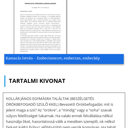
Kamarás István - Emberismeret, embertan, emberkép
TARTALMI KIVONAT
KOLLÁR JÁNOS EGYMÁSRA TALÁLTAK (BESZÉLGETÉS
ÖRÖKBEFOGADÓ SZÜLÕ KKEL) Bevezetõ Örökbefogadás: mit is
jelent maga a szó? Az "örökre", a "mindig" vagy a "soha" szavak
súlyos felelõsséget takarnak. Ha valaki ennek felvállalása nélkül
használja õket, hasonlatossá válik a mesében szereplõ, ok nélkül
farkast kiáltó fiúhoz: elõbbutóbb nem veszik komolyan. Ha tehát