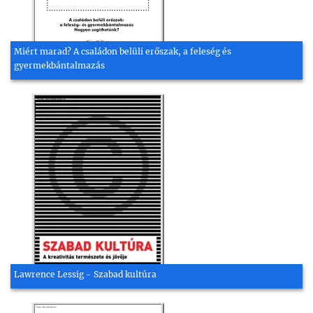
Miért marad? A családon belüli erőszak, a feleség és
gyermekbántalmazás
Lawrence Lessig - Szabad kultúra