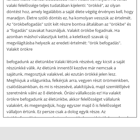
valaki felelõssége teljes tudatában kijelenti: "örökké", az olyan
döntést hoz, amely legalábbis a saját élete végéig érvényes kell, hogy
maradjon. Életre szóló döntés ez, ha komolyan vesszük az értelmét.
Az "örökbefogadás" szót két részre bontva általában az "örökbe" és
a "fogadás" szavakat használjuk. Valakit örökbe fogadnak. Ha
azonban máshol választjuk ketté, a keletkezõ szavak új
megvilágításba helyezik az eredeti értelmét: "örök befogadás".
Valakit örökre
befogadunk az életünkbe Valaki létünk részévé, egy kicsit a saját
részünkké válik. Az életünk innentõl kezdve már nemcsak a
sajátunk, megosztjuk valakivel, aki ezután örökké jelen lesz.
Meghívjuk a világunkba, felkérjük arra, vegyen részt örömeinkben,
csalódásainkban, és mi is részesévé, alakítójává, majd szemlélõjévé
szeretnénk válni az õ életének. Óriási vállalkozás ez! Ha valakit
örökre befogadunk az életünkbe, akkor felelõsséget vállalunk
valakiért, és megengedjük, hogy egyszer majd õ is felelõsséget
vállaljon értünk. Ez persze csak a dolog egyik része. Az
örökbefogadást manapság is számos titok veszi körül. Az emberek
kicsit furcsán, gyakran értetlenkedve néznek az örökbefogadókra.
Azt gondolhatnánk, hogy egy ilyen jelentõségteli lépés megtétele
általában elismerést vált ki. Mégis gyakran hangzik el a vélemény: