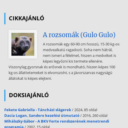
szerződés Európai Atomenergia Közösség (EURATOM) Nem sorolva
ide a később taggá váló államok csatlakozási szerződéseit, az alapító
szerződéseket a tagállamok a
CIKKAJÁNLÓ
következő szerződésekkel módosították: 1967 Egyesülési szerződés
(Merger Treaty) - amely egységessé tette a három közösség
A rozsomák (Gulo Gulo)
intézményrendszerét, így az Egyesülési szerződés elfogadása után
ugyanazok a szervek látják el mind a három közösség feladatait; 3
A rozsomák egy 60-90 cm hosszú, 15-30 kg-os
1986. Egységes európai okmány (Single European Act) 1992 Európai
medvealkatú ragadozó. Soha nem hátrál,
Unióról szóló szerződés (Treaty on European Union) 1997
nem ismeri a félelmet, hiszen a medvéket is
Amsterdami szerződés (Amsterdam Treaty) - az EGK-szerződést
képes legyőzni kis termete ellenére.
módosítva bevezette ti többségi szavazás elvét a belső piacra
Viszonylag gyorsnak és erősnek is mondható, hiszen képes 100
vonatkozóan; - az EGK-szerződést átfogóan módosították,
kg-os állattetemeket is elvonszolni, s a jávorszarvas nagyságú
(maastrichti szerződések) létrehozták az Európai Uniót és
állatokat is képes elejteni.
módosították az ESZAK- és az EURATOM-szerződéseket; - a
Maastrichti szerződés által Európai Közösségre (EK) egyszerűsített
EGK szerződést módosította, de még nem lépett hatályba. Az
DOKSIAJÁNLÓ
integrációs folyamatban a Montánunió és az EURATOM - specifikus
jellegük miatt - fokozatosan
Fekete Gabriella - Táncházi slágerek
/ 2024, 85 oldal
Dacia Logan, Sandero kezelési útmutató
/ 2016, 260 oldal
veszítettek jelentőségükből. Míg a Montánunió és az EURATOM egy-
Mihálszky Gábor - A BKV Forte rendszerének menetrendi
egy szűk gazdasági szektor integrációját célozta meg, addig az
programja
/ 2002, 15 oldal
Európai Gazdasági Közösség az általános, gyakorlatilag minden