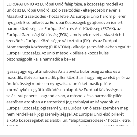
EURÓPAI UNIÓ Az Európai Unió felépítése, a közösségi modell Az
uniót az Európai Unióról szóló szerződés - elterjedtebb nevén a
Maastrichti szerződés - hozta létre. Az Európai Unió három pilléren
nyugszik Első pillérét az Európai Közösségek gyűjtőnéven ismert
három közösség - az Európai Szén- és Acél Közösség (ESZAK), az
Európai Gazdasági Közösség (EGK), amelynek nevét a Maastrichti
szerződés Európai Közösségre változtatta (EK) - és az Európai
Atomenergia Közösség (EURATOM) - alkotja: (a továbbiakban együtt:
Európai Közösség). Az unió második pillére a közös külés
biztonságpolitika, a harmadik a bel- és
igazságügyi együttműködés Az alapvető különbség az első és a
második, illetve a harmadik pillér között az, hogy míg az első pillér az
ún. közösségi modellen nyugszik, az unió két másik pillére
kormányközi együttműködésen alapul. Az Európai Közösségnek
saját - sui generis - jogrendje van, a második és a harmadik pillér
esetében azonban a nemzetközi jog szabályai az irányadók. Az
Európai Közösség jogi személy; az Európai Unió ezzel szemben még
nem rendelkezik jogi személyiséggel. Az Európai Unió első pillérét
alkotó közösségeket az alábbi, ún. "alapítószerződések" hozták létre.
1951 Párizsi szerződés Európai Szén- és Acél Közösség (ESZAK) 1957
Római szerződés Európai Gazdasági Közösség (EGK) 1957 Római