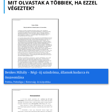
MIT OLVASTAK A TÖBBIEK, HA EZZEL
VÉGEZTEK?
Benkes Mihály - Régi-új szindróma, államok kudarca és
összeomlása
Politika, Politológia | Biztonság- és külpolitika