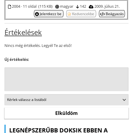
2004 · 11 oldal (115 KB)
magyar
142
2009. július 21.
Jelentkezz be
Kedvencekbe
Beágyazás
Értékelések
Nincs még értékelés. Legyél Te az első!
Új értékelés:
LEGNÉPSZERŰBB DOKSIK EBBEN A