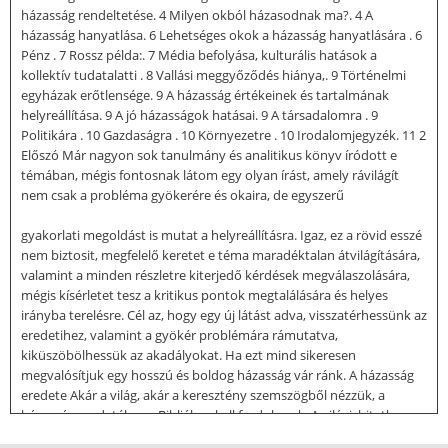
házasság rendeltetése. 4 Milyen okból házasodnak ma?. 4 A
házasság hanyatlása. 6 Lehetséges okok a házasság hanyatlására . 6
Pénz . 7 Rossz példa:. 7 Média befolyása, kulturális hatások a
kollektív tudatalatti . 8 Vallási meggyőződés hiánya,. 9 Történelmi
egyházak erőtlensége. 9 A házasság értékeinek és tartalmának
helyreállítása. 9 A jó házasságok hatásai. 9 A társadalomra . 9
Politikára . 10 Gazdaságra . 10 Környezetre . 10 Irodalomjegyzék. 11 2
Előszó Már nagyon sok tanulmány és analitikus könyv íródott e
témában, mégis fontosnak látom egy olyan írást, amely rávilágít
nem csak a probléma gyökerére és okaira, de egyszerű
gyakorlati megoldást is mutat a helyreállításra. Igaz, ez a rövid esszé
nem biztosit, megfelelő keretet e téma maradéktalan átvilágítására,
valamint a minden részletre kiterjedő kérdések megválaszolására,
mégis kísérletet tesz a kritikus pontok megtalálására és helyes
irányba terelésre. Cél az, hogy egy új látást adva, visszatérhessünk az
eredetihez, valamint a gyökér problémára rámutatva,
kiküszöbölhessük az akadályokat. Ha ezt mind sikeresen
megvalósítjuk egy hosszú és boldog házasság vár ránk. A házasság
eredete Akár a világ, akár a keresztény szemszögből nézzük, a
házasság eredetéhez a Bibliához kell fordulnunk. A világi, hitetlen
emberek is elismerik, hogy az 1Mózes 2:24-ben leírtak: Annakokáért