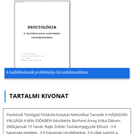
A hajléktalanok problémája társadalmunkban
TARTALMI KIVONAT
Pünkösdi Teológiai Főiskola Kutatás Metodikai Tanszék A HÁZASSÁG
VÁLSÁGA A MAI IDŐKBEN Készítette: Borhiné Árvay Erika Dátum:
2004.Január 15 Tanár: Rajki Zoltán Tartalomjegyzék Előszó . 3 A
házasság eredete . 3 A házasság rendeltetése. 3 A világ szerint a