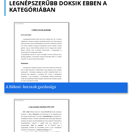
LEGNÉPSZERŰBB DOKSIK EBBEN A
KATEGÓRIÁBAN
A Rákosi-korszak gazdasága