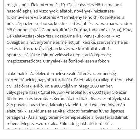
megtelepült. Élelemtermelés 10-12 ezer évvel ezelőtt a maihoz
hasonló éghajlati viszonyok, állatok, növények háziasítása,
földművelésre való áttérés A “termékeny félhold” (Közel-Kelet, a
búza, árpa, lencse, borsó, kecske, sertés, juh és szarvasmarha vadon
élő őshonos fajtái) Gabonakultúrák: Európa, India (búza, árpa), Kína,
Délkelet-Ázsia (köles-rizs), KözépAmerika, Peru (kukorica) – Az
Óvilágban a növénytermelés mellett juh, kecske, szarvasmarha és
sertés tartása, az Újvilágban kevés ház körüli állat volt. 1.
Agrárcivilizációk: A földműveléssel a népeltartó képesség
megtízszereződött. Ősnyelvek és ősnépek ezen a fokon
alakulnak ki. Az élelemtermelésre való áttérés az emberiség
történetének legnagyobb fordulója. Ez lett alapja a világtörténet első
civilizációinak Jerikó, Kr. e 8000 táján mintegy 2000 ember,
vályogtégla házak Çatal Hüyük (Anatólia) Kr. e 6000 táján 5-6 ezer
földművelő és kézműves Kerámiák, textíliák, díszes szentélyek, stb.
2. A pusztai lovas társadalmak (A Kr előtti IV-II évezred folyamán
alakultak ki az Alduna és az Altáj közötti hatalmas füves (ligetes)
térségen.) - Ázsia nagy tereinek benépesülése a lovas társadalmak
műve. - Megszázszorozták a Föld addig lakható területét. -
Kultúrákat hódoltattak, adóztattak, sarcoltak meg, léptek velük
kereskedelmi, kulturális, katonai stb. kapcsolatba - A pusztai lovas