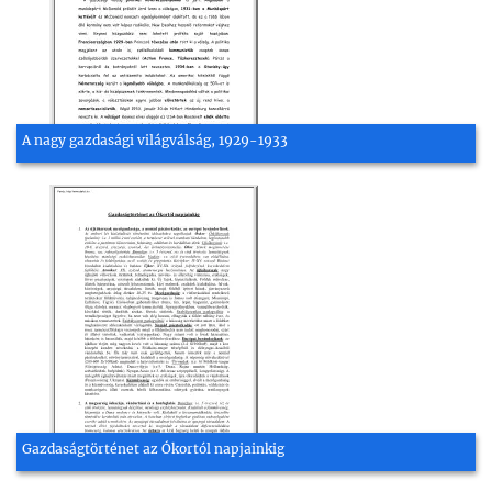
A nagy gazdasági világválság, 1929-1933
Gazdaságtörténet az Ókortól napjainkig