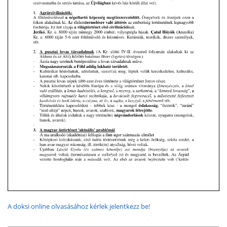
A doksi online olvasásához kérlek jelentkezz be!