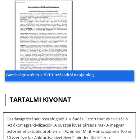
Gazdaságtörténet a XVIII. századtól napjainkig
TARTALMI KIVONAT
Gazdaságtörténeti összefoglaló 1. előadás Őstörténet és civilizáció
(Az ókori agrárcivilizációk. A pusztai lovas társadalmak A magyar
őstörténet aktuális problémái.) Az ember Mint Homo sapiens 100 és
10 ezer éve (az Anktartisz kivételével) minden földrészen