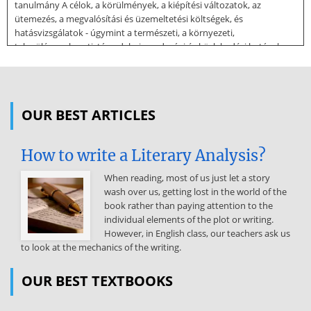
tanulmány A célok, a körülmények, a kiépítési változatok, az
ütemezés, a megvalósítási és üzemeltetési költségek, és
hatásvizsgálatok - úgymint a természeti, a környezeti,
településszerkezeti, társadalmi, gazdasági és közlekedési hatások
feltárása és számszerűsítése. 6 1.212 Műszaki tanulmányterv A
lehetséges - főként vonalvezetési és ütemezési - változatok
összehasonlítása. Tartalma: • áttekintő térkép M 1:25000, • átnézeti
helyszínrajz M 1:10000, • átnézeti hossz-szelvény Mh 1:10000 Mv
OUR BEST ARTICLES
1:100, •
mintakeresztszelvények, • forgalmi vizsgálat, • környezeti
How to write a Literary Analysis?
hatásvizsgálat, • környezetvédelmi terv, • költségszámítás, •
gazdasági hatékonyságvizsgálat, • műszaki leírás. Előzetes -
When reading, most of us just let a story
geotechnikai, területrendezési, vízügyi, műtárgy és közmű -
wash over us, getting lost in the world of the
szakvéleményeken alapul. 7 Átnézeti helyszínrajz A helyszínrajz
book rather than paying attention to the
MICROPISTE úttervező programmal készült. 8 Átnézeti helyszínrajz
individual elements of the plot or writing.
Példa egy hallgatói rajzfeladatból. 9 Tanulmánytervi (átnézeti) hossz-
However, in English class, our teachers ask us
szelvény A hossz-szelvény MICROPISTE úttervező programmal
to look at the mechanics of the writing.
készült. 10 Tanulmánytervi (átnézeti) hossz-szelvény Példa egy
hallgatói rajzfeladatból. 11 Mintakeresztszelvény A
OUR BEST TEXTBOOKS
mintakeresztszelvény MICROPISTE úttervező programmal készült.
12 Mintakeresztszelvény Példa egy hallgatói rajzfeladatból. 13 1.213
Engedélyezési terv A kiválasztott változat megépítésének hatósági