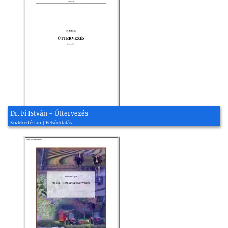
Dr. Fi István - Úttervezés
Közlekedéstan | Felsőoktatás