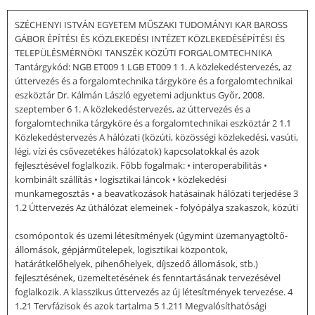
SZÉCHENYI ISTVÁN EGYETEM MŰSZAKI TUDOMÁNYI KAR BAROSS
GÁBOR ÉPÍTÉSI ÉS KÖZLEKEDÉSI INTÉZET KÖZLEKEDÉSÉPÍTÉSI ÉS
TELEPÜLÉSMÉRNÖKI TANSZÉK KÖZÚTI FORGALOMTECHNIKA
Tantárgykód: NGB ET009 1 LGB ET009 1 1. A közlekedéstervezés, az
úttervezés és a forgalomtechnika tárgyköre és a forgalomtechnikai
eszköztár Dr. Kálmán László egyetemi adjunktus Győr, 2008.
szeptember 6 1. A közlekedéstervezés, az úttervezés és a
forgalomtechnika tárgyköre és a forgalomtechnikai eszköztár 2 1.1
Közlekedéstervezés A hálózati (közúti, közösségi közlekedési, vasúti,
légi, vízi és csővezetékes hálózatok) kapcsolatokkal és azok
fejlesztésével foglalkozik. Főbb fogalmak: • interoperabilitás •
kombinált szállítás • logisztikai láncok • közlekedési
munkamegosztás • a beavatkozások hatásainak hálózati terjedése 3
1.2 Úttervezés Az úthálózat elemeinek - folyópálya szakaszok, közúti
csomópontok és üzemi létesítmények (úgymint üzemanyagtöltő-
állomások, gépjárműtelepek, logisztikai központok,
határátkelőhelyek, pihenőhelyek, díjszedő állomások, stb.)
fejlesztésének, üzemeltetésének és fenntartásának tervezésével
foglalkozik. A klasszikus úttervezés az új létesítmények tervezése. 4
1.21 Tervfázisok és azok tartalma 5 1.211 Megvalósíthatósági