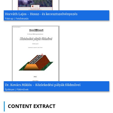
Horváth Lajos - Hossz- és keresztszelvényezés
Földrajz | Felsőoktatás
Dr. Kovács Miklós - Közlekedési pályák földművei
Építészet | Földművek
CONTENT EXTRACT