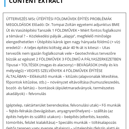
CONTENT EXTRACT
ÚTTERVEZÉS MSc ÚTÉPÍTÉSI FÖLDMŰVEK ÉPÍTÉS PROBLÉMÁK
MEGOLDÁSOK Előadó: Dr. Tompai Zoltán egyetemi adjunktus BME
Út és Vasútépítési Tanszék 1 FÖLDMŰVEK • Miért fontos foglalkozni
a témával ? – Közlekedési pályák „alapja”, megfelelő minősége
elengedhetetlen • Útépítési károk igen nagy hányada földmű (+ víz)
eredetű! – A teljes építési költség akár 40 %-át is kiteszi – Utas
tervezők nem igazán foglalkoznak vele • Geotechnikus tervezőre
bízzák az egészet 2 FÖLDMŰVEK 3 FÖLDMŰ A PÁLYASZERKEZETBEN
Típusai • TÖLTÉSEK (magas és alacsony) • BEVÁGÁSOK (mély és kis
mélységű) • VEGYES SZELVÉNYEK 4 FÖLDMŰVEK ÉPÍTÉSE
ÁLTALÁBAN • Előkészítő munkák – kitűzés (alapvonalak létesítése,
főpontok kitűzése, stb.) – növényzet eltávolítása (humuszleszedés,
bozót- és faírtás) – bontások (épületmaradványok, természetes
akadályok) – felvonulás
(géptelep, raktárterület berendezése, felvonulási utak) • Fő munkák
– fejtés-felrakás (bevágásban, anyagnyerőhelyen) – szállítás (az
építés helyén és szállító utakon) – beépítés (elterítés, kezelés,
tömörítés, felület kialakítása) • Speciális munkák – töltésalapozás
(lejtős terepen vagy gyenge altalajon) – víztelenítés (felszín alatti és