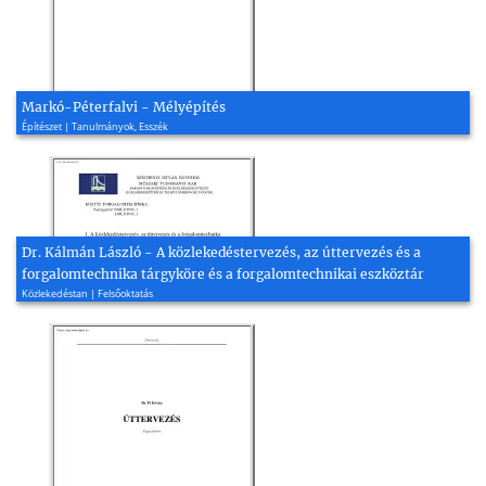
Markó-Péterfalvi - Mélyépítés
Építészet | Tanulmányok, Esszék
Dr. Kálmán László - A közlekedéstervezés, az úttervezés és a
forgalomtechnika tárgyköre és a forgalomtechnikai eszköztár
Közlekedéstan | Felsőoktatás