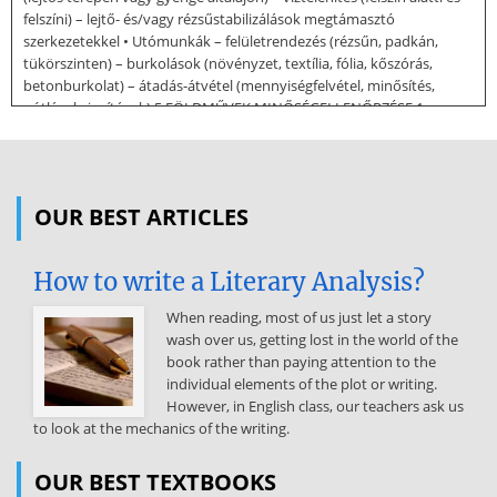
felszíni) – lejtő- és/vagy rézsűstabilizálások megtámasztó
szerkezetekkel • Utómunkák – felületrendezés (rézsűn, padkán,
tükörszinten) – burkolások (növényzet, textília, fólia, kőszórás,
betonburkolat) – átadás-átvétel (mennyiségfelvétel, minősítés,
pótlások, javítások) 5 FÖLDMŰVEK MINŐSÉGELLENŐRZÉSE 1.
ALAKHELYESSÉG, GEOMETRIA – 2. Megfelelő méretek ellenőrzése
(koronaszélesség, lábtávolság, felületi egyenetlenség, stb.)
TÖMÖRSÉG – Tömörségi fok • • 3. Trρ(%) = ρd ⋅100 ρd,max
Mintavétel
OUR BEST ARTICLES
(kiszúróhenger, homokszórás, stb.) Közvetett módszerek (izotópos
mérés, szondázás, stb.) TEHERBÍRÁS – Teherbírási modulus • •
How to write a Literary Analysis?
Statikus tárcsás mérés (E2 modulus) Dinamikus tárcsás mérések
(Evd vagy Ed modulus) 6 FÖLDMŰ A TERVEZŐ SZEMSZÖGÉBŐL • Mi
When reading, most of us just let a story
is a földmű az utas tervező szemszögéből? – „Homogén, izotróp,
wash over us, getting lost in the world of the
végtelen féltér, melynek felszínén mérhető teherbírása legalább 40
book rather than paying attention to the
N/mm2” – Miért nem foglalkoznak vele az utas tervezők ? • Nem
individual elements of the plot or writing.
értenek hozzá ? • Nem fontos ? (ha tud 40 N/mm2-t, akkor minden
However, in English class, our teachers ask us
OK) KÉRDÉSEK – Mit lehet tenni? – Milyen eszközei vannak az utas
to look at the mechanics of the writing.
tervezőnek? – Mire kell / érdemes figyelni? – Melyek a leggyakoribb
problémák és lehetséges megoldásaik? 7 FÖLDMŰVEK ÉPÍTÉSE 8
OUR BEST TEXTBOOKS
FÖLDMŰ ÉPÍTÉSÉNEK FOLYAMATA • Töltéstalp, töltésalapozás