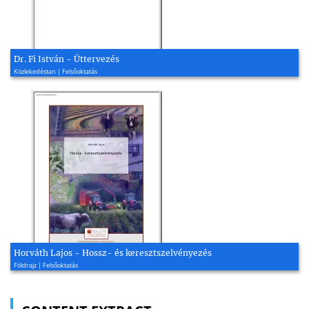
Dr. Fi István - Úttervezés
Közlekedéstan | Felsőoktatás
Horváth Lajos - Hossz- és keresztszelvényezés
Földrajz | Felsőoktatás