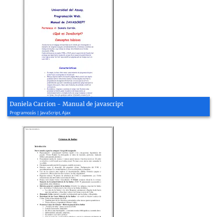
Daniela Carrion - Manual de javascript
Programozás | JavaScript, Ajax