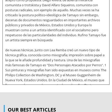
aceptó como propuesta: Diego Rivera, de abierta militancia
comunista o trotskista y David Alfaro Siqueiros, comunista con
posturas radicales, son ejemplo de aquello. Muchas veces se ha
criticado la postura político-ideológica de Tamayo sin embargo,
decenas de documentos resguardados en importantes archivos
públicos y privados de México, Estados Unidos y Europa lo
muestran como a un artista identificado con el socialismo pero
respetuoso de las particularidades del individuo. Rufino Tamayo fue
un artista siempre en búsqueda
de nuevas técnicas. Junto con Lea Remba creó un nuevo tipo de
técnica gráfica, conocida como mixografía; impresión sobre papel a
la que se le añade profundidad y textura. Una de las mixografías
más famosas de Tamayo es "Dos Personajes Atacados por Perros". 1
Sus pinturas y mixografías han sido expuestas en museos como The
Philips Collection de Washington, DC y el Museo Guggenheim de
Nueva York, Estados Unidos. En la Ciudad de México, el museo que
lleva su nombre expone buena parte de su obra. Fue Doctor
Honoris Causa por la Universidad de Manila, en 1974; por la UNAM,
en 1979; por la de Berkeley, en 1982; y por la Veracruzana, en 1991.
Juventud A los once años, Tamayo quedó huérfano de madre
(Florentina Tamayo, era su nombre); pocos meses antes había
OUR BEST ARTICLES
fallecido su abuelo paterno, quien suplió la figura paterna, ya que el