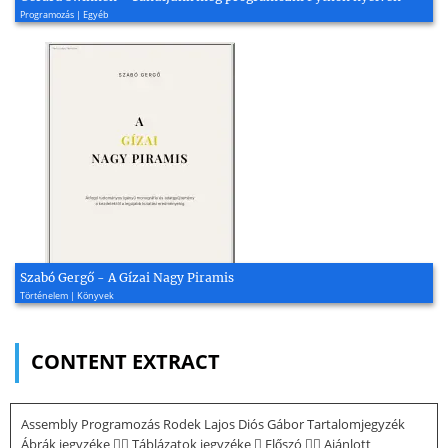
Programozás | Egyéb
Szabó Gergő - A Gízai Nagy Piramis
Történelem | Könyvek
CONTENT EXTRACT
Assembly Programozás Rodek Lajos Diós Gábor Tartalomjegyzék
Ábrák jegyzéke  Táblázatok jegyzéke  Előszó  Ajánlott