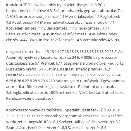
irodalom  1. Az Assembly nyelv jelentősége 1 2. A PC-k
hardverének felépítése 4 3. Számrendszerek, gépi adatábrázolás 7 4.
A 8086-os processzor jellemzői 4.1 Memóriakezelés 4.2 Regiszterek
4.3 Adattípusok 4.4 Memóriahivatkozások, címzési módok 4.41
Közvetlen címzés . 4.42 Báziscímzés . 4.43 Indexcímzés . 4.44
Bázis+relatív címzés . 4.45 Index+relatív címzés . 4.46 Bázis+index
címzés . 4.47 Bázis+index+relatív címzés . 4.5 Veremkezelés 4.6 I/O,
megszakítás-rendszer 13 13 14 17 18 18 18 18 18 18 18 18 20 23 5. Az
Assembly nyelv szerkezete, szintaxisa 24 6. A 8086-os processzor
utasításkészlete 6.1 Prefixek 6.11 Szegmensfelülbíráló prefixek . 6.12
Buszlezáró prefix . 6.13 Sztringutasítást ismétlő prefixek . 6.2
Utasítások 29 29 29 30 30 30 TARTALOMJEGYZÉK 6.21 6.22 6.23 6.24
6.25 6.26 6.27 6.28 6.29 6.210 Adatmozgató utasítások . Egész számos
aritmetika . Bitenkénti logikai utasítások . Bitléptető utasítások .
Sztringkezelő utasítások . BCD aritmetika . Vezérlésátadó utasítások .
Rendszervezérlő utasítások .
Koprocesszor-vezérlő utasítások . Speciális utasítások .  30 31 31
32 32 32 32 33 33 33 7. Assembly programok készítése 35 8. Vezérlési
szerkezetek megvalósítása 8.1 Szekvenciális vezérlési szerkezet 8.2
Számlálásos ismétléses vezérlés 8.3 Szelekciós vezérlés 8.4