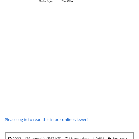
Please log in to read this in our online viewer!
2003 · 138 page(s) (543 KB)
Hungarian
2401
January