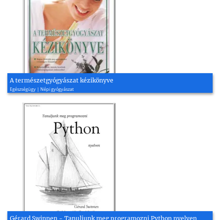
A természetgyógyászat kézikönyve
Egészségügy | Népi gyógyászat
Gérard Swinnen - Tanuljunk meg programozni Python nyelven