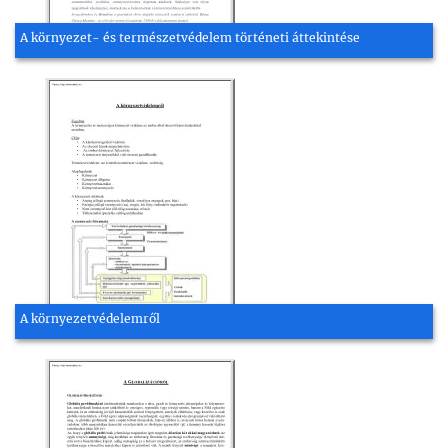
A környezet- és természetvédelem történeti áttekintése
A környezetvédelemről