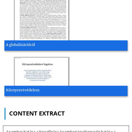
A globalizációról
Környezetvédelem
CONTENT EXTRACT
Az ember hatása a bioszférára Az emberi tevékenység hatása a