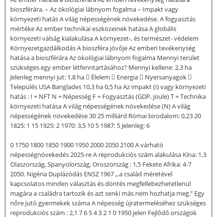
bioszférára. – Az ökológiai lábnyom fogalma – Impakt vagy
környezeti hatás A világ népességének növekedése. A fogyasztás
mértéke Az ember technikai eszközeinek hatása A globális
környezeti válság kialakulása A környezet-, és természet- védelem
Környezetgazdálkodás A bioszféra jövője Az emberi tevékenység
hatása a bioszférára Az ökológiai lábnyom fogalma Mennyi terület
szükséges egy ember létfenntartásához? Mennyi kellene: 2,3 ha
Jelenleg mennyi jut: 1,8 ha  Élelem  Energia  Nyersanyagok 
Település USA Banglades 10,3 ha 0,5 ha Az impakt (I) vagy környezeti
hatás : I = NFT N = Népesség F = Fogyasztás (GDP, joule) T = Technika
környezeti hatása A világ népességének növekedése (N) A világ
népességének növekedése 30 25 milliárd Római birodalom: 0,23 20
1825: 1 15 1925: 2 1970: 3,5 10 5 1987: 5 Jelenleg: 6
0 1750 1800 1850 1900 1950 2000 2050 2100 A várható
népességnövekedés 2025-re A reprodukciós szám alakulása Kína: 1,3
Olaszország, Spanyolország, Oroszország : 1,5 Fekete Afrika: 4-7
2050. Nigéria Duplázódás ENSZ 1967 „.a család méretével
kapcsolatos minden választás és döntés megfellebezhetetlenül
magára a családra tartozik és azt senki más nem hozhatja meg.” Egy
nőre jutó gyermekek száma A népesség újratermeléséhez szükséges
reprodukciós szám : 2,1 7 6 5 4 3 2 1 0 1950 jelen Fejlődő országok