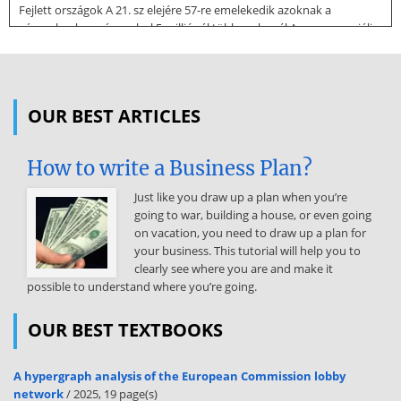
Fejlett országok A 21. sz elejére 57-re emelekedik azoknak a
városoknak a száma ahol 5 milliónál több ember él Az exponenciális
növekedés lehetetlensége Staphylococcus aureus Proteus mirabilis
Thomas Robert Malthus 1776-1834 Angol közgazdász Vagyonos
földesúri család második gyermeke Híres tétele: Azért következik be
a nyomor és az éhezés mert: – A népességszám a mértani
OUR BEST ARTICLES
haladvány szerint (1, 2, 4, 16,.) növekedik, az emberiség 20-25 éve
megduplázódik – A föld termőképessége - szerinte - számtani
How to write a Business Plan?
haladvány (1, 2, 3, 4, 5, 6,.) szerint fokozható A probléma
megoldására a születésszabályozás eszközeit javasolta. Ma a világ 6
Just like you draw up a plan when you’re
milliárd lakójából 1,1 milliárd éhezik, A kwashiorkortól a gyerekek
going to war, building a house, or even going
hasa felpüffed. Ez a betegség visszafordíthatatlan A legtöbben meg
on vacation, you need to draw up a plan for
fognak halni, még akkor is, ha ennivalóhoz is jutnak A kinai egy-
your business. This tutorial will help you to
gyermekes családmodell 1 113 682 501 fő (1990-es adat) A Föld
clearly see where you are and make it
népességének 22 %-a 1,6 milliárd (2025) 1,2 milliárdos körüli
possible to understand where you’re going.
stabilizáció Házasság alsó határa férfiaknál 23 és nőknél 20 év
Ingyenesek a fogamzásgátlók, az abortusz és a sterilizáció A második
OUR BEST TEXTBOOKS
gyermek után, a jövedelmük bizonyos százalékát büntetésként
fizetik A többgyermekes családok nem kapnak szociális juttatásokat
Születési ráta: városban 1,5, falun. 2,8 Egy fejlődő és egy
A hypergraph analysis of the European Commission lobby
network
/ 2025, 19 page(s)