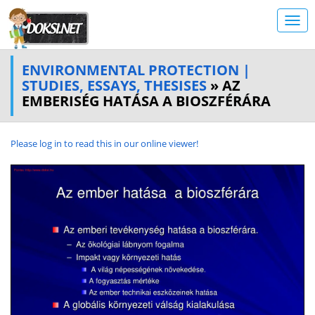
ENVIRONMENTAL PROTECTION |
STUDIES, ESSAYS, THESISES
» AZ
EMBERISÉG HATÁSA A BIOSZFÉRÁRA
Please log in to read this in our online viewer!