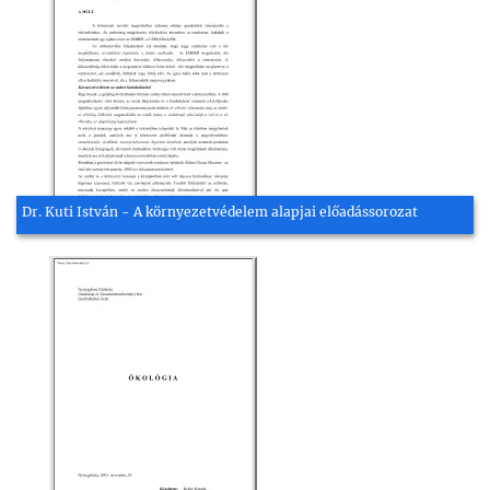
Dr. Kuti István - A környezetvédelem alapjai előadássorozat