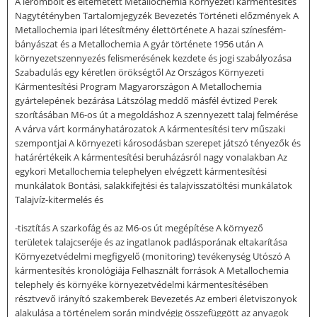
A lerombolt és eltemetett Metallochemia Környezeti kármentesítés
Nagytétényben Tartalomjegyzék Bevezetés Történeti előzmények A
Metallochemia ipari létesítmény élettörténete A hazai színesfém-
bányászat és a Metallochemia A gyár története 1956 után A
környezetszennyezés felismerésének kezdete és jogi szabályozása
Szabadulás egy kéretlen örökségtől Az Országos Környezeti
Kármentesítési Program Magyarországon A Metallochemia
gyártelepének bezárása Látszólag meddő másfél évtized Perek
szorításában M6-os út a megoldáshoz A szennyezett talaj felmérése
A várva várt kormányhatározatok A kármentesítési terv műszaki
szempontjai A környezeti károsodásban szerepet játszó tényezők és
határértékeik A kármentesítési beruházásról nagy vonalakban Az
egykori Metallochemia telephelyen elvégzett kármentesítési
munkálatok Bontási, salakkifejtési és talajvisszatöltési munkálatok
Talajvíz-kitermelés és
-tisztítás A szarkofág és az M6-os út megépítése A környező
területek talajcseréje és az ingatlanok padlásporának eltakarítása
Környezetvédelmi megfigyelő (monitoring) tevékenység Utószó A
kármentesítés kronológiája Felhasznált források A Metallochemia
telephely és környéke környezetvédelmi kármentesítésében
résztvevő irányító szakemberek Bevezetés Az emberi életviszonyok
alakulása a történelem során mindvégig összefüggött az anyagok