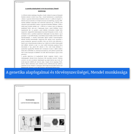
A genetika alapfogalmai és törvényszerűségei, Mendel munkássága