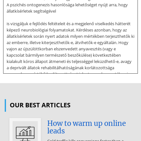
A pszichés ontogenezis hasonlósága lehetőséget nyújt arra, hogy
állatkísérletek segítségével
is vizsgáljuk e fejlődés feltételeit és a megjelenő viselkedés hátterét
képező neurobiológiai folyamatokat. Kérdéses azonban, hogy az
állatkísérletek során nyert adatok milyen mértékben terjeszthetők ki
az emberre, illetve kiterjeszthetők-e, átvihetők-e egyáltalán. Hogy
vajon az újszülöttkorban elszenvedett anyavesztés (vagy e
kapcsolat bármilyen természető beszőkülése) következtében
kialakult kóros állapot átmeneti és teljességgel leküzdhető-e, avagy
a deprivált állatok rehabilitálhatóságának korlátozottsága
ugyanolyan mértékő korlátozottságot jelent az ember esetében is.
Az anya-csecsemő kötődés kialakulásának filogenetikai előzményeit
kutatva - ami írásunk közvetlen tárgya -, szükségképpen felmerül
néhány szempont, amelyek relevánsak lehetnek a fenti probléma
szempontjából. Reprodukciós stratégiák Az élővilág folytonosságát a
OUR BEST ARTICLES
generációváltások sorozata tartja fenn. Az élőlények -
legalábbis elvileg - arra törekszenek, hogy saját utódaik minél
How to warm up online
nagyobb számban legyenek jelen a következő generációkban, azaz
leads
minél sikeresebb legyen a reprodukciójuk. Ennek a sikernek
azonban nem feltétlenül az a biztosítéka, hogy az egyes ciklusokban