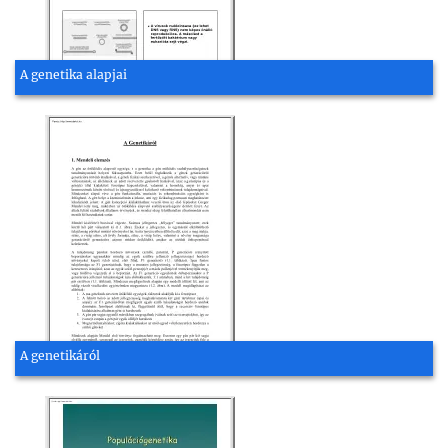
A genetika alapjai
A genetikáról