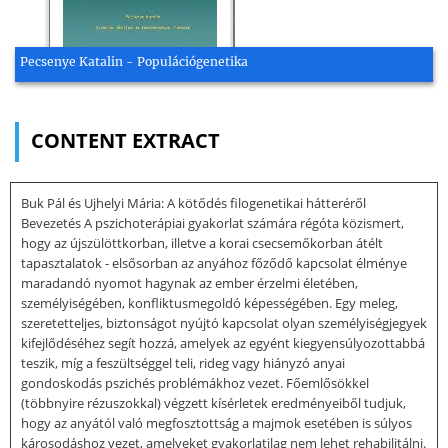
Pecsenye Katalin - Populációgenetika
CONTENT EXTRACT
Buk Pál és Ujhelyi Mária: A kötődés filogenetikai hátteréről
Bevezetés A pszichoterápiai gyakorlat számára régóta közismert,
hogy az újszülöttkorban, illetve a korai csecsemőkorban átélt
tapasztalatok - elsősorban az anyához főződő kapcsolat élménye
maradandó nyomot hagynak az ember érzelmi életében,
személyiségében, konfliktusmegoldó képességében. Egy meleg,
szeretetteljes, biztonságot nyújtó kapcsolat olyan személyiségjegyek
kifejlődéséhez segít hozzá, amelyek az egyént kiegyensúlyozottabbá
teszik, míg a feszültséggel teli, rideg vagy hiányzó anyai
gondoskodás pszichés problémákhoz vezet. Főemlősökkel
(többnyire rézuszokkal) végzett kísérletek eredményeiből tudjuk,
hogy az anyától való megfosztottság a majmok esetében is súlyos
károsodáshoz vezet, amelyeket gyakorlatilag nem lehet rehabilitálni.