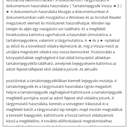
fenntartva Geoinformatika I. A dokumentum Tárgymutató A
dokumentum használata használata | Tartalomjegyzék Vissza ◄ 2 |
► A dokumentum használata Mozgás a dokumentumban A
dokumentumban való mozgáshoz a Windows és az Acrobat Reader
megszokott elemeit és módszereit használhatjuk. Minden lap
tetején és alján egy navigációs sor található, itt a megfelelő
hivatkozásra kattintva ugorhatunk a használati útmutatóra, a
tartalomjegyzékre, valamint a tárgymutatóra. A ◄ és a ► nyilakkal
az előző és a következő oldalra léphetünk át, míg a Vissza mező az
utoljára megnézett oldalra visz vissza bennünket. Pozícionálás a
könyvjelzőablak segítségével A bal oldali könyvjelző ablakban
tartalomjegyzékfa található, amelynek bejegyzéseire kattintva az
adott fejezet/alfejezet első oldalára jutunk. Az aktuális
pozíciónkat a tartalomjegyzékfában kiemelt bejegyzés mutatja. A
tartalomjegyzék és a tárgymutató használata Ugrás megadott
helyre a tartalomjegyzék segítségével Kattintsunk a tartalomjegyzék
megfelelő pontjára, ezzel az adott fejezet első oldalára jutunk. A
tárgymutató használata, keresés a szövegben Válasszuk ki a
megfelelő betűt a tárgymutató lap tetején, majd miután megtaláltuk
a keresett bejegyzést, kattintsunk a hozzá tartozó oldalszámok
közül a megfelelőre. A további előfordulások megtekintéséhez
használjuk a Vissza mezőt. A dokumentumban való kereséshez