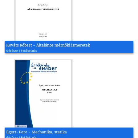
Kováts Róbert - Általános mérnöki ismeretek
Gépészet | Felsőoktatás
Égert-Pere - Mechanika, statika
Gépészet | Felsőoktatás