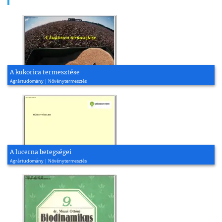
A kukorica termesztése
Agrártudomány | Növénytermesztés
A lucerna betegségei
Agrártudomány | Növénytermesztés