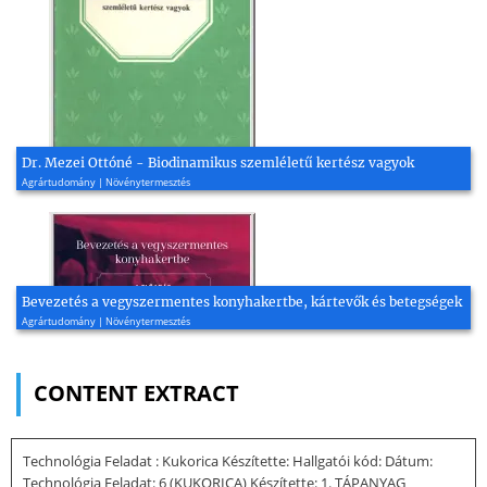
Dr. Mezei Ottóné - Biodinamikus szemléletű kertész vagyok
Agrártudomány | Növénytermesztés
Bevezetés a vegyszermentes konyhakertbe, kártevők és betegségek
Agrártudomány | Növénytermesztés
CONTENT EXTRACT
Technológia Feladat : Kukorica Készítette: Hallgatói kód: Dátum:
Technológia Feladat: 6 (KUKORICA) Készítette: 1. TÁPANYAG