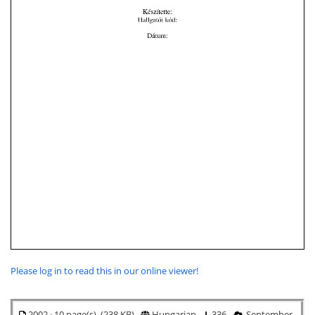
Please log in to read this in our online viewer!
2002 · 10 page(s) (238 KB)
Hungarian
336
September