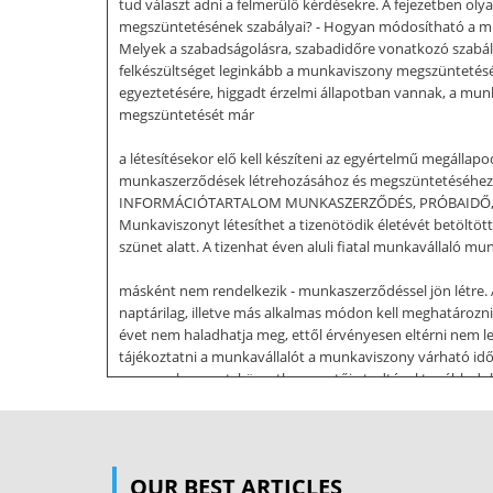
tud választ adni a felmerülő kérdésekre. A fejezetben o
megszüntetésének szabályai? - Hogyan módosítható a munk
Melyek a szabadságolásra, szabadidőre vonatkozó szabál
felkészültséget leginkább a munkaviszony megszüntetéséne
egyeztetésére, higgadt érzelmi állapotban vannak, a mu
megszüntetését már
a létesítésekor elő kell készíteni az egyértelmű megálla
munkaszerződések létrehozásához és megszüntetéséhez
INFORMÁCIÓTARTALOM MUNKASZERZŐDÉS, PRÓBAIDŐ, MUNKA
Munkaviszonyt létesíthet a tizenötödik életévét betöltöt
szünet alatt. A tizenhat éven aluli fiatal munkavállaló 
másként nem rendelkezik - munkaszerződéssel jön létre. 
naptárilag, illetve más alkalmas módon kell meghatározni 
évet nem haladhatja meg, ettől érvényesen eltérni nem 
tájékoztatni a munkavállalót a munkaviszony várható időt
egy munkanapot, közvetlen vezetője tudtával tovább dol
amilyen időtartamra eredetileg létrehozták. A munkaszerz
munkába lépést követő harminc napon belül - hivatkozh
kérdésben megállapodhatnak. A munkaszerződés jogszabáll
OUR BEST ARTICLES
ellentétben kell nem állapodniuk a állhat, kivéve, munka