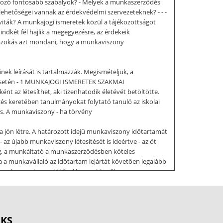
atkozó fontosabb szabályok? - Melyek a munkaszerződés
ehetőségei vannak az érdekvédelmi szervezeteknek? - - -
iták? A munkajogi ismeretek közül a tájékozottságot
ndkét fél hajlik a megegyezésre, az érdekeik
 Szokás azt mondani, hogy a munkaviszony
ek leírását is tartalmazzák. Megismételjük, a
 esetén - 1 MUNKAJOGI ISMERETEK SZAKMAI
étesíthet, aki tizenhatodik életévét betöltötte.
zés keretében tanulmányokat folytató tanuló az iskolai
es. A munkaviszony - ha törvény
 jön létre. A határozott idejű munkaviszony időtartamát
 az újabb munkaviszony létesítését is ideértve - az öt
eg, a munkáltató a munkaszerződésben köteles
a a munkavállaló az időtartam lejártát követően legalább
azonban csak annyi idővel hosszabbodik meg,
rződés érvénytelenségére csak a munkavállaló - a
rint készül A munkaszerződésben a felek bármely
lapít meg. A feleknek a munkaszerződésben meg
OKS
ében. A munkaszerződésben meg kell jelölni a felek nevét,