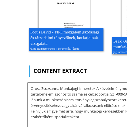
Borus Dávid - FIRE mozgalom gazdasági
és társadalmi tényezőinek, korlátjainak
Berki G
vizsgálata
munkajo
Gazdasági Ismeretek | Befektetés, Tőzsde
Jogi ismere
CONTENT EXTRACT
Orosz Zsuzsanna Munkajogi ismeretek A követelménymodu
tartalomelem azonosító száma és célcsoportja: SzT-
lépünk a munkaerőpiacra, törvényileg szabályozott kere
érvényesítéséhez, vagy akár vállalkozásunk előírásoknak
Felhívjuk a figyelmet arra, hogy munkajogi kérdésekben 
szakértőként, specialistaként