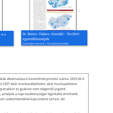
Dr. Boncz-Takács-Szaszkó - Területi
-e a
egyenlőtlenségek
Gazdasági Ismeretek | Társadalombiztosítás
nikák alkalmazása A követelménymodul száma: 2655-06 A
LYZET Akár munkavállalóként, akár munkaadóként
ugyanakkor ez gyakran nem elegendő jogaink
 amelyek a napi tevékenységet leginkább érinthetik.
yan szakemberekkel kapcsolatot tartani, aki