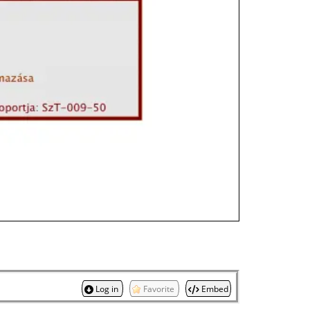
Log in
Favorite
Embed