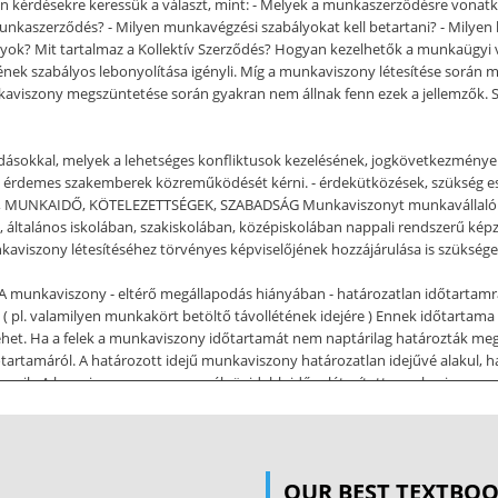
lyan kérdésekre keressük a választ, mint: - Melyek a munkaszerződésre von
aszerződés? - Milyen munkavégzési szabályokat kell betartani? - Milyen l
yok? Mit tartalmaz a Kollektív Szerződés? Hogyan kezelhetők a munkaügyi v
k szabályos lebonyolítása igényli. Míg a munkaviszony létesítése során mi
nkaviszony megszüntetése során gyakran nem állnak fenn ezek a jellemzők.
podásokkal, melyek a lehetséges konfliktusok kezelésének, jogkövetkezményein
 érdemes szakemberek közreműködését kérni. - érdekütközések, szükség
IDŐ, KÖTELEZETTSÉGEK, SZABADSÁG Munkaviszonyt munkavállalóként az l
t, általános iskolában, szakiskolában, középiskolában nappali rendszerű kép
munkaviszony létesítéséhez törvényes képviselőjének hozzájárulása is szükség
A munkaviszony - eltérő megállapodás hiányában - határozatlan időtartamra
( pl. valamilyen munkakört betöltő távollétének idejére ) Ennek időtartama -
lehet. Ha a felek a munkaviszony időtartamát nem naptárilag határozták m
artamáról. A határozott idejű munkaviszony határozatlan idejűvé alakul, h
gozik. A harmincnapos vagy ennél rövidebb időre létesített munkaviszony 
ődést írásba kell foglalni. Az írásba foglalás elmulasztása miatt a munkasze
at. 2 MUNKAJOGI ISMERETEK 1. ábra A munkaszerződés kötött szabályok sze
yal, illetve kollektív szerződéssel munkavállalóra kedvezőbb feltételt ál
OUR BEST TEXTBO
vállaló ha a személyi alapbérében, munkakörében, illetve munkavégzési hely