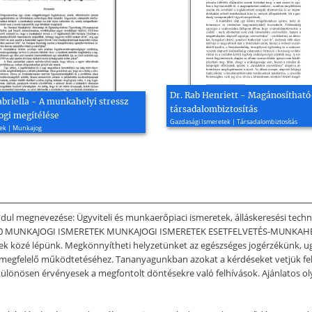
Dr. Rab Henriett - Magánosítható
abriella - A munkahelyi stressz
társadalombiztosítás
gi megítélése
Gazdasági Ismeretek | Társadalombiztosítás
tek | Munkajog
l megnevezése: Ügyviteli és munkaerőpiaci ismeretek, álláskeresési tech
009-50 MUNKAJOGI ISMERETEK MUNKAJOGI ISMERETEK ESETFELVETÉS-MUNKAHE
tek közé lépünk. Megkönnyítheti helyzetünket az egészséges jogérzékünk, 
 megfelelő működtetéséhez. Tananyagunkban azokat a kérdéseket vetjük fel,
különösen érvényesek a megfontolt döntésekre való felhívások. Ajánlatos ol