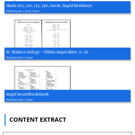
Skoda 105, 120, 135, 136, Garde, Rapid kézikönyv
Kézikönyvek | Autó, motor
dr. Makara György - Villám Angol Aktív, 0-20
Nyelvtanulás | Angol
Angol beszédfordulatok
Nyelvtanulás | Angol
CONTENT EXTRACT