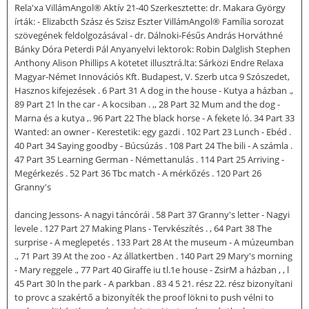
Rela'xa VillámAngol® Aktív 21-40 Szerkesztette: dr. Makara György
írták: - Elizabcth Szász és Szisz Eszter VillámAngol® Família sorozat
szövegének feldolgozásával - dr. Dálnoki-Fésűs András Horváthné
Bánky Dóra Peterdi Pál Anyanyelvi lektorok: Robin Dalglish Stephen
Anthony Alison Phillips A kötetet illusztrá.lta: Sárközi Endre Relaxa
Magyar-Német Innovációs Kft. Budapest, V. Szerb utca 9 Szószedet,
Hasznos kifejezések . 6 Part 31 A dog in the house - Kutya a házban .,
89 Part 21 ln the car - A kocsiban . ,, 28 Part 32 Mum and the dog -
Marna és a kutya ,. 96 Part 22 The black horse - A fekete ló. 34 Part 33
Wanted: an owner - Kerestetik: egy gazdi . 102 Part 23 Lunch - Ebéd .
40 Part 34 Saying goodby - Búcsúzás . 108 Part 24 The bili - A számla .
47 Part 35 Learning German - Némettanulás . 114 Part 25 Arriving -
Megérkezés . 52 Part 36 Tbc match - A mérkőzés . 120 Part 26
Granny's
dancing Jessons- A nagyi táncórái . 58 Part 37 Granny's letter - Nagyi
levele . 127 Part 27 Making Plans - Tervkészítés . , 64 Part 38 The
surprise - A meglepetés . 133 Part 28 At the museum - A múzeumban
., 71 Part 39 At the zoo - Az állatkertben . 140 Part 29 Mary's morning
- Mary reggele ., 77 Part 40 Giraffe iu tl.1e house - ZsirM a házban , , l
45 Part 30 ln the park - A parkban . 83 4 5 21. rész 22. rész bizonyítani
to provc a szakértő a bizonyíték the proof lökni to push vélni to